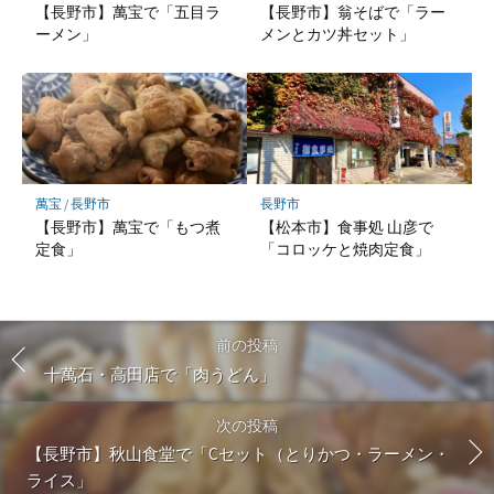
【長野市】萬宝で「五目ラ
【長野市】翁そばで「ラー
ーメン」
メンとカツ丼セット」
萬宝
/
長野市
長野市
【長野市】萬宝で「もつ煮
【松本市】食事処 山彦で
定食」
「コロッケと焼肉定食」
前の投稿
十萬石・高田店で「肉うどん」
次の投稿
【長野市】秋山食堂で「Cセット（とりかつ・ラーメン・
ライス」