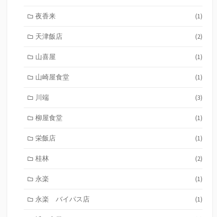
夜香来
(1)
天津飯店
(2)
山喜屋
(1)
山崎屋食堂
(1)
川端
(3)
柳屋食堂
(1)
栄飯店
(1)
桂林
(2)
永楽
(1)
永楽 バイパス店
(1)