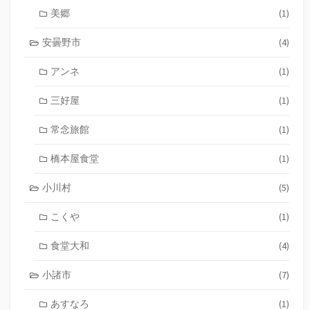
美郷
(1)
安曇野市
(4)
アンネ
(1)
三好屋
(1)
常念旅館
(1)
橋本屋食堂
(1)
小川村
(5)
こくや
(1)
食堂大和
(4)
小諸市
(7)
あすなろ
(1)