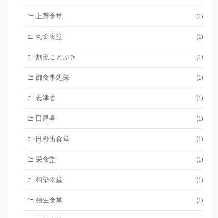
上野食堂
(1)
丸金食堂
(1)
割烹ことぶき
(1)
御食事処栄
(1)
志津香
(1)
日昌亭
(1)
日野出食堂
(1)
栄食堂
(1)
相染食堂
(1)
相生食堂
(1)