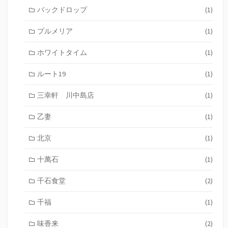
バックドロップ
(1)
プルメリア
(1)
ホワイトタイム
(1)
ルート19
(1)
三幸軒 川中島店
(1)
乙妻
(1)
北京
(1)
十萬石
(1)
千石食堂
(2)
千福
(1)
味香来
(2)