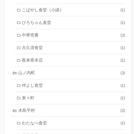
こばやし食堂（小諸）
(1)
ひろちゃん食堂
(1)
中華壱番
(2)
古久清食堂
(1)
夜来香本店
(1)
山ノ内町
(2)
仲よし食堂
(1)
来々軒
(1)
木島平村
(2)
わたなべ食堂
(1)