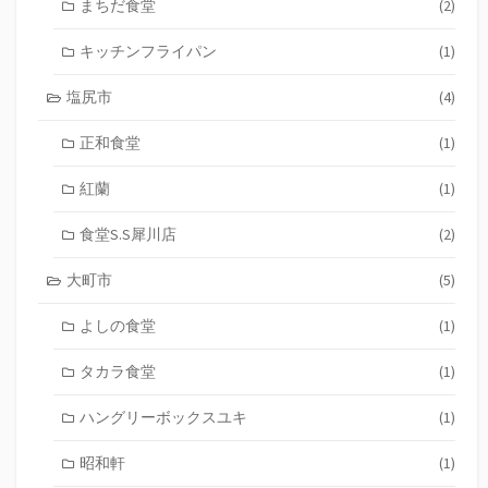
まちだ食堂
(2)
キッチンフライパン
(1)
塩尻市
(4)
正和食堂
(1)
紅蘭
(1)
食堂S.S犀川店
(2)
大町市
(5)
よしの食堂
(1)
タカラ食堂
(1)
ハングリーボックスユキ
(1)
昭和軒
(1)