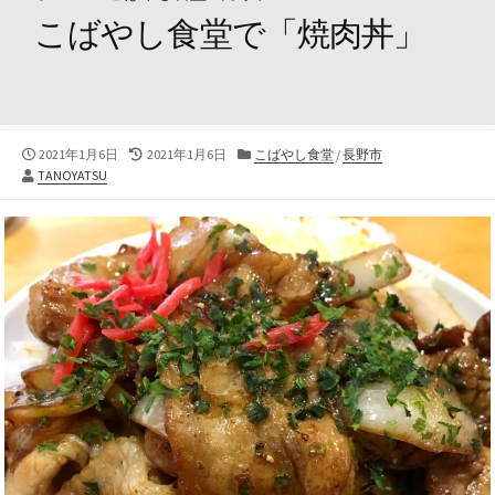
こばやし食堂で「焼肉丼」
公
最
カ
2021年1月6日
2021年1月6日
こばやし食堂
/
長野市
投
開
終
テ
TANOYATSU
稿
日
更
ゴ
者
新
リ
日
ー