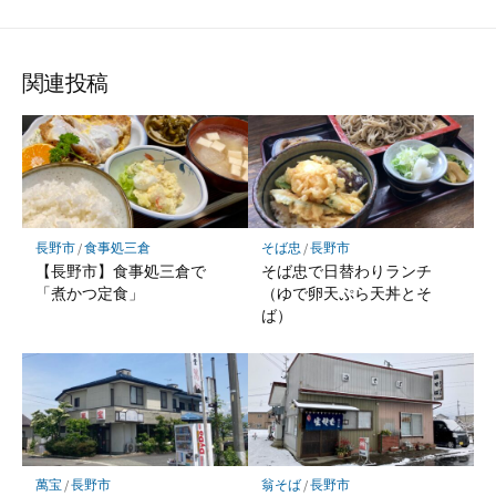
関連投稿
長野市
/
食事処三倉
そば忠
/
長野市
【長野市】食事処三倉で
そば忠で日替わりランチ
「煮かつ定食」
（ゆで卵天ぷら天丼とそ
ば）
萬宝
/
長野市
翁そば
/
長野市