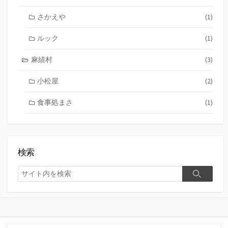
さかえや
(1)
ルック
(1)
麻績村
(3)
小松屋
(2)
食事処まさ
(1)
検索
検
検
索
索