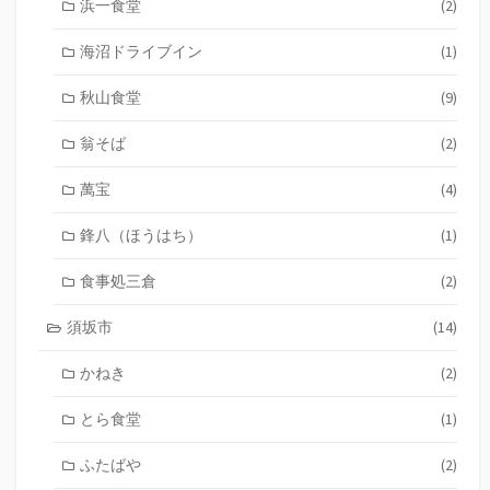
浜一食堂
(2)
海沼ドライブイン
(1)
秋山食堂
(9)
翁そば
(2)
萬宝
(4)
鋒八（ほうはち）
(1)
食事処三倉
(2)
須坂市
(14)
かねき
(2)
とら食堂
(1)
ふたばや
(2)