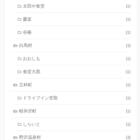
太田や食堂
(1)
慶楽
(1)
谷椿
(1)
白馬村
(2)
おおしも
(1)
食堂大黒
(1)
立科町
(1)
ドライブイン笠取
(1)
軽井沢町
(1)
しらいと
(1)
野沢温泉村
(3)