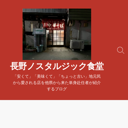
コ
ン
テ
ン
ツ
へ
ス
検
キ
索
ッ
ト
長野ノスタルジック食堂
プ
グ
ル
「安くて」「美味くて」「ちょっと古い」地元民
から愛される店を他県から来た単身赴任者が紹介
するブログ