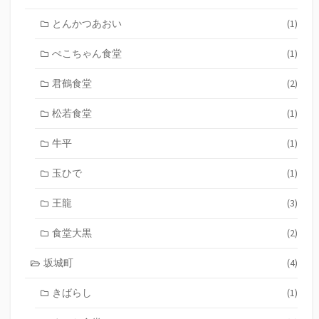
とんかつあおい
(1)
ぺこちゃん食堂
(1)
君鶴食堂
(2)
松若食堂
(1)
牛平
(1)
玉ひで
(1)
王龍
(3)
食堂大黒
(2)
坂城町
(4)
きばらし
(1)