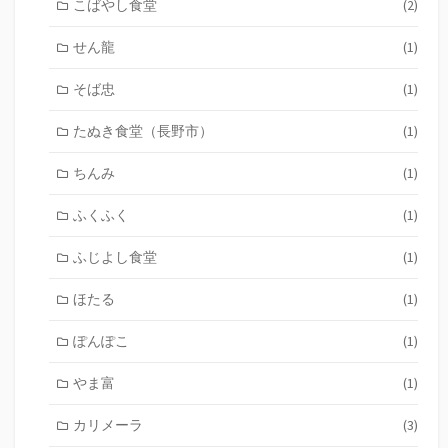
こばやし食堂
(2)
せん龍
(1)
そば忠
(1)
たぬき食堂（長野市）
(1)
ちんみ
(1)
ふくふく
(1)
ふじよし食堂
(1)
ほたる
(1)
ぽんぽこ
(1)
やま富
(1)
カリメーラ
(3)