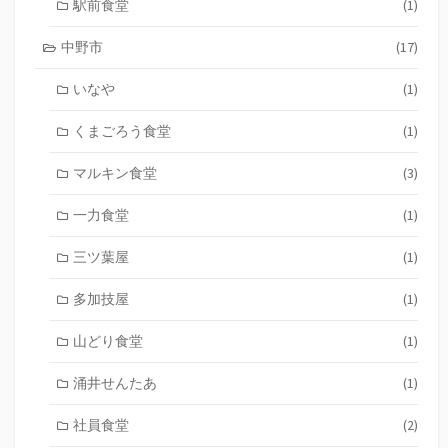
駅前食堂
(1)
中野市
(17)
いなや
(1)
くまごろう食堂
(1)
マルキン食堂
(3)
一力食堂
(1)
三ツ葉屋
(1)
多加技屋
(1)
山どり食堂
(1)
涌井せんたあ
(1)
社員食堂
(2)