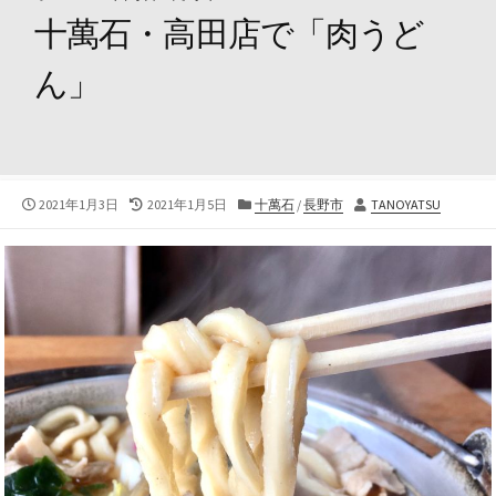
十萬石・高田店で「肉うど
ん」
公
最
カ
投
2021年1月3日
2021年1月5日
十萬石
/
長野市
TANOYATSU
開
終
テ
稿
日
更
ゴ
者
新
リ
日
ー