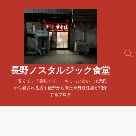
コ
ン
テ
ン
ツ
へ
ス
検
キ
索
ッ
ト
長野ノスタルジック食堂
プ
グ
ル
「安くて」「美味くて」「ちょっと古い」地元民
から愛される店を他県から来た単身赴任者が紹介
するブログ