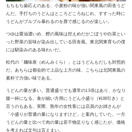
もちもち歯応えのある、小麦粉の味が強い関東風の田舎うど
んだ。手打ちのうどんはところどころねじれ、すすった時に
うどんがブルブル暴れるのを唇で感じるのが楽しい。
つゆは醤油濃いめ、鰹の風味は控えめだがごぼうや白菜とい
った野菜の旨味が染み出している田舎風。東北関東育ちの僕
には馴染みのある味わいだ。
松代の「麺味座（めんみくら）」とはうどんもだしも対照的
だ。あちらは都会的で上品な上方の味、こちらは北関東風の
素朴で力強い味である。
うどんの量が多い。普通盛りでも通常の1.5倍はあり、かなり
腹一杯になる。食が細い方用にうどん小盛り（¥100引き）と
言うのもある。実際、熟年の女性客には店員のお姉さんが
「小盛りが普通の量になりますけど」と案内していた。一方
うどんの量と比べて肉の量は若干物足りなく感じたが、価格
を考えれば文句は言えまい。