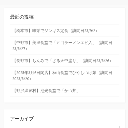
最近の投稿
【松本市】味栄でジンギス定食（訪問日23/9/2）
【中野市】美里食堂で「五目ラーメンエビ入」（訪問日
23/8/27）
【長野市】ちんみで「ざる天中盛り」（訪問日23/8/26）
【2025年3月6日閉店】秋山食堂でひやしつけ麺（訪問日
2023/8/20）
【野沢温泉村】池光食堂で「かつ丼」
アーカイブ