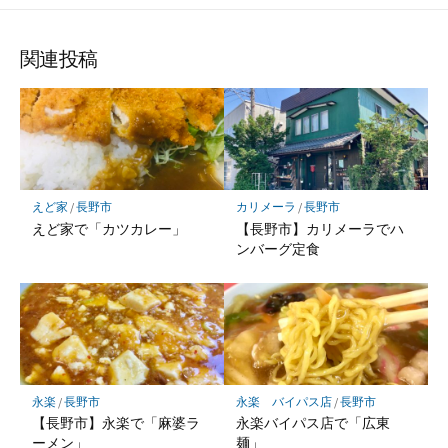
関連投稿
えど家
/
長野市
カリメーラ
/
長野市
えど家で「カツカレー」
【長野市】カリメーラでハ
ンバーグ定食
永楽
/
長野市
永楽 バイパス店
/
長野市
【長野市】永楽で「麻婆ラ
永楽バイパス店で「広東
ーメン」
麺」