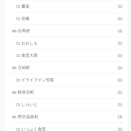
慶楽
(1)
谷椿
(1)
白馬村
(2)
おおしも
(1)
食堂大黒
(1)
立科町
(1)
ドライブイン笠取
(1)
軽井沢町
(1)
しらいと
(1)
野沢温泉村
(3)
いっぷく食堂
(1)