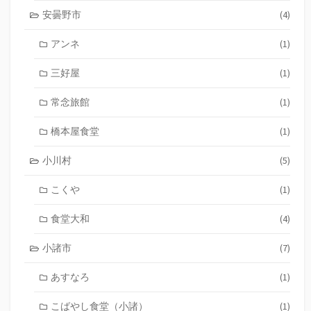
安曇野市
(4)
アンネ
(1)
三好屋
(1)
常念旅館
(1)
橋本屋食堂
(1)
小川村
(5)
こくや
(1)
食堂大和
(4)
小諸市
(7)
あすなろ
(1)
こばやし食堂（小諸）
(1)