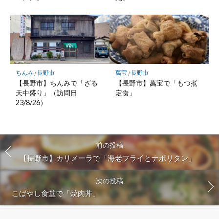
ちんみ
/
長野市
萬宝
/
長野市
【長野市】ちんみで「ざる
【長野市】萬宝で「もつ煮
天中盛り」（訪問日
定食」
23/8/26）
前の投稿
【長野市】カリメーラで「海老フライとナポリタン」
次の投稿
こばやし食堂で「焼肉丼」