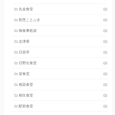
丸金食堂
(1)
割烹ことぶき
(1)
御食事処栄
(1)
志津香
(1)
日昌亭
(1)
日野出食堂
(1)
栄食堂
(1)
相染食堂
(1)
相生食堂
(1)
駅前食堂
(1)