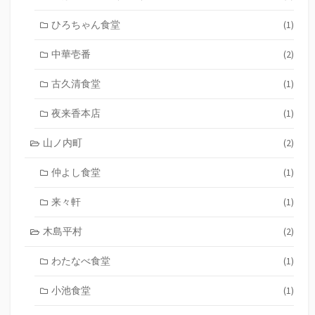
ひろちゃん食堂
(1)
中華壱番
(2)
古久清食堂
(1)
夜来香本店
(1)
山ノ内町
(2)
仲よし食堂
(1)
来々軒
(1)
木島平村
(2)
わたなべ食堂
(1)
小池食堂
(1)