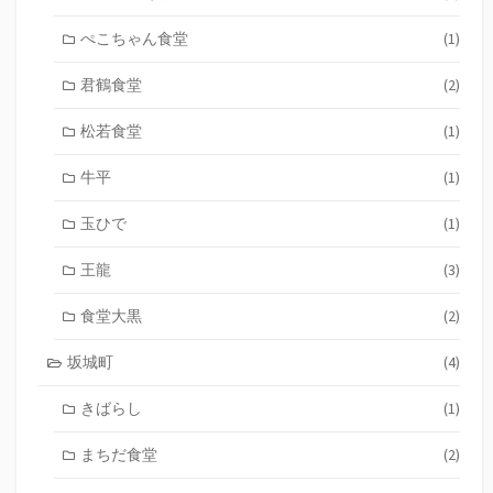
ぺこちゃん食堂
(1)
君鶴食堂
(2)
松若食堂
(1)
牛平
(1)
玉ひで
(1)
王龍
(3)
食堂大黒
(2)
坂城町
(4)
きばらし
(1)
まちだ食堂
(2)