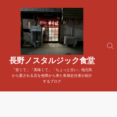
コ
ン
テ
ン
ツ
へ
ス
検
キ
索
ッ
ト
長野ノスタルジック食堂
プ
グ
ル
「安くて」「美味くて」「ちょっと古い」地元民
から愛される店を他県から来た単身赴任者が紹介
するブログ