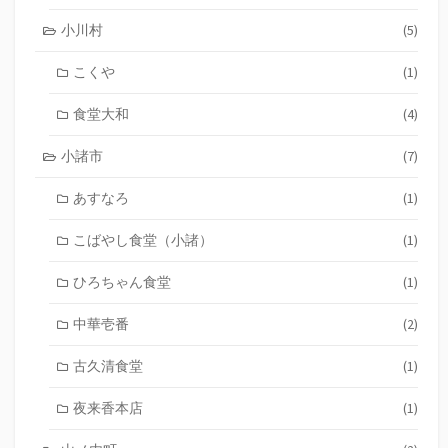
小川村
(5)
こくや
(1)
食堂大和
(4)
小諸市
(7)
あすなろ
(1)
こばやし食堂（小諸）
(1)
ひろちゃん食堂
(1)
中華壱番
(2)
古久清食堂
(1)
夜来香本店
(1)