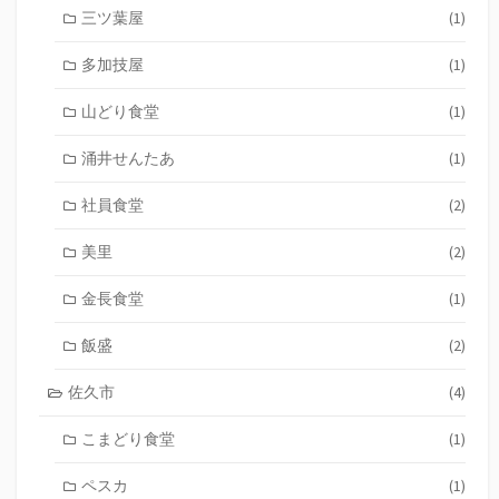
三ツ葉屋
(1)
多加技屋
(1)
山どり食堂
(1)
涌井せんたあ
(1)
社員食堂
(2)
美里
(2)
金長食堂
(1)
飯盛
(2)
佐久市
(4)
こまどり食堂
(1)
ペスカ
(1)