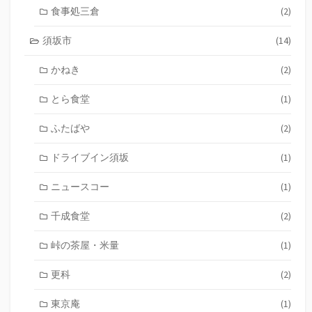
食事処三倉
(2)
須坂市
(14)
かねき
(2)
とら食堂
(1)
ふたばや
(2)
ドライブイン須坂
(1)
ニュースコー
(1)
千成食堂
(2)
峠の茶屋・米量
(1)
更科
(2)
東京庵
(1)