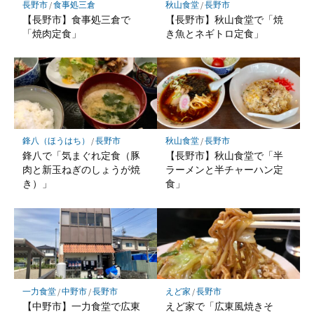
長野市
/
食事処三倉
秋山食堂
/
長野市
【長野市】食事処三倉で
【長野市】秋山食堂で「焼
「焼肉定食」
き魚とネギトロ定食」
鋒八（ほうはち）
/
長野市
秋山食堂
/
長野市
鋒八で「気まぐれ定食（豚
【長野市】秋山食堂で「半
肉と新玉ねぎのしょうが焼
ラーメンと半チャーハン定
き）」
食」
一力食堂
/
中野市
/
長野市
えど家
/
長野市
【中野市】一力食堂で広東
えど家で「広東風焼きそ