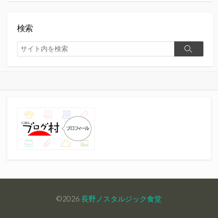
検索
検
検
索
索
©2026
長野ノスタルジック食堂