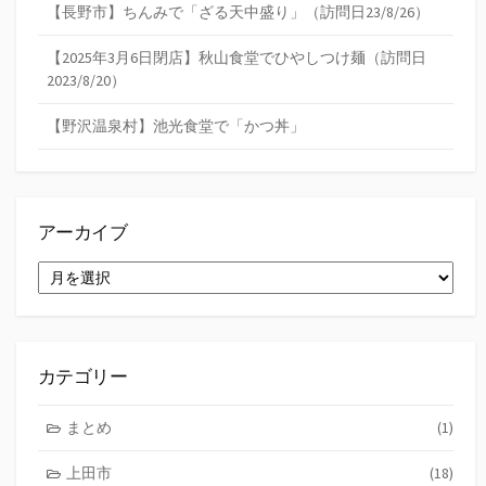
【長野市】ちんみで「ざる天中盛り」（訪問日23/8/26）
【2025年3月6日閉店】秋山食堂でひやしつけ麺（訪問日
2023/8/20）
【野沢温泉村】池光食堂で「かつ丼」
アーカイブ
ア
ー
カ
イ
ブ
カテゴリー
まとめ
(1)
上田市
(18)