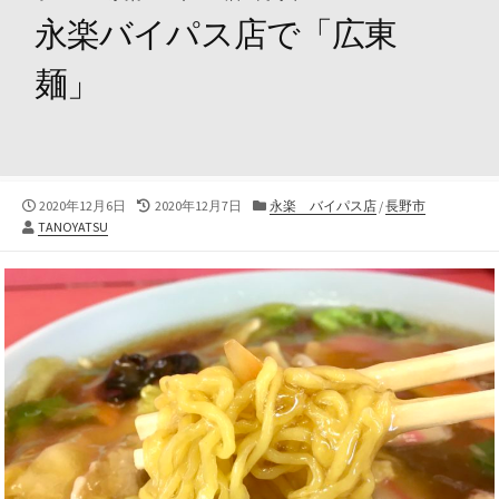
永楽バイパス店で「広東
麺」
公
最
カ
2020年12月6日
2020年12月7日
永楽 バイパス店
/
長野市
投
開
終
テ
TANOYATSU
稿
日
更
ゴ
者
新
リ
日
ー