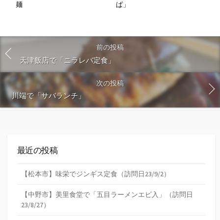
麺
ば」
前の投稿
天津飯店で「ニラレバ定食」
次の投稿
川端で「サバランチ」
最近の投稿
【松本市】味栄でジンギス定食（訪問日23/9/2）
【中野市】美里食堂で「五目ラーメンエビ入」（訪問日
23/8/27）