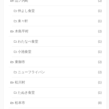
山ノ内町
(2)
仲よし食堂
(1)
来々軒
(1)
木島平村
(2)
わたなべ食堂
(1)
小池食堂
(1)
東御市
(2)
ニューフライパン
(2)
松川村
(1)
たぬき食堂
(1)
松本市
(8)