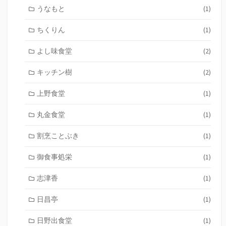
うなもと
(1)
ちくりん
(1)
よし味食堂
(2)
キッチン樹
(2)
上野食堂
(1)
丸金食堂
(1)
割烹ことぶき
(1)
御食事処栄
(1)
志津香
(1)
日昌亭
(1)
日野出食堂
(1)