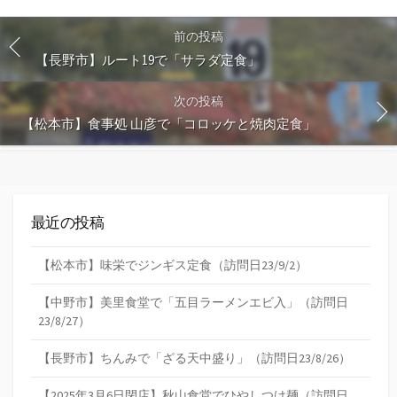
前の投稿
【長野市】ルート19で「サラダ定食」
次の投稿
【松本市】食事処 山彦で「コロッケと焼肉定食」
最近の投稿
【松本市】味栄でジンギス定食（訪問日23/9/2）
【中野市】美里食堂で「五目ラーメンエビ入」（訪問日
23/8/27）
【長野市】ちんみで「ざる天中盛り」（訪問日23/8/26）
【2025年3月6日閉店】秋山食堂でひやしつけ麺（訪問日