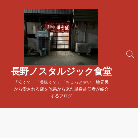
コ
ン
テ
ン
ツ
へ
ス
検
キ
索
ッ
ト
長野ノスタルジック食堂
プ
グ
ル
「安くて」「美味くて」「ちょっと古い」地元民
から愛される店を他県から来た単身赴任者が紹介
するブログ