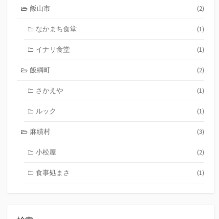
飯山市
(2)
なかまち食堂
(1)
イナリ食堂
(1)
飯綱町
(2)
さかえや
(1)
ルック
(1)
麻績村
(3)
小松屋
(2)
食事処まさ
(1)