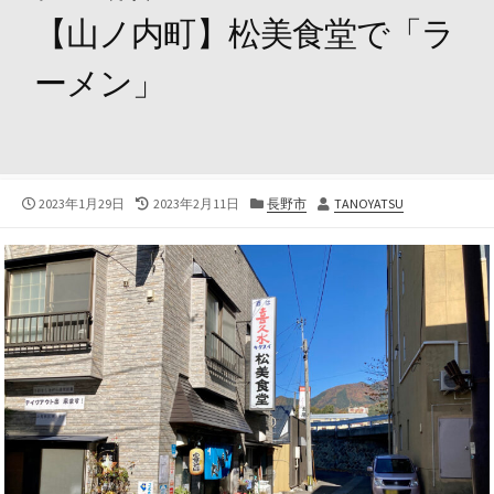
【山ノ内町】松美食堂で「ラ
ーメン」
公
最
カ
投
2023年1月29日
2023年2月11日
長野市
TANOYATSU
開
終
テ
稿
日
更
ゴ
者
新
リ
日
ー