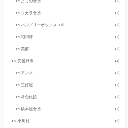
よしの食堂
(1)
タカラ食堂
(1)
ハングリーボックスユキ
(1)
昭和軒
(1)
美郷
(1)
安曇野市
(4)
アンネ
(1)
三好屋
(1)
常念旅館
(1)
橋本屋食堂
(1)
小川村
(5)