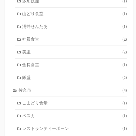
多加技屋
(1)
山どり食堂
(1)
涌井せんたあ
(1)
社員食堂
(2)
美里
(2)
金長食堂
(1)
飯盛
(2)
佐久市
(4)
こまどり食堂
(1)
ペスカ
(1)
レストランティーボーン
(1)