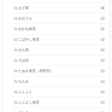
えど家
(4)
おおうち
(1)
おかね食堂
(2)
こばやし食堂
(2)
せん龍
(1)
そば忠
(1)
たぬき食堂（長野市）
(1)
ちんみ
(1)
ふくふく
(1)
ふじよし食堂
(1)