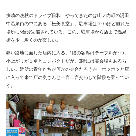
快晴の晩秋のドライブ日和、やってきたのは山ノ内町の湯田
中温泉街の中にある「松美食堂」。駐車場は100mほど離れた
場所に5台分完備されている。この、駐車場から店まで温泉
街を少し歩くのが楽しい。
狭い路地に面した店内に入る。1階の客席はテーブルが3つ、
小上がりが１卓とコンパクトだが、2階には宴会場もあるら
しい。近所の青年たちが何かの会合だろうか、ポツポツと店
に入って来て店の奥さんと一言二言交わして階段を登ってい
く。