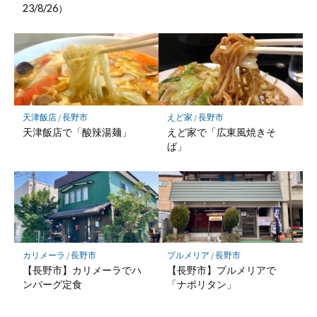
23/8/26）
天津飯店
/
長野市
えど家
/
長野市
天津飯店で「酸辣湯麺」
えど家で「広東風焼きそ
ば」
カリメーラ
/
長野市
プルメリア
/
長野市
【長野市】カリメーラでハ
【長野市】プルメリアで
ンバーグ定食
「ナポリタン」