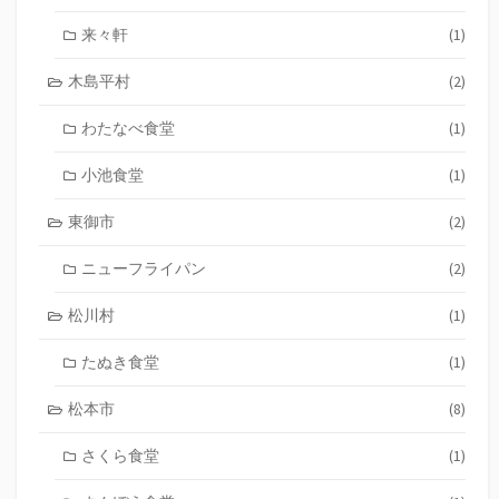
来々軒
(1)
木島平村
(2)
わたなべ食堂
(1)
小池食堂
(1)
東御市
(2)
ニューフライパン
(2)
松川村
(1)
たぬき食堂
(1)
松本市
(8)
さくら食堂
(1)