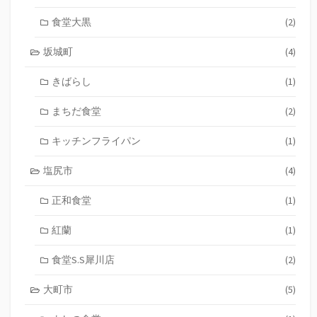
食堂大黒
(2)
坂城町
(4)
きばらし
(1)
まちだ食堂
(2)
キッチンフライパン
(1)
塩尻市
(4)
正和食堂
(1)
紅蘭
(1)
食堂S.S犀川店
(2)
大町市
(5)