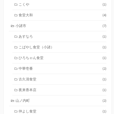
こくや
(1)
食堂大和
(4)
小諸市
(7)
あすなろ
(1)
こばやし食堂（小諸）
(1)
ひろちゃん食堂
(1)
中華壱番
(2)
古久清食堂
(1)
夜来香本店
(1)
山ノ内町
(2)
仲よし食堂
(1)