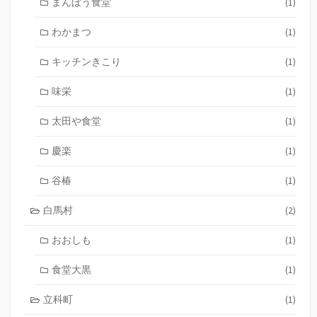
まんぼう食堂
(1)
わかまつ
(1)
キッチンきこり
(1)
味栄
(1)
太田や食堂
(1)
慶楽
(1)
谷椿
(1)
白馬村
(2)
おおしも
(1)
食堂大黒
(1)
立科町
(1)