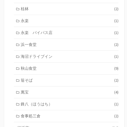
桂林
(2)
永楽
(1)
永楽 バイパス店
(1)
浜一食堂
(2)
海沼ドライブイン
(1)
秋山食堂
(9)
翁そば
(2)
萬宝
(4)
鋒八（ほうはち）
(1)
食事処三倉
(2)