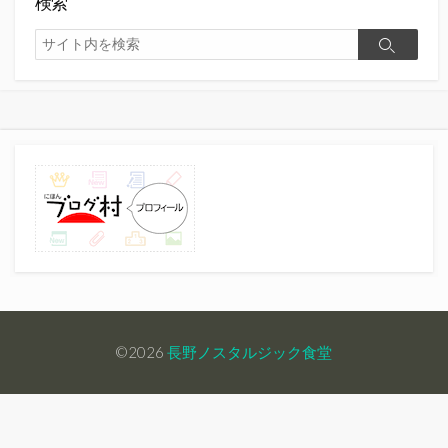
検索
検
検
索
索
©2026
長野ノスタルジック食堂