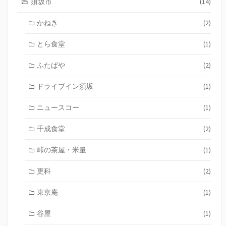
須坂市
(14)
かねき
(2)
とら食堂
(1)
ふたばや
(2)
ドライブイン須坂
(1)
ニュースコー
(1)
千成食堂
(2)
峠の茶屋・米量
(1)
更科
(2)
東京庵
(1)
谷屋
(1)