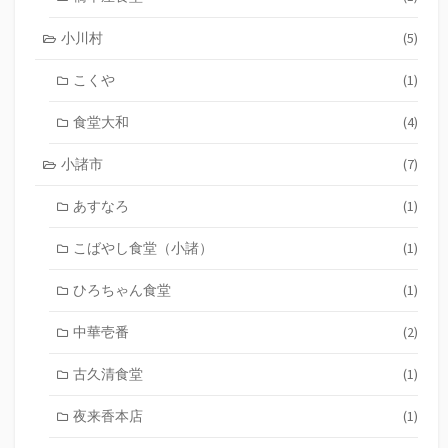
小川村
(5)
こくや
(1)
食堂大和
(4)
小諸市
(7)
あすなろ
(1)
こばやし食堂（小諸）
(1)
ひろちゃん食堂
(1)
中華壱番
(2)
古久清食堂
(1)
夜来香本店
(1)