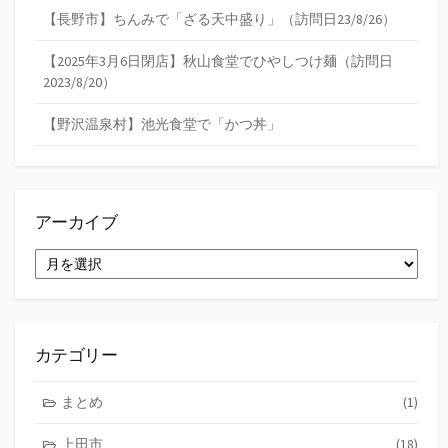
【長野市】ちんみで「ざる天中盛り」（訪問日23/8/26）
【2025年3月6日閉店】秋山食堂でひやしつけ麺（訪問日
2023/8/20）
【野沢温泉村】池光食堂で「かつ丼」
アーカイブ
ア
ー
カ
イ
ブ
カテゴリー
まとめ
(1)
上田市
(18)