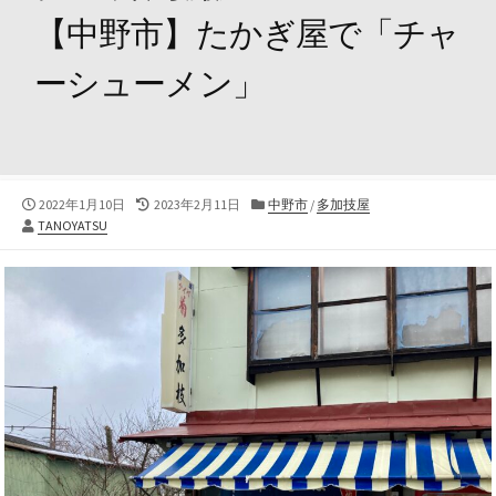
【中野市】たかぎ屋で「チャ
ーシューメン」
公
最
カ
2022年1月10日
2023年2月11日
中野市
/
多加技屋
投
開
終
テ
TANOYATSU
稿
日
更
ゴ
者
新
リ
日
ー