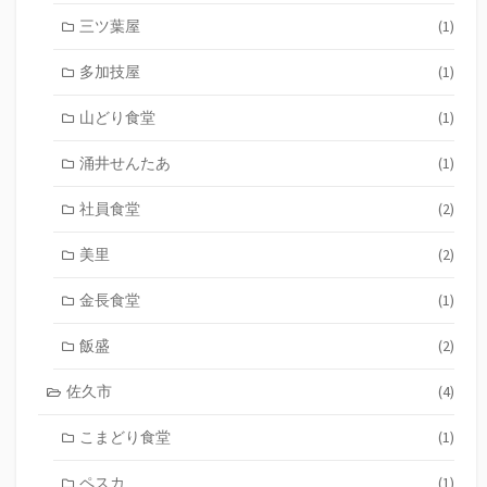
三ツ葉屋
(1)
多加技屋
(1)
山どり食堂
(1)
涌井せんたあ
(1)
社員食堂
(2)
美里
(2)
金長食堂
(1)
飯盛
(2)
佐久市
(4)
こまどり食堂
(1)
ペスカ
(1)