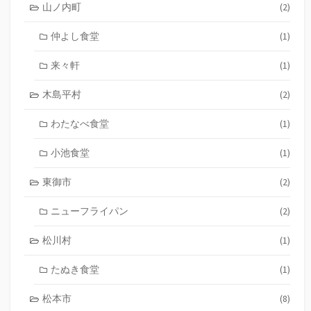
山ノ内町
(2)
仲よし食堂
(1)
来々軒
(1)
木島平村
(2)
わたなべ食堂
(1)
小池食堂
(1)
東御市
(2)
ニューフライパン
(2)
松川村
(1)
たぬき食堂
(1)
松本市
(8)