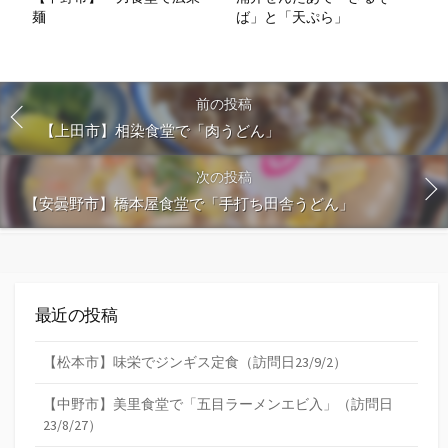
麺
ば」と「天ぷら」
前の投稿
【上田市】相染食堂で「肉うどん」
次の投稿
【安曇野市】橋本屋食堂で「手打ち田舎うどん」
最近の投稿
【松本市】味栄でジンギス定食（訪問日23/9/2）
【中野市】美里食堂で「五目ラーメンエビ入」（訪問日
23/8/27）