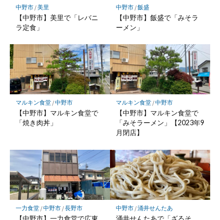
中野市
/
美里
中野市
/
飯盛
【中野市】美里で「レバニ
【中野市】飯盛で「みそラ
ラ定食」
ーメン」
マルキン食堂
/
中野市
マルキン食堂
/
中野市
【中野市】マルキン食堂で
【中野市】マルキン食堂で
「焼き肉丼」
「みそラーメン」【2023年9
月閉店】
一力食堂
/
中野市
/
長野市
中野市
/
涌井せんたあ
【中野市】一力食堂で広東
涌井せんたあで「ざるそ