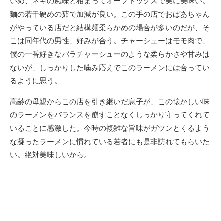
いめ、ネギの風味と相まってオーソドックスで実に美味い。
麺の若干硬めの茹で加減が良い。この手の店でおばあちゃん
がやっている店だと結構麺柔らかめの場合が多いのだが、そ
こは同年代の男性、好みが合う。チャーシューはモモ肉で、
僕の一番好きなバラチャーシューのような柔らかさや甘みは
ないが、しっかりした噛み応えでこのラーメンには合ってい
るように思う。
高齢の母親からこの店を引き継いだ息子が、この懐かしい味
のラーメンをバランスを崩すことなくしっかり守ってくれて
いることに感激した。今時の複雑な旨味がガツンとくるよう
な凝ったラーメンに慣れている若者にも是非訪れてもらいた
い。絶対美味しいから。