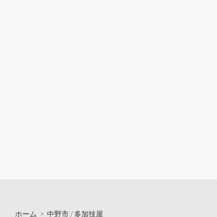
ホーム
>
中野市
/
多加技屋