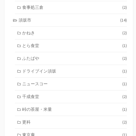
食事処三倉
(2)
須坂市
(14)
かねき
(2)
とら食堂
(1)
ふたばや
(2)
ドライブイン須坂
(1)
ニュースコー
(1)
千成食堂
(2)
峠の茶屋・米量
(1)
更科
(2)
東京庵
(1)