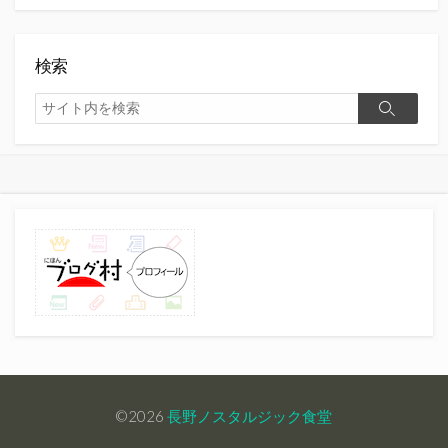
検索
検
検
索
索
©2026
長野ノスタルジック食堂