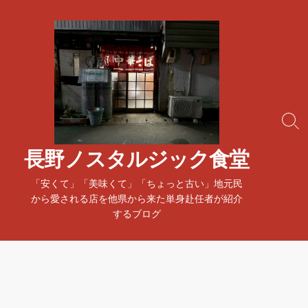
コ
ン
テ
ン
ツ
へ
ス
検
キ
索
ッ
ト
長野ノスタルジック食堂
プ
グ
ル
「安くて」「美味くて」「ちょっと古い」地元民
から愛される店を他県から来た単身赴任者が紹介
するブログ