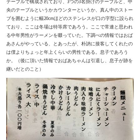
テーブルで構成されており、3つの3名掛けのテーブルと、中
央のテーブルというかカウンターというか、真ん中のストー
ブを囲むように幅20cmほどのステンレスが口の字型に設られ
ており、ここは冬場は特等席であろう。ここで常連と思われ
る中年男性がラーメンを啜っていた。下調べの情報ではおば
あさんがやっている、とあったが、朴訥に接客してくれたの
は僕よりちょっと年上くらいの男性である。息子であろう
か。（後に頂いた情報でおばあちゃんは引退し、息子が跡を
継いだとのこと）