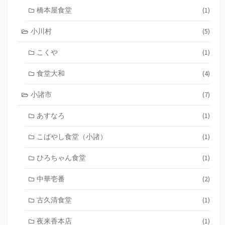
橋本屋食堂
(1)
小川村
(5)
こくや
(1)
食堂大和
(4)
小諸市
(7)
あすなろ
(1)
こばやし食堂（小諸）
(1)
ひろちゃん食堂
(1)
中華壱番
(2)
古久清食堂
(1)
夜来香本店
(1)