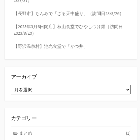
23/8/27）
【長野市】ちんみで「ざる天中盛り」（訪問日23/8/26）
【2025年3月6日閉店】秋山食堂でひやしつけ麺（訪問日
2023/8/20）
【野沢温泉村】池光食堂で「かつ丼」
アーカイブ
ア
ー
カ
イ
ブ
カテゴリー
まとめ
(1)