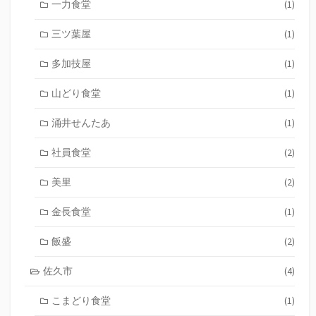
一力食堂
(1)
三ツ葉屋
(1)
多加技屋
(1)
山どり食堂
(1)
涌井せんたあ
(1)
社員食堂
(2)
美里
(2)
金長食堂
(1)
飯盛
(2)
佐久市
(4)
こまどり食堂
(1)