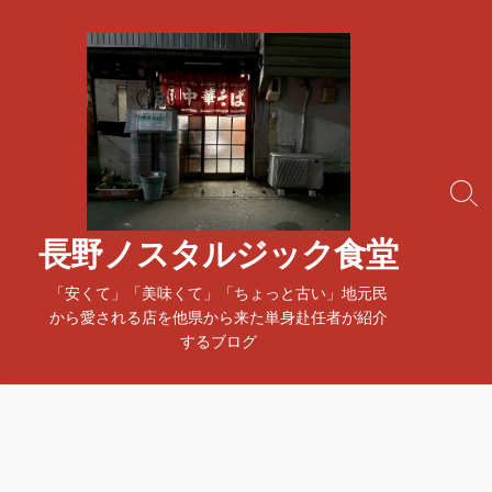
コ
ン
テ
ン
ツ
へ
ス
検
キ
索
ッ
ト
長野ノスタルジック食堂
プ
グ
ル
「安くて」「美味くて」「ちょっと古い」地元民
から愛される店を他県から来た単身赴任者が紹介
するブログ