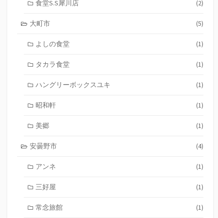
食堂S.S犀川店
(2)
大町市
(5)
よしの食堂
(1)
タカラ食堂
(1)
ハングリーボックスユキ
(1)
昭和軒
(1)
美郷
(1)
安曇野市
(4)
アンネ
(1)
三好屋
(1)
常念旅館
(1)