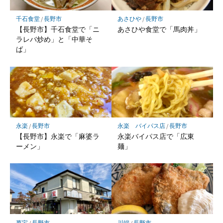
千石食堂
/
長野市
あさひや
/
長野市
【長野市】千石食堂で「ニ
あさひや食堂で「馬肉丼」
ラレバ炒め」と「中華そ
ば」
永楽
/
長野市
永楽 バイパス店
/
長野市
【長野市】永楽で「麻婆ラ
永楽バイパス店で「広東
ーメン」
麺」
萬宝
/
長野市
川端
/
長野市