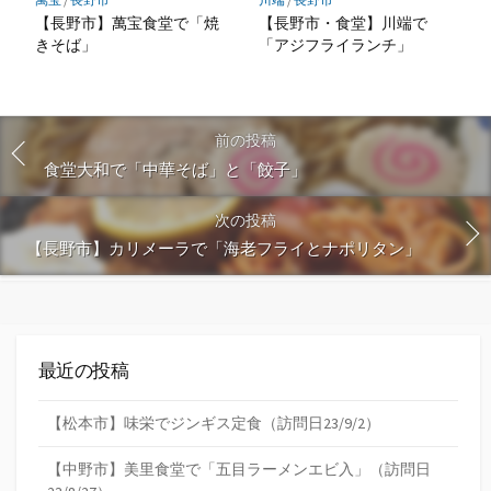
【長野市】萬宝食堂で「焼
【長野市・食堂】川端で
きそば」
「アジフライランチ」
前の投稿
食堂大和で「中華そば」と「餃子」
次の投稿
【長野市】カリメーラで「海老フライとナポリタン」
最近の投稿
【松本市】味栄でジンギス定食（訪問日23/9/2）
【中野市】美里食堂で「五目ラーメンエビ入」（訪問日