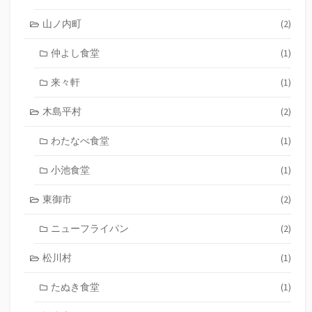
山ノ内町
(2)
仲よし食堂
(1)
来々軒
(1)
木島平村
(2)
わたなべ食堂
(1)
小池食堂
(1)
東御市
(2)
ニューフライパン
(2)
松川村
(1)
たぬき食堂
(1)