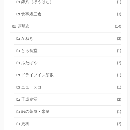
鋒八（ほうはち）
(1)
食事処三倉
(2)
須坂市
(14)
かねき
(2)
とら食堂
(1)
ふたばや
(2)
ドライブイン須坂
(1)
ニュースコー
(1)
千成食堂
(2)
峠の茶屋・米量
(1)
更科
(2)