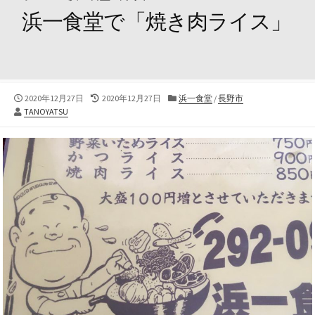
浜一食堂で「焼き肉ライス」
公
最
カ
2020年12月27日
2020年12月27日
浜一食堂
/
長野市
投
開
終
テ
TANOYATSU
稿
日
更
ゴ
者
新
リ
日
ー