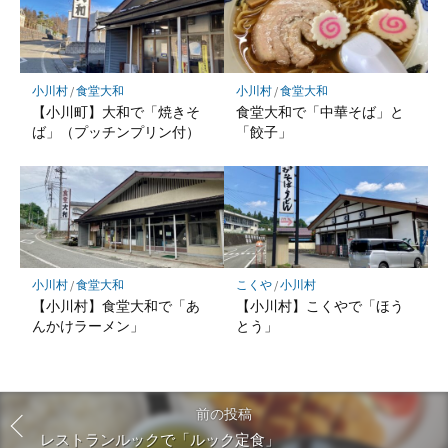
小川村
/
食堂大和
小川村
/
食堂大和
【小川町】大和で「焼きそ
食堂大和で「中華そば」と
ば」（プッチンプリン付）
「餃子」
小川村
/
食堂大和
こくや
/
小川村
【小川村】食堂大和で「あ
【小川村】こくやで「ほう
んかけラーメン」
とう」
前の投稿
レストランルックで「ルック定食」