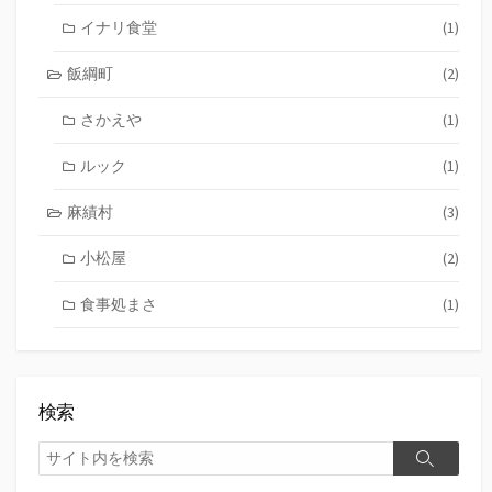
イナリ食堂
(1)
飯綱町
(2)
さかえや
(1)
ルック
(1)
麻績村
(3)
小松屋
(2)
食事処まさ
(1)
検索
検
検
索
索