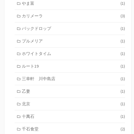
やま富
(1)
カリメーラ
(3)
バックドロップ
(1)
プルメリア
(1)
ホワイトタイム
(1)
ルート19
(1)
三幸軒 川中島店
(1)
乙妻
(1)
北京
(1)
十萬石
(1)
千石食堂
(2)