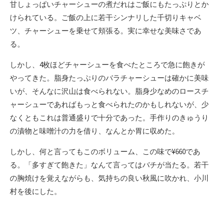
甘しょっぱいチャーシューの煮だれはご飯にもたっぷりとか
けられている。ご飯の上に若干シンナリした千切りキャベ
ツ、チャーシューを乗せて頬張る。実に幸せな美味さであ
る。
しかし、4枚ほどチャーシューを食べたところで急に飽きが
やってきた。脂身たっぷりのバラチャーシューは確かに美味
いが、そんなに沢山は食べられない。脂身少なめのロースチ
ャーシューであればもっと食べられたのかもしれないが、少
なくともこれは普通盛りで十分であった。手作りのきゅうり
の漬物と味噌汁の力を借り、なんとか胃に収めた。
しかし、何と言ってもこのボリューム、この味で¥660であ
る。「多すぎて飽きた」なんて言ってはバチが当たる。若干
の胸焼けを覚えながらも、気持ちの良い秋風に吹かれ、小川
村を後にした。