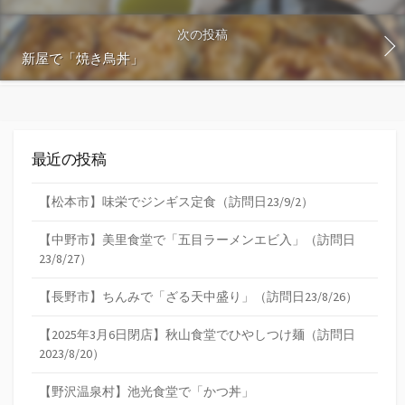
次の投稿
新屋で「焼き鳥丼」
最近の投稿
【松本市】味栄でジンギス定食（訪問日23/9/2）
【中野市】美里食堂で「五目ラーメンエビ入」（訪問日
23/8/27）
【長野市】ちんみで「ざる天中盛り」（訪問日23/8/26）
【2025年3月6日閉店】秋山食堂でひやしつけ麺（訪問日
2023/8/20）
【野沢温泉村】池光食堂で「かつ丼」