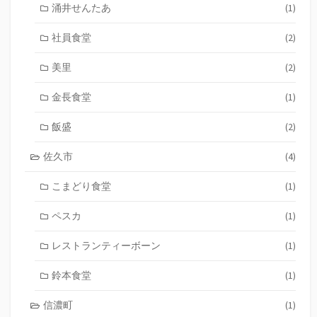
涌井せんたあ
(1)
社員食堂
(2)
美里
(2)
金長食堂
(1)
飯盛
(2)
佐久市
(4)
こまどり食堂
(1)
ペスカ
(1)
レストランティーボーン
(1)
鈴本食堂
(1)
信濃町
(1)