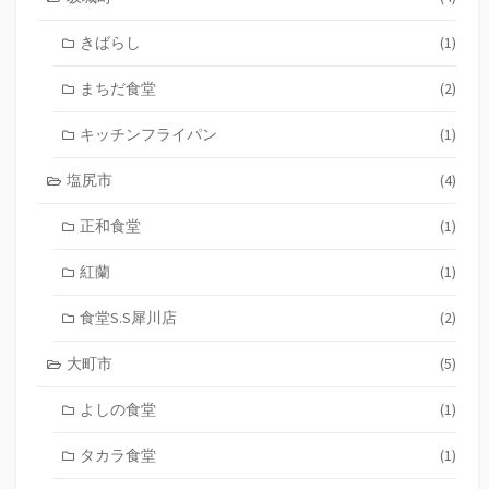
きばらし
(1)
まちだ食堂
(2)
キッチンフライパン
(1)
塩尻市
(4)
正和食堂
(1)
紅蘭
(1)
食堂S.S犀川店
(2)
大町市
(5)
よしの食堂
(1)
タカラ食堂
(1)