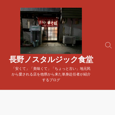
コ
ン
テ
ン
ツ
へ
ス
検
キ
索
ッ
ト
長野ノスタルジック食堂
プ
グ
ル
「安くて」「美味くて」「ちょっと古い」地元民
から愛される店を他県から来た単身赴任者が紹介
するブログ