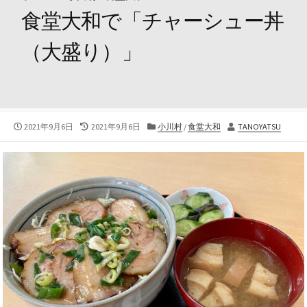
食堂大和で「チャーシュー丼
（大盛り）」
公
最
カ
投
2021年9月6日
2021年9月6日
小川村
/
食堂大和
TANOYATSU
開
終
テ
稿
日
更
ゴ
者
新
リ
日
ー