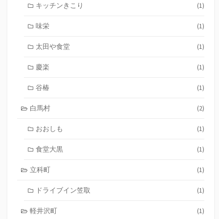
キッチンきこり
(1)
味栄
(1)
太田や食堂
(1)
慶楽
(1)
谷椿
(1)
白馬村
(2)
おおしも
(1)
食堂大黒
(1)
立科町
(1)
ドライブイン笠取
(1)
軽井沢町
(1)