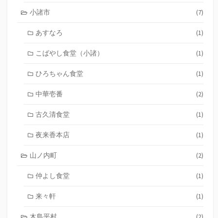
小諸市
(7)
あすなろ
(1)
こばやし食堂（小諸）
(1)
ひろちゃん食堂
(1)
中華壱番
(2)
古久清食堂
(1)
夜来香本店
(1)
山ノ内町
(2)
仲よし食堂
(1)
来々軒
(1)
木島平村
(2)