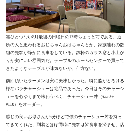
雲ひとつない8月最後の日曜日の13時ちょっと前である。近
所の人と思われるおじちゃんおばちゃんとか、家族連れの数
組の先客が静かに食事をしている。鉄枠のガラス窓と小上が
りが実にいい雰囲気だ。テーブルのホームセンターで買って
きたようなテーブルが味気ないが、仕方ない。
前回頂いたラーメンは実に美味しかった。特に脂がとろける
様なバラチャーシューは絶品であった。今日はそのチャーシ
ューを心ゆくまで味わうべく、チャーシュー丼（¥550＋
¥110）をオーダー。
感じの良いお母さんが5分ほどで僕のチャーシュー丼を持っ
てきてくれた。到着とほぼ同時に先客は皆食事を済ませ、店