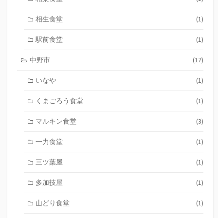
相生食堂
(1)
駅前食堂
(1)
中野市
(17)
いなや
(1)
くまごろう食堂
(1)
マルキン食堂
(3)
一力食堂
(1)
三ツ葉屋
(1)
多加技屋
(1)
山どり食堂
(1)