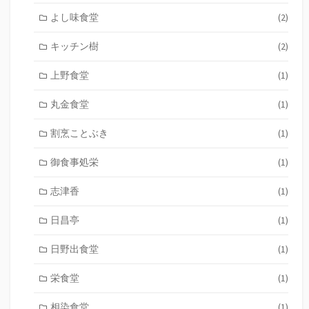
よし味食堂
(2)
キッチン樹
(2)
上野食堂
(1)
丸金食堂
(1)
割烹ことぶき
(1)
御食事処栄
(1)
志津香
(1)
日昌亭
(1)
日野出食堂
(1)
栄食堂
(1)
相染食堂
(1)