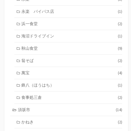
永楽 バイパス店
(1)
浜一食堂
(2)
海沼ドライブイン
(1)
秋山食堂
(9)
翁そば
(2)
萬宝
(4)
鋒八（ほうはち）
(1)
食事処三倉
(2)
須坂市
(14)
かねき
(2)