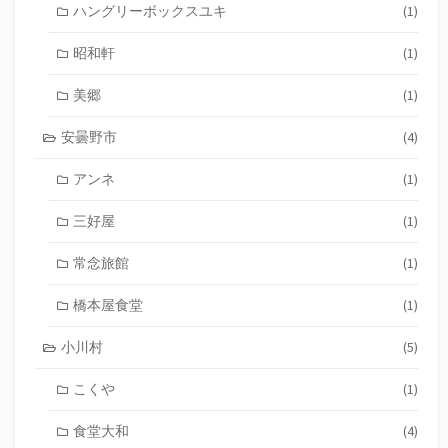
ハングリーボックスユキ
(1)
昭和軒
(1)
美郷
(1)
安曇野市
(4)
アンネ
(1)
三好屋
(1)
常念旅館
(1)
橋本屋食堂
(1)
小川村
(5)
こくや
(1)
食堂大和
(4)