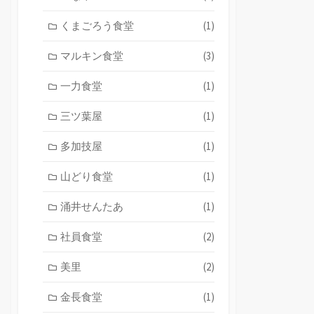
くまごろう食堂
(1)
マルキン食堂
(3)
一力食堂
(1)
三ツ葉屋
(1)
多加技屋
(1)
山どり食堂
(1)
涌井せんたあ
(1)
社員食堂
(2)
美里
(2)
金長食堂
(1)