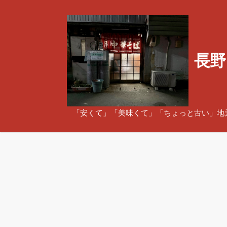
コ
ン
テ
ン
長野
ツ
へ
ス
キ
ッ
「安くて」「美味くて」「ちょっと古い」地
プ