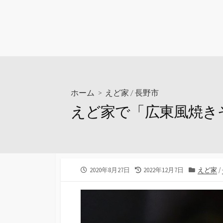
ホーム
>
えど家
/
長野市
えど家で「広東風焼き
公
最
カ
2020年8月27日
2022年12月7日
えど家
/
開
終
テ
日
更
ゴ
新
リ
日
ー