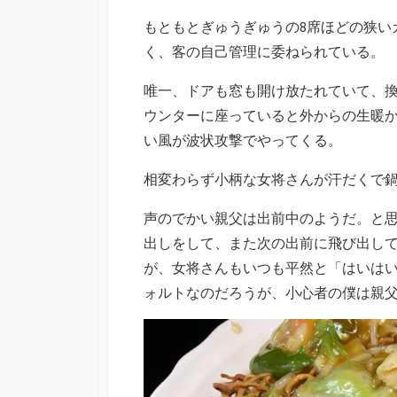
もともとぎゅうぎゅうの8席ほどの狭い
く、客の自己管理に委ねられている。
唯一、ドアも窓も開け放たれていて、
ウンターに座っていると外からの生暖
い風が波状攻撃でやってくる。
相変わらず小柄な女将さんが汗だくで
声のでかい親父は出前中のようだ。と
出しをして、また次の出前に飛び出し
が、女将さんもいつも平然と「はいは
ォルトなのだろうが、小心者の僕は親