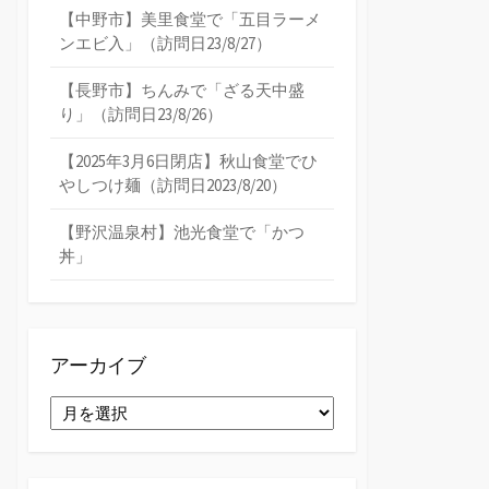
【中野市】美里食堂で「五目ラーメ
ンエビ入」（訪問日23/8/27）
【長野市】ちんみで「ざる天中盛
り」（訪問日23/8/26）
【2025年3月6日閉店】秋山食堂でひ
やしつけ麺（訪問日2023/8/20）
【野沢温泉村】池光食堂で「かつ
丼」
アーカイブ
ア
ー
カ
イ