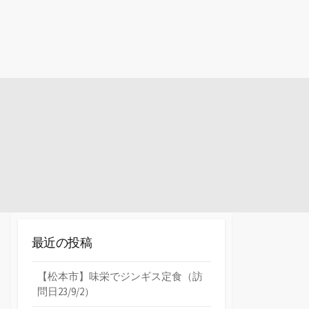
最近の投稿
【松本市】味栄でジンギス定食（訪
問日23/9/2）