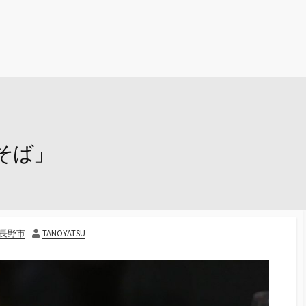
そば」
投
長野市
TANOYATSU
稿
者