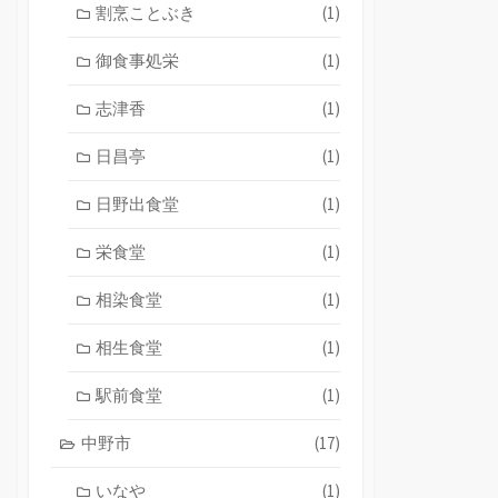
割烹ことぶき
(1)
御食事処栄
(1)
志津香
(1)
日昌亭
(1)
日野出食堂
(1)
栄食堂
(1)
相染食堂
(1)
相生食堂
(1)
駅前食堂
(1)
中野市
(17)
いなや
(1)