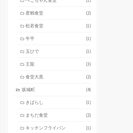
ぺこちゃん食堂
(1)
君鶴食堂
(2)
松若食堂
(1)
牛平
(1)
玉ひで
(1)
王龍
(3)
食堂大黒
(2)
坂城町
(4)
きばらし
(1)
まちだ食堂
(2)
キッチンフライパン
(1)