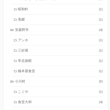
昭和軒
(1)
美郷
(1)
安曇野市
(4)
アンネ
(1)
三好屋
(1)
常念旅館
(1)
橋本屋食堂
(1)
小川村
(5)
こくや
(1)
食堂大和
(4)