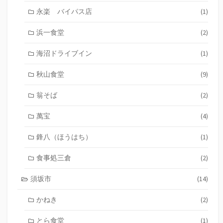
永楽 バイパス店
(1)
浜一食堂
(2)
海沼ドライブイン
(1)
秋山食堂
(9)
翁そば
(2)
萬宝
(4)
鋒八（ほうはち）
(1)
食事処三倉
(2)
須坂市
(14)
かねき
(2)
とら食堂
(1)