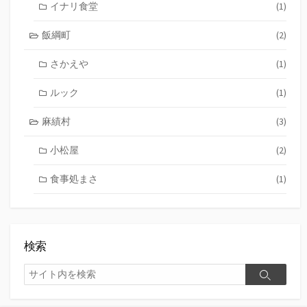
イナリ食堂
(1)
飯綱町
(2)
さかえや
(1)
ルック
(1)
麻績村
(3)
小松屋
(2)
食事処まさ
(1)
検索
検
検
索
索