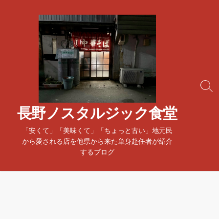
コ
ン
テ
ン
ツ
へ
ス
検
キ
索
ッ
ト
長野ノスタルジック食堂
プ
グ
ル
「安くて」「美味くて」「ちょっと古い」地元民
から愛される店を他県から来た単身赴任者が紹介
するブログ