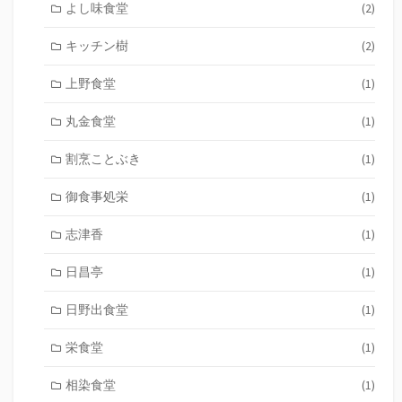
よし味食堂
(2)
キッチン樹
(2)
上野食堂
(1)
丸金食堂
(1)
割烹ことぶき
(1)
御食事処栄
(1)
志津香
(1)
日昌亭
(1)
日野出食堂
(1)
栄食堂
(1)
相染食堂
(1)