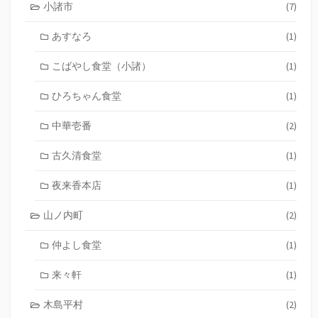
小諸市
(7)
あすなろ
(1)
こばやし食堂（小諸）
(1)
ひろちゃん食堂
(1)
中華壱番
(2)
古久清食堂
(1)
夜来香本店
(1)
山ノ内町
(2)
仲よし食堂
(1)
来々軒
(1)
木島平村
(2)