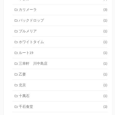
カリメーラ
(3)
バックドロップ
(1)
プルメリア
(1)
ホワイトタイム
(1)
ルート19
(1)
三幸軒 川中島店
(1)
乙妻
(1)
北京
(1)
十萬石
(1)
千石食堂
(2)