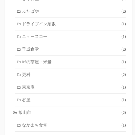
ふたばや
(2)
ドライブイン須坂
(1)
ニュースコー
(1)
千成食堂
(2)
峠の茶屋・米量
(1)
更科
(2)
東京庵
(1)
谷屋
(1)
飯山市
(2)
なかまち食堂
(1)