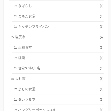
きばらし
(1)
まちだ食堂
(2)
キッチンフライパン
(1)
塩尻市
(4)
正和食堂
(1)
紅蘭
(1)
食堂S.S犀川店
(2)
大町市
(5)
よしの食堂
(1)
タカラ食堂
(1)
ハングリーボックスユキ
(1)