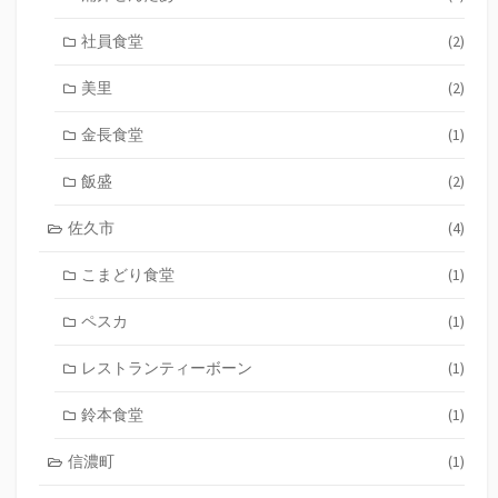
社員食堂
(2)
美里
(2)
金長食堂
(1)
飯盛
(2)
佐久市
(4)
こまどり食堂
(1)
ペスカ
(1)
レストランティーボーン
(1)
鈴本食堂
(1)
信濃町
(1)