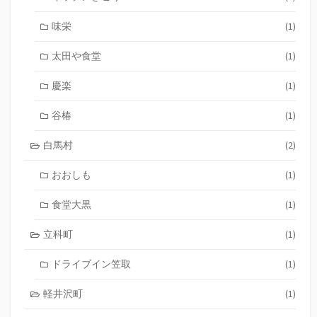
味栄
(1)
太田や食堂
(1)
慶楽
(1)
谷椿
(1)
白馬村
(2)
おおしも
(1)
食堂大黒
(1)
立科町
(1)
ドライブイン笠取
(1)
軽井沢町
(1)