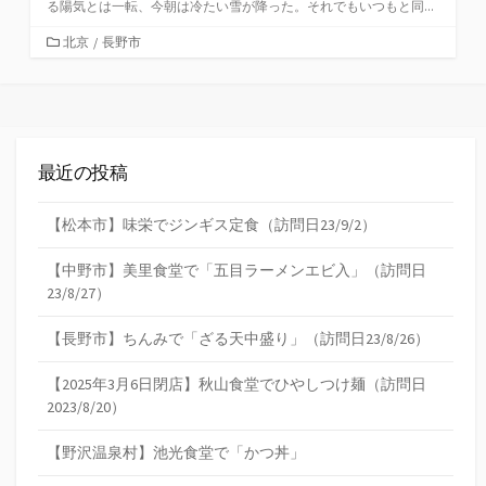
る陽気とは一転、今朝は冷たい雪が降った。それでもいつもと同...
カ
北京
/
長野市
テ
ゴ
リ
ー
最近の投稿
【松本市】味栄でジンギス定食（訪問日23/9/2）
【中野市】美里食堂で「五目ラーメンエビ入」（訪問日
23/8/27）
【長野市】ちんみで「ざる天中盛り」（訪問日23/8/26）
【2025年3月6日閉店】秋山食堂でひやしつけ麺（訪問日
2023/8/20）
【野沢温泉村】池光食堂で「かつ丼」