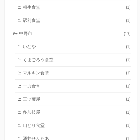
相生食堂
(1)
駅前食堂
(1)
中野市
(17)
いなや
(1)
くまごろう食堂
(1)
マルキン食堂
(3)
一力食堂
(1)
三ツ葉屋
(1)
多加技屋
(1)
山どり食堂
(1)
涌井せんたあ
(1)