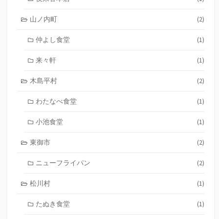
山ノ内町
(2)
仲よし食堂
(1)
来々軒
(1)
木島平村
(2)
わたなべ食堂
(1)
小池食堂
(1)
東御市
(2)
ニューフライパン
(2)
松川村
(1)
たぬき食堂
(1)