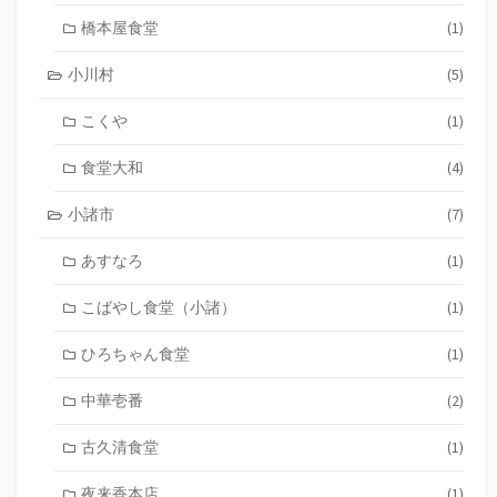
橋本屋食堂
(1)
小川村
(5)
こくや
(1)
食堂大和
(4)
小諸市
(7)
あすなろ
(1)
こばやし食堂（小諸）
(1)
ひろちゃん食堂
(1)
中華壱番
(2)
古久清食堂
(1)
夜来香本店
(1)