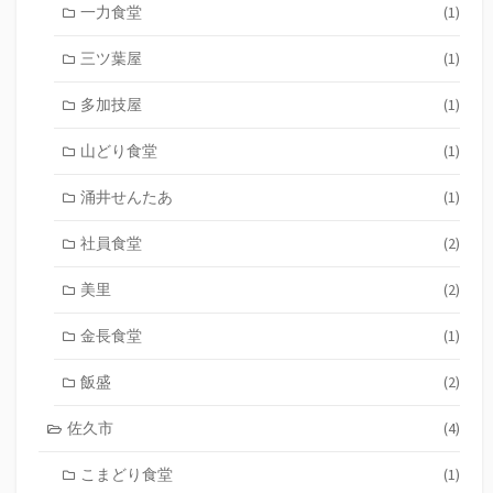
一力食堂
(1)
三ツ葉屋
(1)
多加技屋
(1)
山どり食堂
(1)
涌井せんたあ
(1)
社員食堂
(2)
美里
(2)
金長食堂
(1)
飯盛
(2)
佐久市
(4)
こまどり食堂
(1)