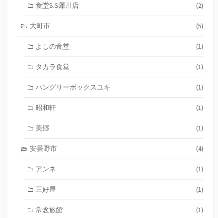
食堂S.S犀川店
(2)
大町市
(5)
よしの食堂
(1)
タカラ食堂
(1)
ハングリーボックスユキ
(1)
昭和軒
(1)
美郷
(1)
安曇野市
(4)
アンネ
(1)
三好屋
(1)
常念旅館
(1)