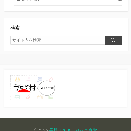
検索
検
検
索
索
©2026
長野ノスタルジック食堂