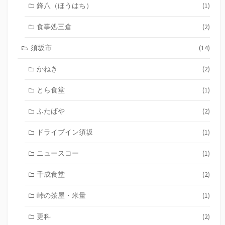
鋒八（ほうはち）
(1)
食事処三倉
(2)
須坂市
(14)
かねき
(2)
とら食堂
(1)
ふたばや
(2)
ドライブイン須坂
(1)
ニュースコー
(1)
千成食堂
(2)
峠の茶屋・米量
(1)
更科
(2)