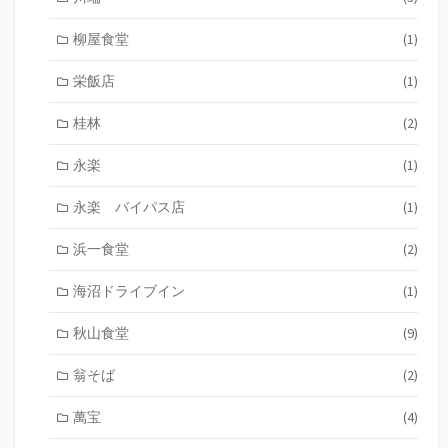
柳屋食堂
(1)
栄飯店
(1)
桂林
(2)
永楽
(1)
永楽 バイパス店
(1)
浜一食堂
(2)
海沼ドライブイン
(1)
秋山食堂
(9)
翁そば
(2)
萬宝
(4)