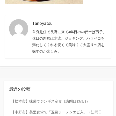
Tanoyatsu
単身赴任で長野に来て4年目の40代半ば男子。
休日の趣味は水泳、ジョギング。ハラペコを
満たしてくれる安くて美味くて大盛りの店を
探すのが楽しみ。
最近の投稿
【松本市】味栄でジンギス定食（訪問日23/9/2）
【中野市】美里食堂で「五目ラーメンエビ入」（訪問日