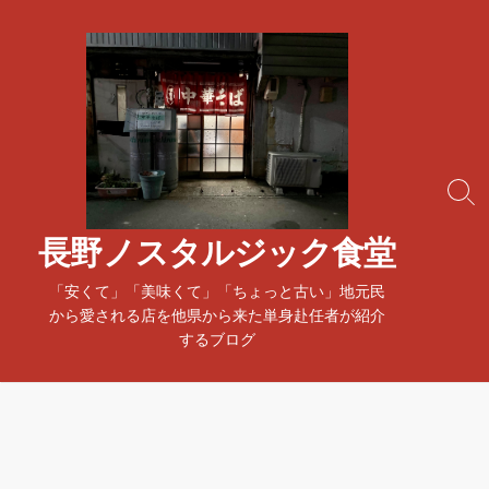
コ
ン
テ
ン
ツ
へ
ス
検
キ
索
ッ
ト
長野ノスタルジック食堂
プ
グ
ル
「安くて」「美味くて」「ちょっと古い」地元民
から愛される店を他県から来た単身赴任者が紹介
するブログ