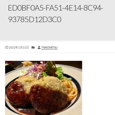
ED0BF0A5-FA51-4E14-8C94-
93785D12D3C0
公
カ
投
2021年1月31日
TANOYATSU
開
テ
稿
日
ゴ
者
リ
ー