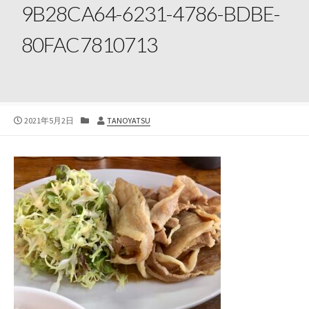
9B28CA64-6231-4786-BDBE-
80FAC7810713
公
カ
投
2021年5月2日
TANOYATSU
開
テ
稿
日
ゴ
者
リ
ー