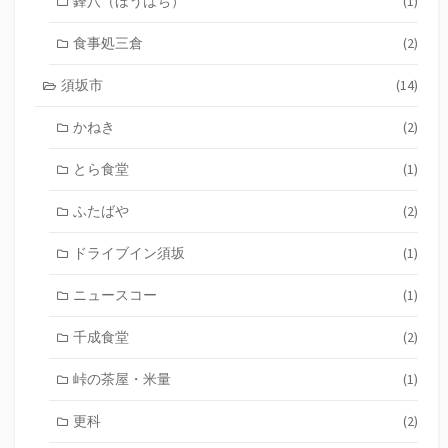
鋒八（ほうはち）
(1)
食事処三倉
(2)
須坂市
(14)
かねき
(2)
とら食堂
(1)
ふたばや
(2)
ドライブイン須坂
(1)
ニュースコー
(1)
千成食堂
(2)
峠の茶屋・米量
(1)
更科
(2)