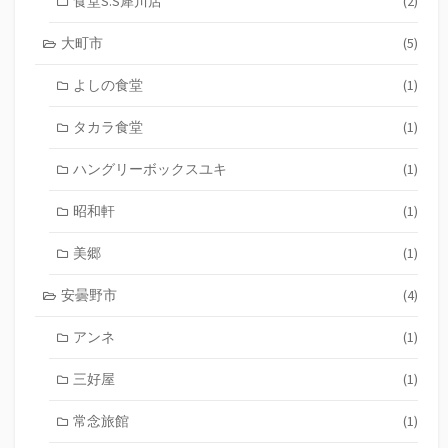
食堂S.S犀川店
(2)
大町市
(5)
よしの食堂
(1)
タカラ食堂
(1)
ハングリーボックスユキ
(1)
昭和軒
(1)
美郷
(1)
安曇野市
(4)
アンネ
(1)
三好屋
(1)
常念旅館
(1)