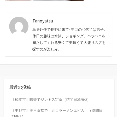
Tanoyatsu
単身赴任で長野に来て4年目の40代半ば男子。
休日の趣味は水泳、ジョギング。ハラペコを
満たしてくれる安くて美味くて大盛りの店を
探すのが楽しみ。
最近の投稿
【松本市】味栄でジンギス定食（訪問日23/9/2）
【中野市】美里食堂で「五目ラーメンエビ入」（訪問日
23/8/27）