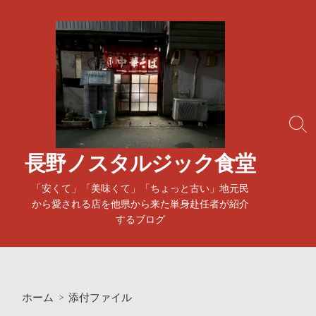
コ
ン
テ
ン
ツ
へ
ス
検
キ
索
ッ
ト
長野ノスタルジック食堂
プ
グ
ル
「安くて」「美味くて」「ちょっと古い」地元民
から愛される店を他県から来た単身赴任者が紹介
するブログ
ホーム
> 添付ファイル