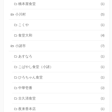
橋本屋食堂
(1)
小川村
(5)
こくや
(1)
食堂大和
(4)
小諸市
(7)
あすなろ
(1)
こばやし食堂（小諸）
(1)
ひろちゃん食堂
(1)
中華壱番
(2)
古久清食堂
(1)
夜来香本店
(1)