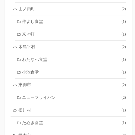
山ノ内町
(2)
仲よし食堂
(1)
来々軒
(1)
木島平村
(2)
わたなべ食堂
(1)
小池食堂
(1)
東御市
(2)
ニューフライパン
(2)
松川村
(1)
たぬき食堂
(1)