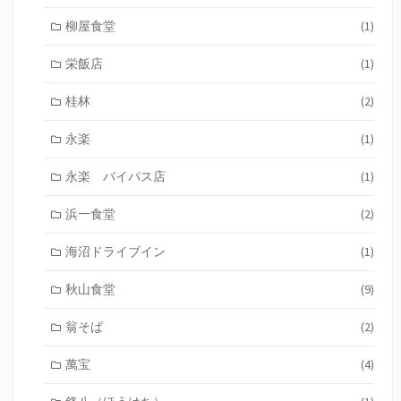
柳屋食堂
(1)
栄飯店
(1)
桂林
(2)
永楽
(1)
永楽 バイパス店
(1)
浜一食堂
(2)
海沼ドライブイン
(1)
秋山食堂
(9)
翁そば
(2)
萬宝
(4)