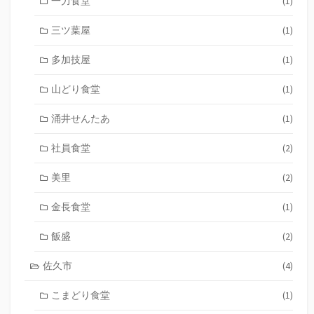
一力食堂
(1)
三ツ葉屋
(1)
多加技屋
(1)
山どり食堂
(1)
涌井せんたあ
(1)
社員食堂
(2)
美里
(2)
金長食堂
(1)
飯盛
(2)
佐久市
(4)
こまどり食堂
(1)