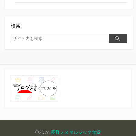
検索
検
検
索
索
©2026
長野ノスタルジック食堂