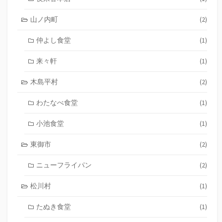
山ノ内町
(2)
仲よし食堂
(1)
来々軒
(1)
木島平村
(2)
わたなべ食堂
(1)
小池食堂
(1)
東御市
(2)
ニューフライパン
(2)
松川村
(1)
たぬき食堂
(1)