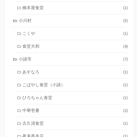
橋本屋食堂
(1)
小川村
(5)
こくや
(1)
食堂大和
(4)
小諸市
(7)
あすなろ
(1)
こばやし食堂（小諸）
(1)
ひろちゃん食堂
(1)
中華壱番
(2)
古久清食堂
(1)
夜来香本店
(1)