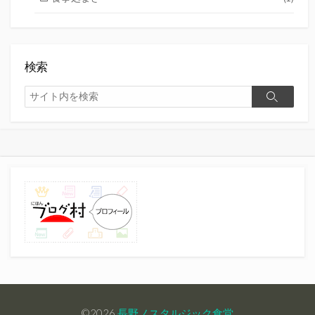
検索
検
検
索
索
©2026
長野ノスタルジック食堂