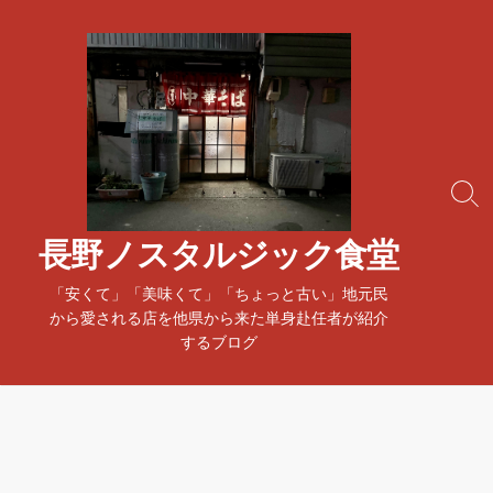
コ
ン
テ
ン
ツ
へ
ス
検
キ
索
ッ
ト
長野ノスタルジック食堂
プ
グ
ル
「安くて」「美味くて」「ちょっと古い」地元民
から愛される店を他県から来た単身赴任者が紹介
するブログ