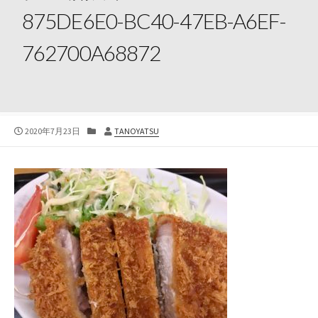
875DE6E0-BC40-47EB-A6EF-
762700A68872
公
カ
投
2020年7月23日
TANOYATSU
開
テ
稿
日
ゴ
者
リ
ー