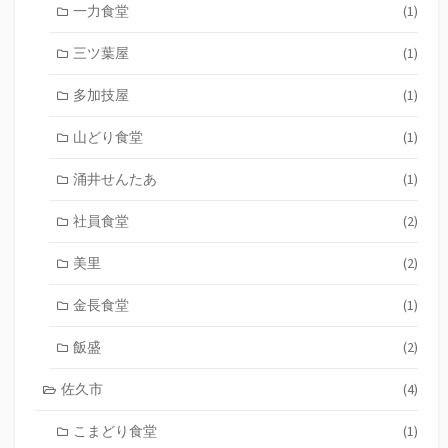
一力食堂
(1)
三ツ葉屋
(1)
多加技屋
(1)
山どり食堂
(1)
涌井せんたあ
(1)
社員食堂
(2)
美里
(2)
金長食堂
(1)
飯盛
(2)
佐久市
(4)
こまどり食堂
(1)