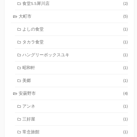
食堂S.S犀川店
(2)
大町市
(5)
よしの食堂
(1)
タカラ食堂
(1)
ハングリーボックスユキ
(1)
昭和軒
(1)
美郷
(1)
安曇野市
(4)
アンネ
(1)
三好屋
(1)
常念旅館
(1)