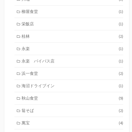
柳屋食堂
(1)
栄飯店
(1)
桂林
(2)
永楽
(1)
永楽 バイパス店
(1)
浜一食堂
(2)
海沼ドライブイン
(1)
秋山食堂
(9)
翁そば
(2)
萬宝
(4)