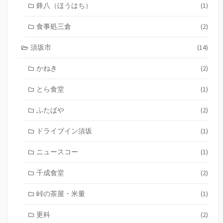
鋒八（ほうはち）
(1)
食事処三倉
(2)
須坂市
(14)
かねき
(2)
とら食堂
(1)
ふたばや
(2)
ドライブイン須坂
(1)
ニュースコー
(1)
千成食堂
(2)
峠の茶屋・米量
(1)
更科
(2)