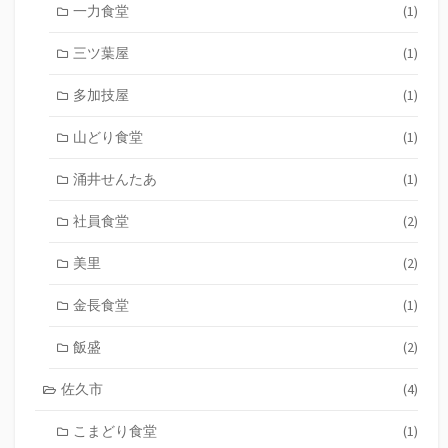
一力食堂
(1)
三ツ葉屋
(1)
多加技屋
(1)
山どり食堂
(1)
涌井せんたあ
(1)
社員食堂
(2)
美里
(2)
金長食堂
(1)
飯盛
(2)
佐久市
(4)
こまどり食堂
(1)