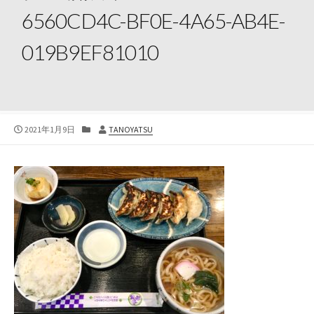
6560CD4C-BF0E-4A65-AB4E-
019B9EF81010
公
カ
投
2021年1月9日
TANOYATSU
開
テ
稿
日
ゴ
者
リ
ー