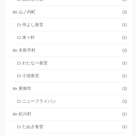
山ノ内町
(2)
仲よし食堂
(1)
来々軒
(1)
木島平村
(2)
わたなべ食堂
(1)
小池食堂
(1)
東御市
(2)
ニューフライパン
(2)
松川村
(1)
たぬき食堂
(1)