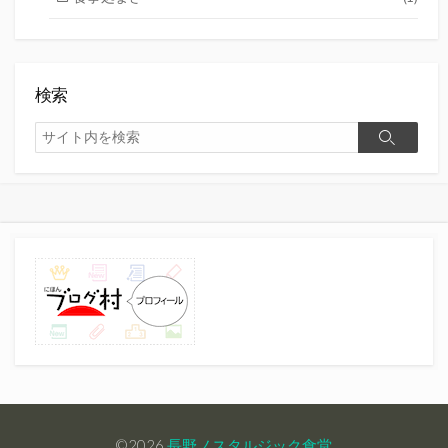
検索
検
検
索
索
©2026
長野ノスタルジック食堂