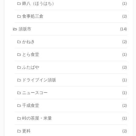
鋒八（ほうはち）
(1)
食事処三倉
(2)
須坂市
(14)
かねき
(2)
とら食堂
(1)
ふたばや
(2)
ドライブイン須坂
(1)
ニュースコー
(1)
千成食堂
(2)
峠の茶屋・米量
(1)
更科
(2)