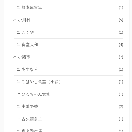
橋本屋食堂
(1)
小川村
(5)
こくや
(1)
食堂大和
(4)
小諸市
(7)
あすなろ
(1)
こばやし食堂（小諸）
(1)
ひろちゃん食堂
(1)
中華壱番
(2)
古久清食堂
(1)
夜来香本店
(1)