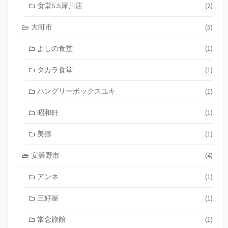
食堂S.S犀川店
(2)
大町市
(5)
よしの食堂
(1)
タカラ食堂
(1)
ハングリーボックスユキ
(1)
昭和軒
(1)
美郷
(1)
安曇野市
(4)
アンネ
(1)
三好屋
(1)
常念旅館
(1)