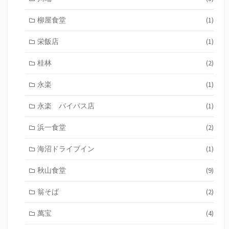
柳屋食堂
(1)
栄飯店
(1)
桂林
(2)
永楽
(1)
永楽 バイパス店
(1)
浜一食堂
(2)
海沼ドライブイン
(1)
秋山食堂
(9)
翁そば
(2)
萬宝
(4)