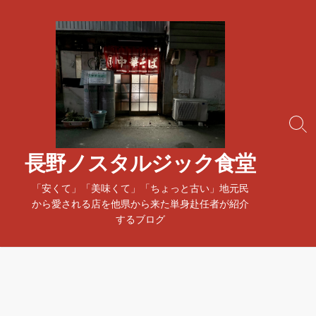
コ
ン
テ
ン
ツ
へ
ス
検
キ
索
ッ
ト
長野ノスタルジック食堂
プ
グ
ル
「安くて」「美味くて」「ちょっと古い」地元民
から愛される店を他県から来た単身赴任者が紹介
するブログ