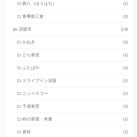
鋒八（ほうはち）
(1)
食事処三倉
(2)
須坂市
(14)
かねき
(2)
とら食堂
(1)
ふたばや
(2)
ドライブイン須坂
(1)
ニュースコー
(1)
千成食堂
(2)
峠の茶屋・米量
(1)
更科
(2)