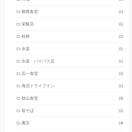
柳屋食堂
(1)
栄飯店
(1)
桂林
(2)
永楽
(1)
永楽 バイパス店
(1)
浜一食堂
(2)
海沼ドライブイン
(1)
秋山食堂
(9)
翁そば
(2)
萬宝
(4)