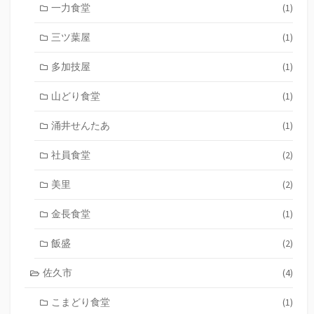
一力食堂
(1)
三ツ葉屋
(1)
多加技屋
(1)
山どり食堂
(1)
涌井せんたあ
(1)
社員食堂
(2)
美里
(2)
金長食堂
(1)
飯盛
(2)
佐久市
(4)
こまどり食堂
(1)