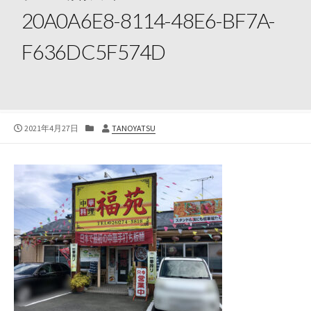
20A0A6E8-8114-48E6-BF7A-
F636DC5F574D
公
カ
投
2021年4月27日
TANOYATSU
開
テ
稿
日
ゴ
者
リ
ー