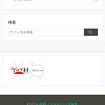
検索
検
検
索
索
©2026
長野ノスタルジック食堂