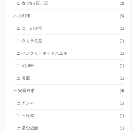
食堂S.S犀川店
(2)
大町市
(5)
よしの食堂
(1)
タカラ食堂
(1)
ハングリーボックスユキ
(1)
昭和軒
(1)
美郷
(1)
安曇野市
(4)
アンネ
(1)
三好屋
(1)
常念旅館
(1)