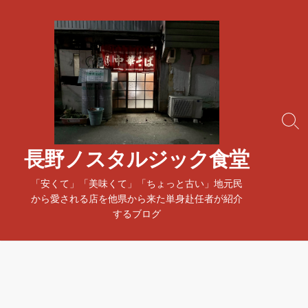
コ
ン
テ
ン
ツ
へ
ス
検
キ
索
ッ
ト
長野ノスタルジック食堂
プ
グ
ル
「安くて」「美味くて」「ちょっと古い」地元民
から愛される店を他県から来た単身赴任者が紹介
するブログ