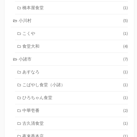
橋本屋食堂
(1)
小川村
(5)
こくや
(1)
食堂大和
(4)
小諸市
(7)
あすなろ
(1)
こばやし食堂（小諸）
(1)
ひろちゃん食堂
(1)
中華壱番
(2)
古久清食堂
(1)
夜来香本店
(1)