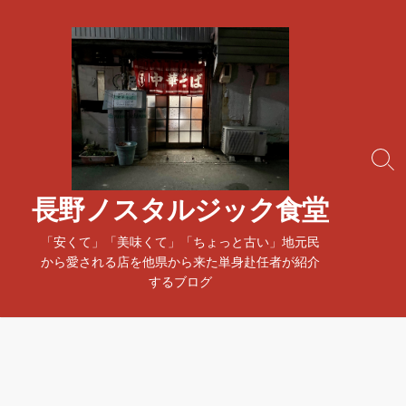
コ
ン
テ
ン
ツ
へ
ス
検
キ
索
ッ
ト
長野ノスタルジック食堂
プ
グ
ル
「安くて」「美味くて」「ちょっと古い」地元民
から愛される店を他県から来た単身赴任者が紹介
するブログ