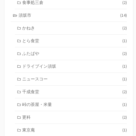
食事処三倉
(2)
須坂市
(14)
かねき
(2)
とら食堂
(1)
ふたばや
(2)
ドライブイン須坂
(1)
ニュースコー
(1)
千成食堂
(2)
峠の茶屋・米量
(1)
更科
(2)
東京庵
(1)