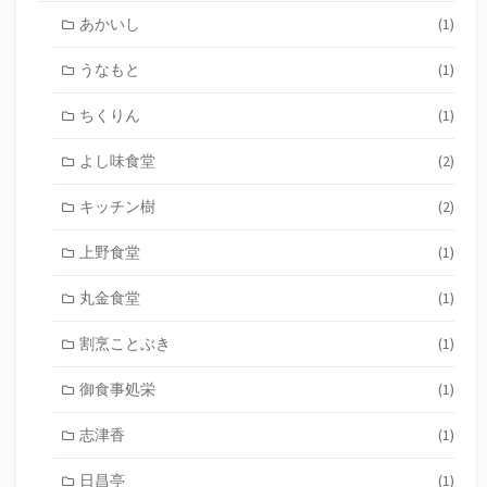
あかいし
(1)
うなもと
(1)
ちくりん
(1)
よし味食堂
(2)
キッチン樹
(2)
上野食堂
(1)
丸金食堂
(1)
割烹ことぶき
(1)
御食事処栄
(1)
志津香
(1)
日昌亭
(1)