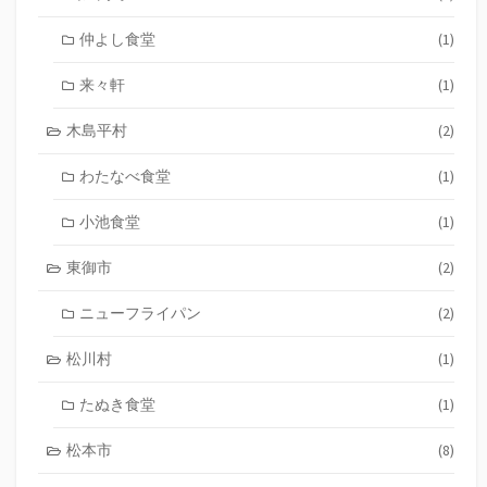
仲よし食堂
(1)
来々軒
(1)
木島平村
(2)
わたなべ食堂
(1)
小池食堂
(1)
東御市
(2)
ニューフライパン
(2)
松川村
(1)
たぬき食堂
(1)
松本市
(8)