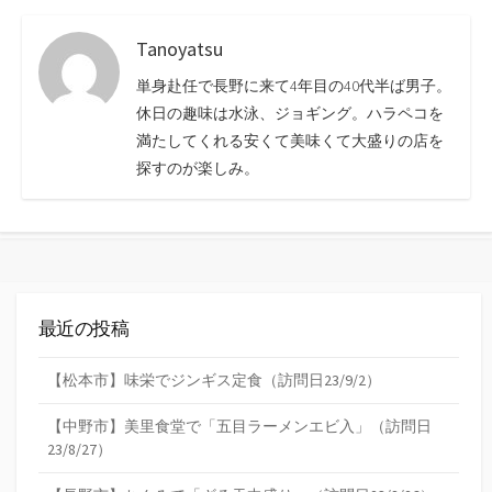
Tanoyatsu
単身赴任で長野に来て4年目の40代半ば男子。
休日の趣味は水泳、ジョギング。ハラペコを
満たしてくれる安くて美味くて大盛りの店を
探すのが楽しみ。
最近の投稿
【松本市】味栄でジンギス定食（訪問日23/9/2）
【中野市】美里食堂で「五目ラーメンエビ入」（訪問日
23/8/27）