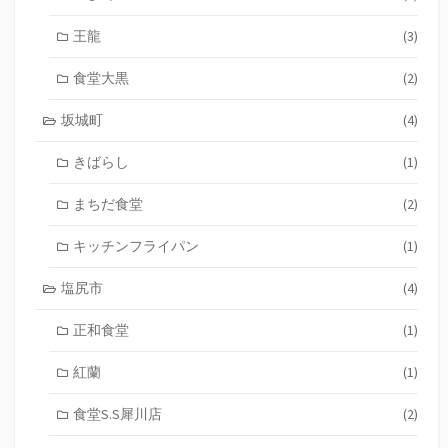
王龍
(3)
食堂大黒
(2)
坂城町
(4)
きばらし
(1)
まちだ食堂
(2)
キッチンフライパン
(1)
塩尻市
(4)
正和食堂
(1)
紅蘭
(1)
食堂S.S犀川店
(2)