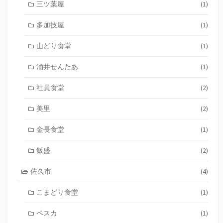
三ツ葉屋
(1)
多加技屋
(1)
山どり食堂
(1)
涌井せんたあ
(1)
社員食堂
(2)
美里
(2)
金長食堂
(1)
飯盛
(2)
佐久市
(4)
こまどり食堂
(1)
ペスカ
(1)