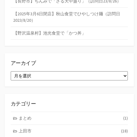
【長野市】ちんみで「ざる天中盛り」（訪問日23/8/26）
【2025年3月6日閉店】秋山食堂でひやしつけ麺（訪問日
2023/8/20）
【野沢温泉村】池光食堂で「かつ丼」
アーカイブ
ア
ー
カ
イ
ブ
カテゴリー
まとめ
(1)
上田市
(18)