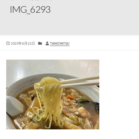
IMG_6293
公
カ
投
2025年6月22日
TANOYATSU
開
テ
稿
日
ゴ
者
リ
ー