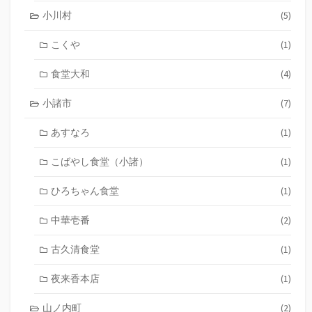
小川村
(5)
こくや
(1)
食堂大和
(4)
小諸市
(7)
あすなろ
(1)
こばやし食堂（小諸）
(1)
ひろちゃん食堂
(1)
中華壱番
(2)
古久清食堂
(1)
夜来香本店
(1)
山ノ内町
(2)