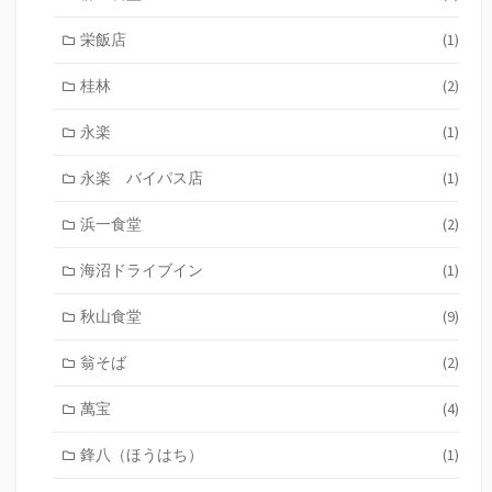
栄飯店
(1)
桂林
(2)
永楽
(1)
永楽 バイパス店
(1)
浜一食堂
(2)
海沼ドライブイン
(1)
秋山食堂
(9)
翁そば
(2)
萬宝
(4)
鋒八（ほうはち）
(1)