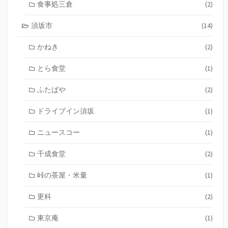
食事処三倉
(2)
須坂市
(14)
かねき
(2)
とら食堂
(1)
ふたばや
(2)
ドライブイン須坂
(1)
ニュースコー
(1)
千成食堂
(2)
峠の茶屋・米量
(1)
更科
(2)
東京庵
(1)