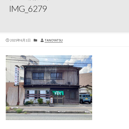
IMG_6279
公
カ
投
2025年6月1日
TANOYATSU
開
テ
稿
日
ゴ
者
リ
ー