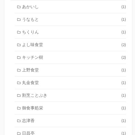
あかいし
(1)
うなもと
(1)
ちくりん
(1)
よし味食堂
(2)
キッチン樹
(2)
上野食堂
(1)
丸金食堂
(1)
割烹ことぶき
(1)
御食事処栄
(1)
志津香
(1)
日昌亭
(1)