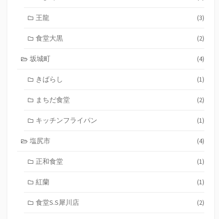
王龍
(3)
食堂大黒
(2)
坂城町
(4)
きばらし
(1)
まちだ食堂
(2)
キッチンフライパン
(1)
塩尻市
(4)
正和食堂
(1)
紅蘭
(1)
食堂S.S犀川店
(2)