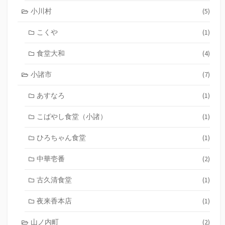
小川村
(5)
こくや
(1)
食堂大和
(4)
小諸市
(7)
あすなろ
(1)
こばやし食堂（小諸）
(1)
ひろちゃん食堂
(1)
中華壱番
(2)
古久清食堂
(1)
夜来香本店
(1)
山ノ内町
(2)