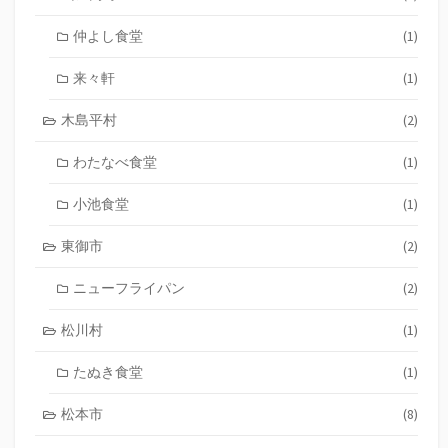
仲よし食堂
(1)
来々軒
(1)
木島平村
(2)
わたなべ食堂
(1)
小池食堂
(1)
東御市
(2)
ニューフライパン
(2)
松川村
(1)
たぬき食堂
(1)
松本市
(8)