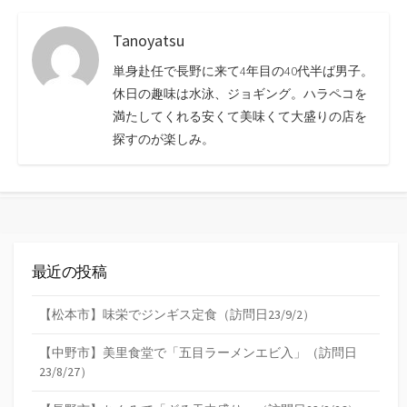
Tanoyatsu
単身赴任で長野に来て4年目の40代半ば男子。
休日の趣味は水泳、ジョギング。ハラペコを
満たしてくれる安くて美味くて大盛りの店を
探すのが楽しみ。
最近の投稿
【松本市】味栄でジンギス定食（訪問日23/9/2）
【中野市】美里食堂で「五目ラーメンエビ入」（訪問日
23/8/27）