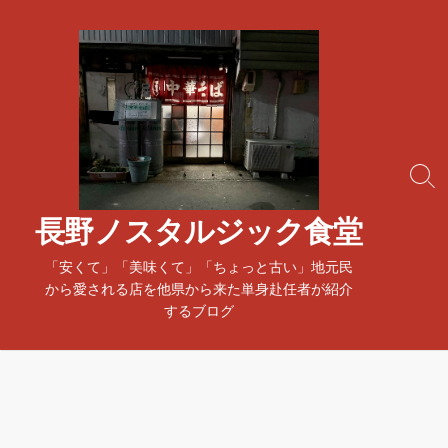
コ
ン
テ
ン
ツ
へ
ス
検
キ
索
ッ
ト
長野ノスタルジック食堂
プ
グ
ル
「安くて」「美味くて」「ちょっと古い」地元民
から愛される店を他県から来た単身赴任者が紹介
するブログ