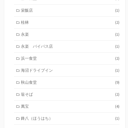
栄飯店
(1)
桂林
(2)
永楽
(1)
永楽 バイパス店
(1)
浜一食堂
(2)
海沼ドライブイン
(1)
秋山食堂
(9)
翁そば
(2)
萬宝
(4)
鋒八（ほうはち）
(1)