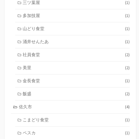
三ツ葉屋
(1)
多加技屋
(1)
山どり食堂
(1)
涌井せんたあ
(1)
社員食堂
(2)
美里
(2)
金長食堂
(1)
飯盛
(2)
佐久市
(4)
こまどり食堂
(1)
ペスカ
(1)