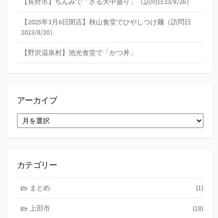
【長野市】ちんみで「ざる天中盛り」（訪問日23/8/26）
【2025年3月6日閉店】秋山食堂でひやしつけ麺（訪問日
2023/8/20）
【野沢温泉村】池光食堂で「かつ丼」
アーカイブ
ア
ー
カ
イ
ブ
カテゴリー
まとめ
(1)
上田市
(18)