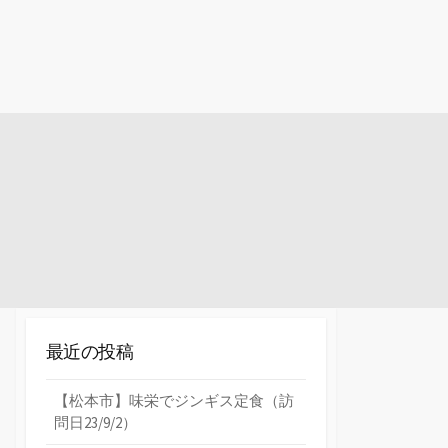
最近の投稿
【松本市】味栄でジンギス定食（訪
問日23/9/2）