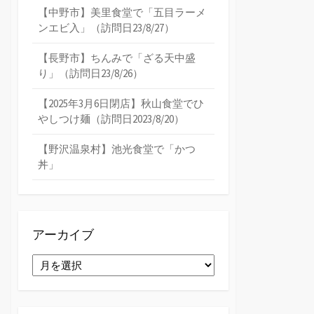
【中野市】美里食堂で「五目ラーメ
ンエビ入」（訪問日23/8/27）
【長野市】ちんみで「ざる天中盛
り」（訪問日23/8/26）
【2025年3月6日閉店】秋山食堂でひ
やしつけ麺（訪問日2023/8/20）
【野沢温泉村】池光食堂で「かつ
丼」
アーカイブ
ア
ー
カ
イ