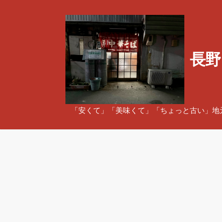
コ
ン
テ
ン
長野
ツ
へ
ス
キ
ッ
「安くて」「美味くて」「ちょっと古い」地
プ