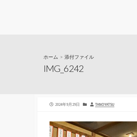
ホーム
> 添付ファイル
IMG_6242
公
カ
投
2024年9月29日
TANOYATSU
開
テ
稿
日
ゴ
者
リ
ー