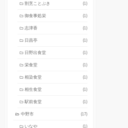
割烹ことぶき
(1)
御食事処栄
(1)
志津香
(1)
日昌亭
(1)
日野出食堂
(1)
栄食堂
(1)
相染食堂
(1)
相生食堂
(1)
駅前食堂
(1)
中野市
(17)
いなや
(1)