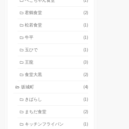
ぺこちゃん食堂
(1)
君鶴食堂
(2)
松若食堂
(1)
牛平
(1)
玉ひで
(1)
王龍
(3)
食堂大黒
(2)
坂城町
(4)
きばらし
(1)
まちだ食堂
(2)
キッチンフライパン
(1)