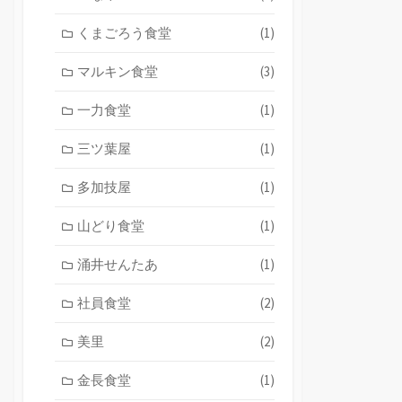
くまごろう食堂
(1)
マルキン食堂
(3)
一力食堂
(1)
三ツ葉屋
(1)
多加技屋
(1)
山どり食堂
(1)
涌井せんたあ
(1)
社員食堂
(2)
美里
(2)
金長食堂
(1)