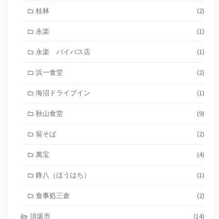
桂林
(2)
永楽
(1)
永楽 バイパス店
(1)
浜一食堂
(2)
海沼ドライブイン
(1)
秋山食堂
(9)
翁そば
(2)
萬宝
(4)
鋒八（ほうはち）
(1)
食事処三倉
(2)
須坂市
(14)