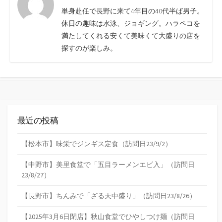
単身赴任で長野に来て4年目の40代半ば男子。
休日の趣味は水泳、ジョギング。ハラペコを
満たしてくれる安くて美味くて大盛りの店を
探すのが楽しみ。
最近の投稿
【松本市】味栄でジンギス定食（訪問日23/9/2）
【中野市】美里食堂で「五目ラーメンエビ入」（訪問日
23/8/27）
【長野市】ちんみで「ざる天中盛り」（訪問日23/8/26）
【2025年3月6日閉店】秋山食堂でひやしつけ麺（訪問日