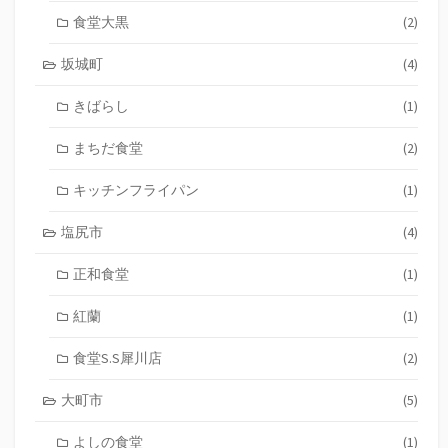
食堂大黒
(2)
坂城町
(4)
きばらし
(1)
まちだ食堂
(2)
キッチンフライパン
(1)
塩尻市
(4)
正和食堂
(1)
紅蘭
(1)
食堂S.S犀川店
(2)
大町市
(5)
よしの食堂
(1)