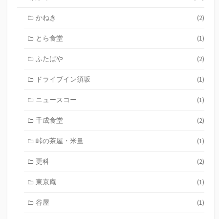
かねき
(2)
とら食堂
(1)
ふたばや
(2)
ドライブイン須坂
(1)
ニュースコー
(1)
千成食堂
(2)
峠の茶屋・米量
(1)
更科
(2)
東京庵
(1)
谷屋
(1)