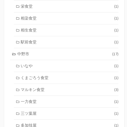
栄食堂
(1)
相染食堂
(1)
相生食堂
(1)
駅前食堂
(1)
中野市
(17)
いなや
(1)
くまごろう食堂
(1)
マルキン食堂
(3)
一力食堂
(1)
三ツ葉屋
(1)
多加技屋
(1)