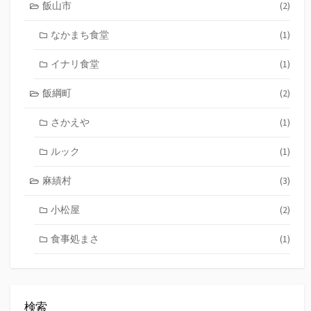
飯山市
(2)
なかまち食堂
(1)
イナリ食堂
(1)
飯綱町
(2)
さかえや
(1)
ルック
(1)
麻績村
(3)
小松屋
(2)
食事処まさ
(1)
検索