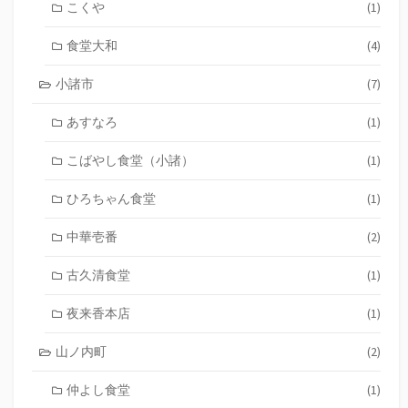
こくや
(1)
食堂大和
(4)
小諸市
(7)
あすなろ
(1)
こばやし食堂（小諸）
(1)
ひろちゃん食堂
(1)
中華壱番
(2)
古久清食堂
(1)
夜来香本店
(1)
山ノ内町
(2)
仲よし食堂
(1)