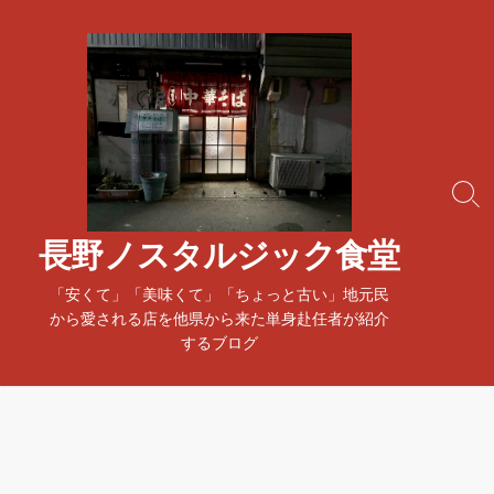
コ
ン
テ
ン
ツ
へ
ス
検
キ
索
ッ
ト
長野ノスタルジック食堂
プ
グ
ル
「安くて」「美味くて」「ちょっと古い」地元民
から愛される店を他県から来た単身赴任者が紹介
するブログ