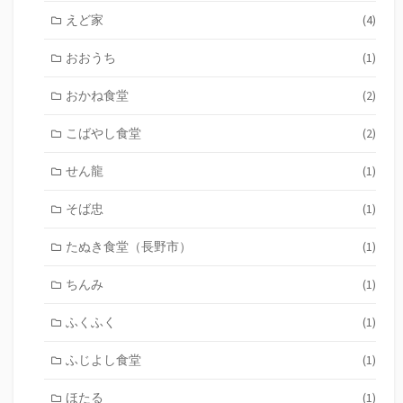
えど家
(4)
おおうち
(1)
おかね食堂
(2)
こばやし食堂
(2)
せん龍
(1)
そば忠
(1)
たぬき食堂（長野市）
(1)
ちんみ
(1)
ふくふく
(1)
ふじよし食堂
(1)
ほたる
(1)