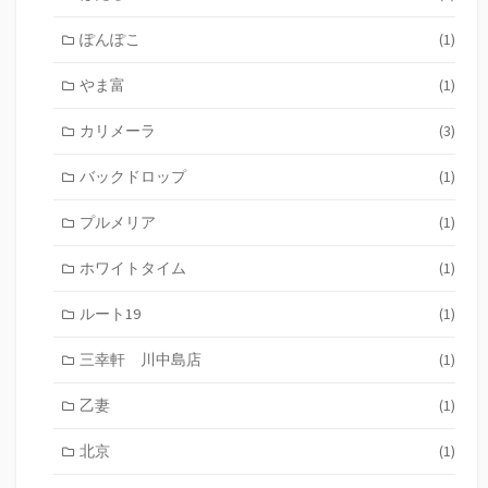
ぽんぽこ
(1)
やま富
(1)
カリメーラ
(3)
バックドロップ
(1)
プルメリア
(1)
ホワイトタイム
(1)
ルート19
(1)
三幸軒 川中島店
(1)
乙妻
(1)
北京
(1)