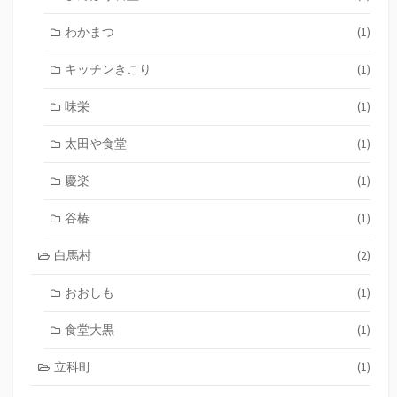
わかまつ
(1)
キッチンきこり
(1)
味栄
(1)
太田や食堂
(1)
慶楽
(1)
谷椿
(1)
白馬村
(2)
おおしも
(1)
食堂大黒
(1)
立科町
(1)