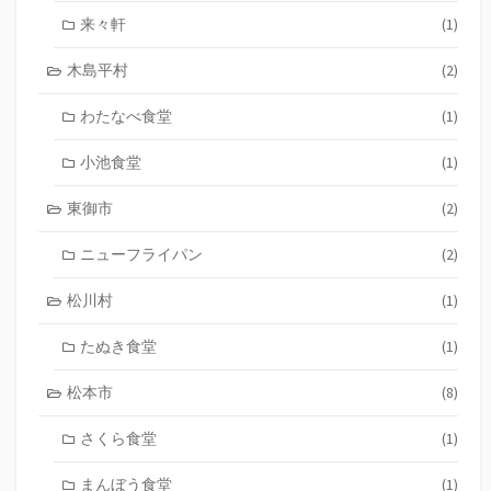
来々軒
(1)
木島平村
(2)
わたなべ食堂
(1)
小池食堂
(1)
東御市
(2)
ニューフライパン
(2)
松川村
(1)
たぬき食堂
(1)
松本市
(8)
さくら食堂
(1)
まんぼう食堂
(1)