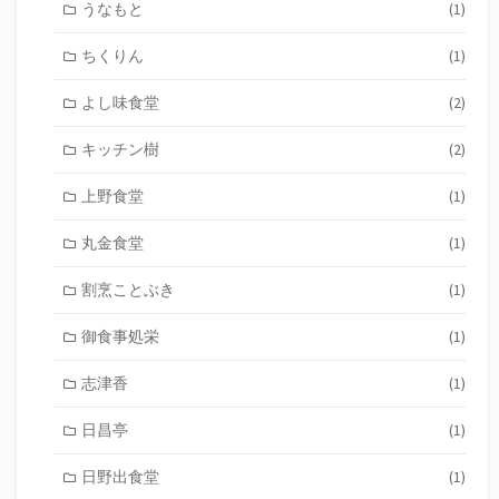
うなもと
(1)
ちくりん
(1)
よし味食堂
(2)
キッチン樹
(2)
上野食堂
(1)
丸金食堂
(1)
割烹ことぶき
(1)
御食事処栄
(1)
志津香
(1)
日昌亭
(1)
日野出食堂
(1)