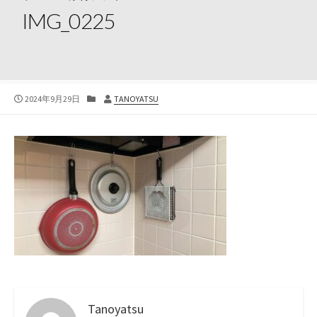
IMG_0225
公
カ
投
2024年9月29日
TANOYATSU
開
テ
稿
日
ゴ
者
リ
ー
Tanoyatsu