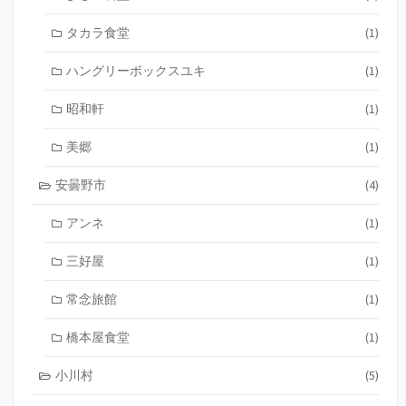
タカラ食堂
(1)
ハングリーボックスユキ
(1)
昭和軒
(1)
美郷
(1)
安曇野市
(4)
アンネ
(1)
三好屋
(1)
常念旅館
(1)
橋本屋食堂
(1)
小川村
(5)