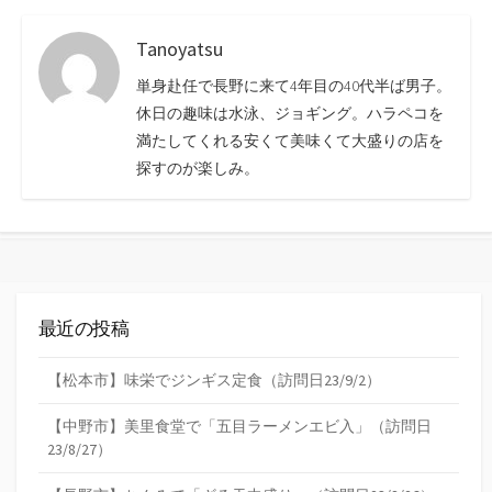
Tanoyatsu
単身赴任で長野に来て4年目の40代半ば男子。
休日の趣味は水泳、ジョギング。ハラペコを
満たしてくれる安くて美味くて大盛りの店を
探すのが楽しみ。
最近の投稿
【松本市】味栄でジンギス定食（訪問日23/9/2）
【中野市】美里食堂で「五目ラーメンエビ入」（訪問日
23/8/27）