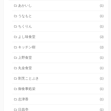
あかいし
(1)
うなもと
(1)
ちくりん
(1)
よし味食堂
(2)
キッチン樹
(2)
上野食堂
(1)
丸金食堂
(1)
割烹ことぶき
(1)
御食事処栄
(1)
志津香
(1)
日昌亭
(1)