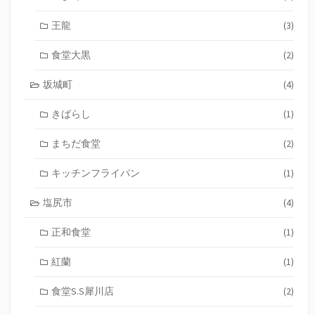
王龍
(3)
食堂大黒
(2)
坂城町
(4)
きばらし
(1)
まちだ食堂
(2)
キッチンフライパン
(1)
塩尻市
(4)
正和食堂
(1)
紅蘭
(1)
食堂S.S犀川店
(2)