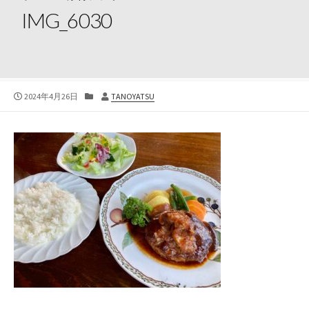
IMG_6030
公
カ
投
2024年4月26日
TANOYATSU
開
テ
稿
日
ゴ
者
リ
ー