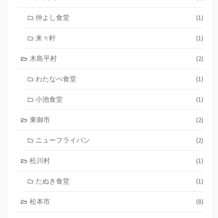
仲よし食堂
(1)
来々軒
(1)
木島平村
(2)
わたなべ食堂
(1)
小池食堂
(1)
東御市
(2)
ニューフライパン
(2)
松川村
(1)
たぬき食堂
(1)
松本市
(8)