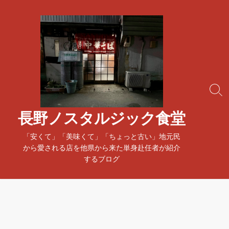
コ
ン
テ
ン
ツ
へ
ス
検
キ
索
ッ
ト
長野ノスタルジック食堂
プ
グ
ル
「安くて」「美味くて」「ちょっと古い」地元民
から愛される店を他県から来た単身赴任者が紹介
するブログ