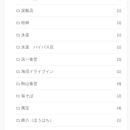
栄飯店
(1)
桂林
(2)
永楽
(1)
永楽 バイパス店
(1)
浜一食堂
(2)
海沼ドライブイン
(1)
秋山食堂
(9)
翁そば
(2)
萬宝
(4)
鋒八（ほうはち）
(1)