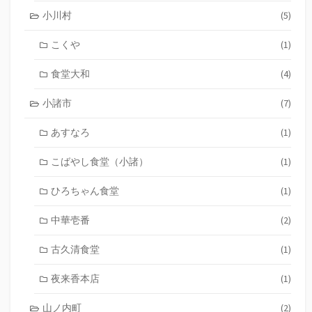
小川村
(5)
こくや
(1)
食堂大和
(4)
小諸市
(7)
あすなろ
(1)
こばやし食堂（小諸）
(1)
ひろちゃん食堂
(1)
中華壱番
(2)
古久清食堂
(1)
夜来香本店
(1)
山ノ内町
(2)