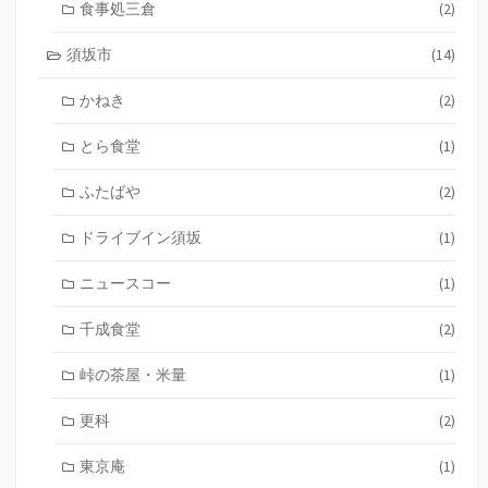
食事処三倉
(2)
須坂市
(14)
かねき
(2)
とら食堂
(1)
ふたばや
(2)
ドライブイン須坂
(1)
ニュースコー
(1)
千成食堂
(2)
峠の茶屋・米量
(1)
更科
(2)
東京庵
(1)