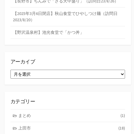
【長野市】ちんみで「ざる天中盛り」（訪問日23/8/26）
【2025年3月6日閉店】秋山食堂でひやしつけ麺（訪問日
2023/8/20）
【野沢温泉村】池光食堂で「かつ丼」
アーカイブ
ア
ー
カ
イ
ブ
カテゴリー
まとめ
(1)
上田市
(18)