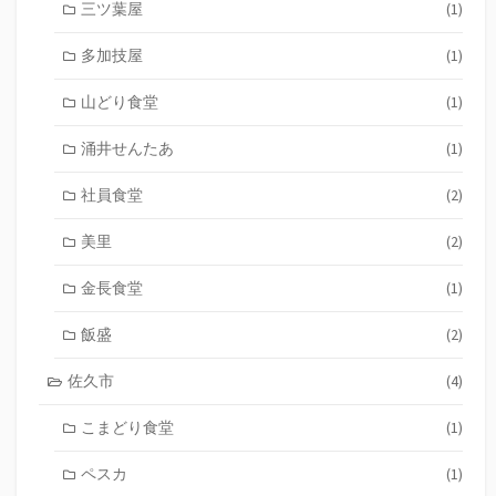
三ツ葉屋
(1)
多加技屋
(1)
山どり食堂
(1)
涌井せんたあ
(1)
社員食堂
(2)
美里
(2)
金長食堂
(1)
飯盛
(2)
佐久市
(4)
こまどり食堂
(1)
ペスカ
(1)