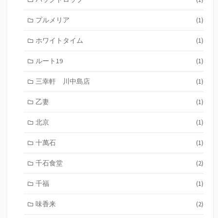
プルメリア
(1)
ホワイトタイム
(1)
ルート19
(1)
三幸軒 川中島店
(1)
乙妻
(1)
北京
(1)
十萬石
(1)
千石食堂
(2)
千福
(1)
味香来
(2)