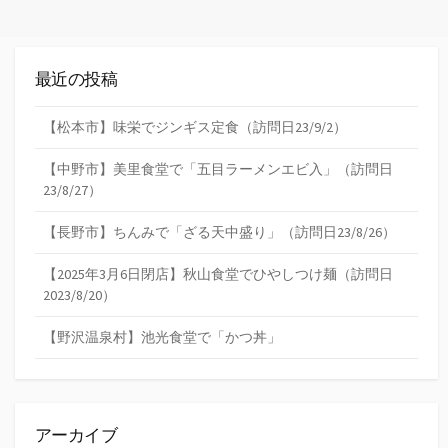
最近の投稿
【松本市】味栄でジンギス定食（訪問日23/9/2）
【中野市】美里食堂で「五目ラーメンエビ入」（訪問日
23/8/27）
【長野市】ちんみで「ざる天中盛り」（訪問日23/8/26）
【2025年3月6日閉店】秋山食堂でひやしつけ麺（訪問日
2023/8/20）
【野沢温泉村】池光食堂で「かつ丼」
アーカイブ