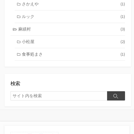
さかえや
(1)
ルック
(1)
麻績村
(3)
小松屋
(2)
食事処まさ
(1)
検索
検
検
索
索