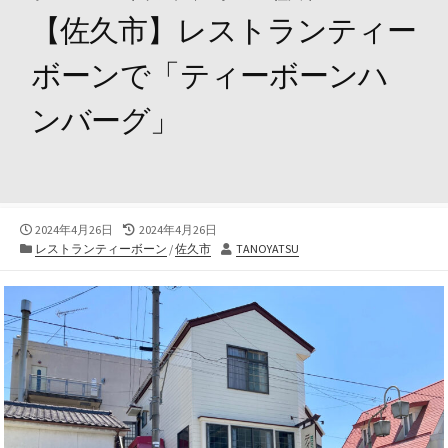
【佐久市】レストランティー
ボーンで「ティーボーンハ
ンバーグ」
公
最
2024年4月26日
2024年4月26日
開
カ
終
投
レストランティーボーン
/
佐久市
TANOYATSU
日
テ
更
稿
ゴ
新
者
リ
日
ー