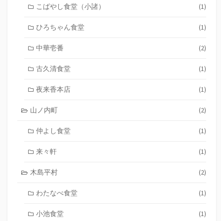
こばやし食堂（小諸）
(1)
ひろちゃん食堂
(1)
中華壱番
(2)
古久清食堂
(1)
夜来香本店
(1)
山ノ内町
(2)
仲よし食堂
(1)
来々軒
(1)
木島平村
(2)
わたなべ食堂
(1)
小池食堂
(1)