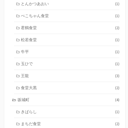
とんかつあおい
(1)
ぺこちゃん食堂
(1)
君鶴食堂
(2)
松若食堂
(1)
牛平
(1)
玉ひで
(1)
王龍
(3)
食堂大黒
(2)
坂城町
(4)
きばらし
(1)
まちだ食堂
(2)