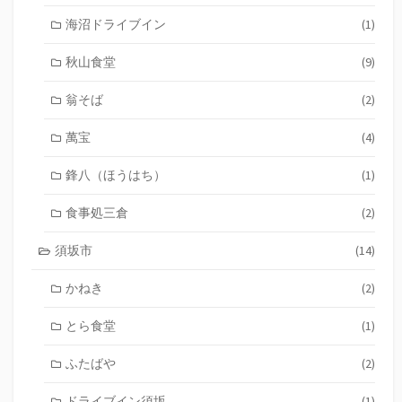
海沼ドライブイン
(1)
秋山食堂
(9)
翁そば
(2)
萬宝
(4)
鋒八（ほうはち）
(1)
食事処三倉
(2)
須坂市
(14)
かねき
(2)
とら食堂
(1)
ふたばや
(2)
ドライブイン須坂
(1)