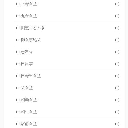
上野食堂
(1)
丸金食堂
(1)
割烹ことぶき
(1)
御食事処栄
(1)
志津香
(1)
日昌亭
(1)
日野出食堂
(1)
栄食堂
(1)
相染食堂
(1)
相生食堂
(1)
駅前食堂
(1)