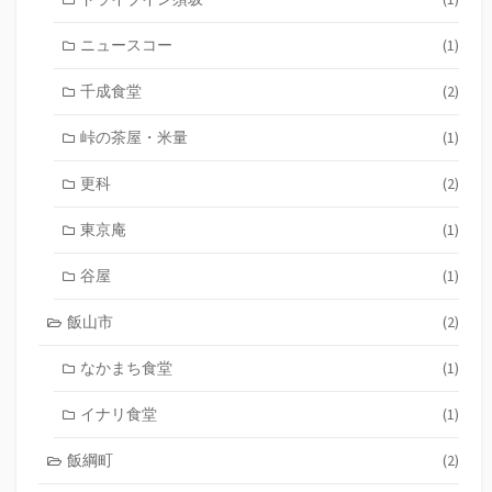
ニュースコー
(1)
千成食堂
(2)
峠の茶屋・米量
(1)
更科
(2)
東京庵
(1)
谷屋
(1)
飯山市
(2)
なかまち食堂
(1)
イナリ食堂
(1)
飯綱町
(2)