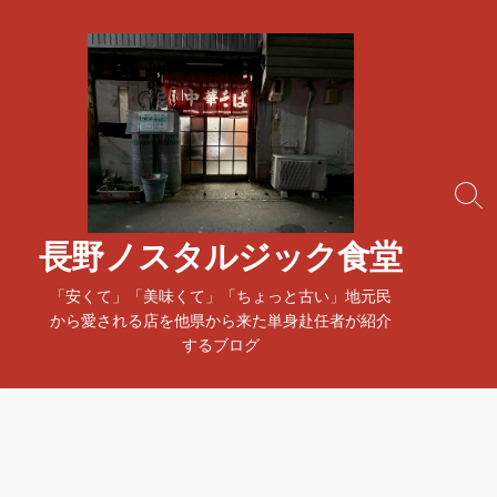
コ
ン
テ
ン
ツ
へ
ス
検
キ
索
ッ
ト
長野ノスタルジック食堂
プ
グ
ル
「安くて」「美味くて」「ちょっと古い」地元民
から愛される店を他県から来た単身赴任者が紹介
するブログ