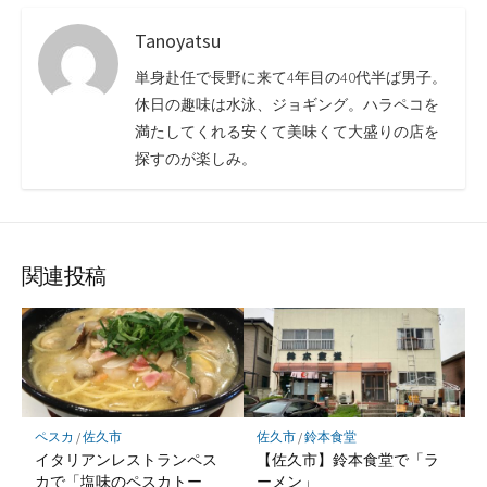
Tanoyatsu
単身赴任で長野に来て4年目の40代半ば男子。
休日の趣味は水泳、ジョギング。ハラペコを
満たしてくれる安くて美味くて大盛りの店を
探すのが楽しみ。
関連投稿
ペスカ
/
佐久市
佐久市
/
鈴本食堂
イタリアンレストランペス
【佐久市】鈴本食堂で「ラ
カで「塩味のペスカトー
ーメン」