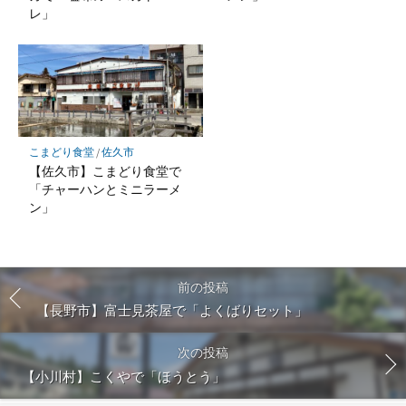
レ」
こまどり食堂
/
佐久市
【佐久市】こまどり食堂で
「チャーハンとミニラーメ
ン」
前の投稿
【長野市】富士見茶屋で「よくばりセット」
次の投稿
【小川村】こくやで「ほうとう」