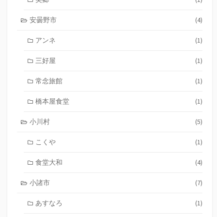
安曇野市
(4)
アンネ
(1)
三好屋
(1)
常念旅館
(1)
橋本屋食堂
(1)
小川村
(5)
こくや
(1)
食堂大和
(4)
小諸市
(7)
あすなろ
(1)