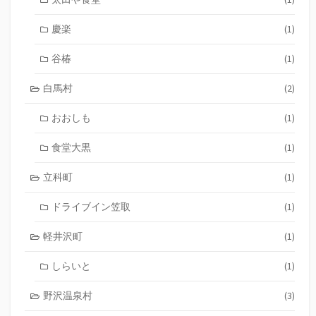
慶楽
(1)
谷椿
(1)
白馬村
(2)
おおしも
(1)
食堂大黒
(1)
立科町
(1)
ドライブイン笠取
(1)
軽井沢町
(1)
しらいと
(1)
野沢温泉村
(3)