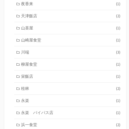
夜香来
(1)
天津飯店
(2)
山喜屋
(1)
山崎屋食堂
(1)
川端
(3)
柳屋食堂
(1)
栄飯店
(1)
桂林
(2)
永楽
(1)
永楽 バイパス店
(1)
浜一食堂
(2)