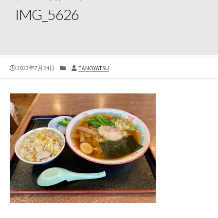
IMG_5626
公
カ
投
2023年7月24日
TANOYATSU
開
テ
稿
日
ゴ
者
リ
ー