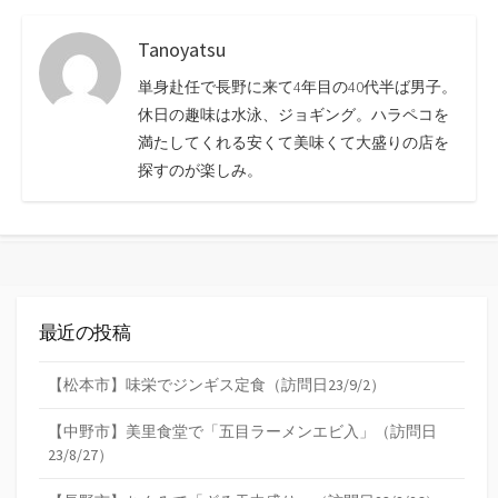
Tanoyatsu
単身赴任で長野に来て4年目の40代半ば男子。
休日の趣味は水泳、ジョギング。ハラペコを
満たしてくれる安くて美味くて大盛りの店を
探すのが楽しみ。
最近の投稿
【松本市】味栄でジンギス定食（訪問日23/9/2）
【中野市】美里食堂で「五目ラーメンエビ入」（訪問日
23/8/27）