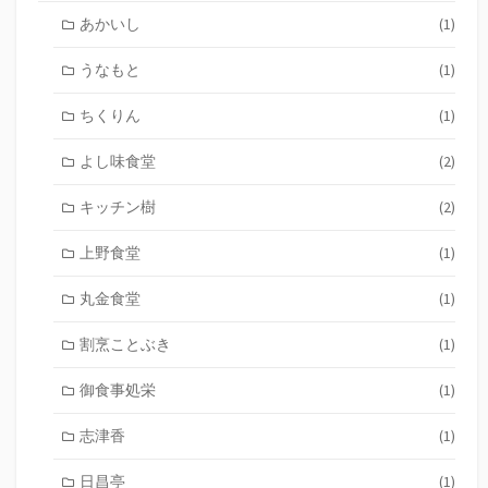
あかいし
(1)
うなもと
(1)
ちくりん
(1)
よし味食堂
(2)
キッチン樹
(2)
上野食堂
(1)
丸金食堂
(1)
割烹ことぶき
(1)
御食事処栄
(1)
志津香
(1)
日昌亭
(1)