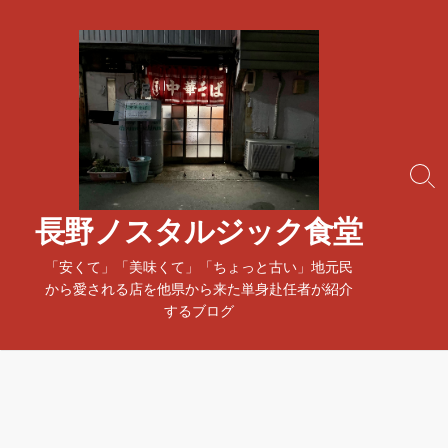
コ
ン
テ
ン
ツ
へ
ス
検
キ
索
ッ
ト
長野ノスタルジック食堂
プ
グ
ル
「安くて」「美味くて」「ちょっと古い」地元民
から愛される店を他県から来た単身赴任者が紹介
するブログ