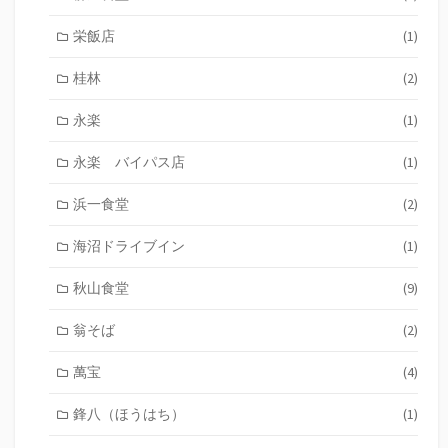
栄飯店
(1)
桂林
(2)
永楽
(1)
永楽 バイパス店
(1)
浜一食堂
(2)
海沼ドライブイン
(1)
秋山食堂
(9)
翁そば
(2)
萬宝
(4)
鋒八（ほうはち）
(1)