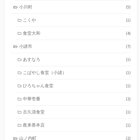
小川村
(5)
こくや
(1)
食堂大和
(4)
小諸市
(7)
あすなろ
(1)
こばやし食堂（小諸）
(1)
ひろちゃん食堂
(1)
中華壱番
(2)
古久清食堂
(1)
夜来香本店
(1)
山ノ内町
(2)