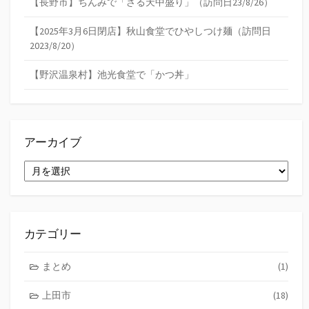
【長野市】ちんみで「ざる天中盛り」（訪問日23/8/26）
【2025年3月6日閉店】秋山食堂でひやしつけ麺（訪問日
2023/8/20）
【野沢温泉村】池光食堂で「かつ丼」
アーカイブ
ア
ー
カ
イ
ブ
カテゴリー
まとめ
(1)
上田市
(18)