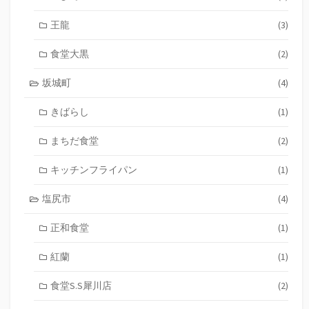
王龍
(3)
食堂大黒
(2)
坂城町
(4)
きばらし
(1)
まちだ食堂
(2)
キッチンフライパン
(1)
塩尻市
(4)
正和食堂
(1)
紅蘭
(1)
食堂S.S犀川店
(2)