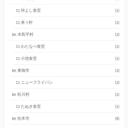
仲よし食堂
(1)
来々軒
(1)
木島平村
(2)
わたなべ食堂
(1)
小池食堂
(1)
東御市
(2)
ニューフライパン
(2)
松川村
(1)
たぬき食堂
(1)
松本市
(8)