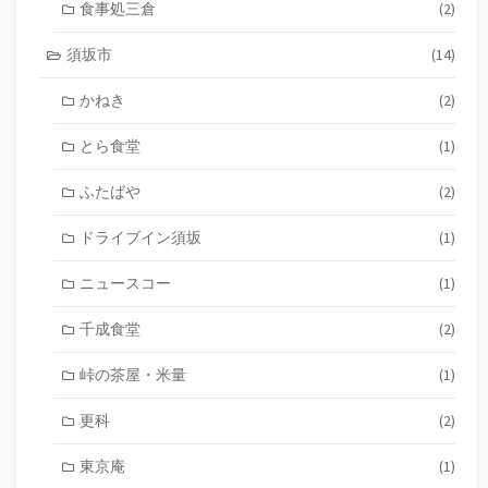
食事処三倉
(2)
須坂市
(14)
かねき
(2)
とら食堂
(1)
ふたばや
(2)
ドライブイン須坂
(1)
ニュースコー
(1)
千成食堂
(2)
峠の茶屋・米量
(1)
更科
(2)
東京庵
(1)