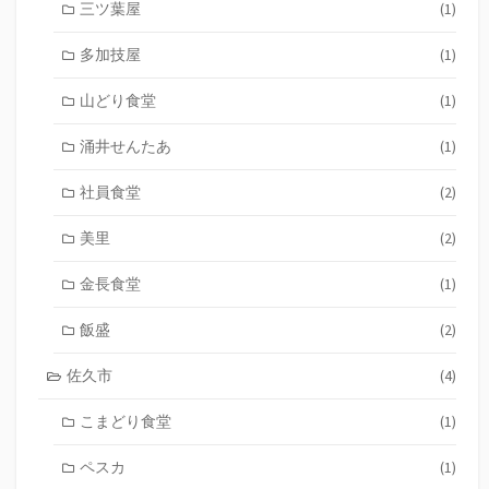
三ツ葉屋
(1)
多加技屋
(1)
山どり食堂
(1)
涌井せんたあ
(1)
社員食堂
(2)
美里
(2)
金長食堂
(1)
飯盛
(2)
佐久市
(4)
こまどり食堂
(1)
ペスカ
(1)