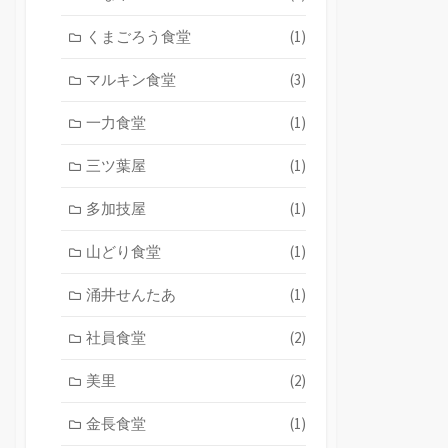
くまごろう食堂
(1)
マルキン食堂
(3)
一力食堂
(1)
三ツ葉屋
(1)
多加技屋
(1)
山どり食堂
(1)
涌井せんたあ
(1)
社員食堂
(2)
美里
(2)
金長食堂
(1)