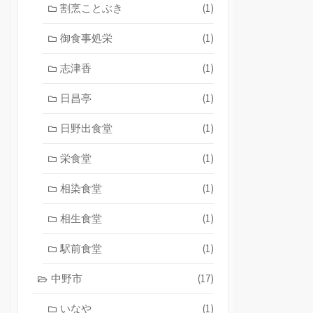
割烹ことぶき
(1)
御食事処栄
(1)
志津香
(1)
日昌亭
(1)
日野出食堂
(1)
栄食堂
(1)
相染食堂
(1)
相生食堂
(1)
駅前食堂
(1)
中野市
(17)
いなや
(1)