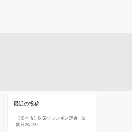
最近の投稿
【松本市】味栄でジンギス定食（訪
問日23/9/2）