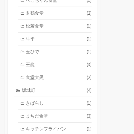
ぺこちゃん食堂
(1)
君鶴食堂
(2)
松若食堂
(1)
牛平
(1)
玉ひで
(1)
王龍
(3)
食堂大黒
(2)
坂城町
(4)
きばらし
(1)
まちだ食堂
(2)
キッチンフライパン
(1)