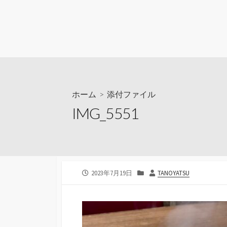
ホーム
> 添付ファイル
IMG_5551
公
カ
投
2023年7月19日
TANOYATSU
開
テ
稿
日
ゴ
者
リ
ー