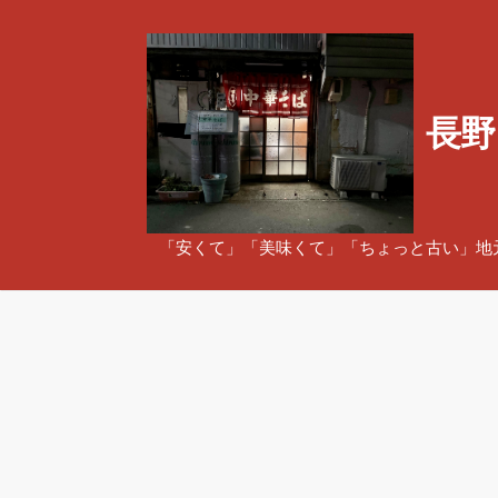
コ
ン
テ
ン
長野
ツ
へ
ス
キ
ッ
「安くて」「美味くて」「ちょっと古い」地
プ