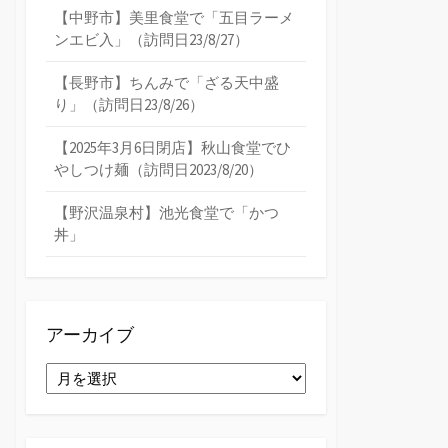
【中野市】美里食堂で「五目ラーメ
ンエビ入」（訪問日23/8/27）
【長野市】ちんみで「ざる天中盛
り」（訪問日23/8/26）
【2025年3月6日閉店】秋山食堂でひ
やしつけ麺（訪問日2023/8/20）
【野沢温泉村】池光食堂で「かつ
丼」
アーカイブ
ア
ー
カ
イ