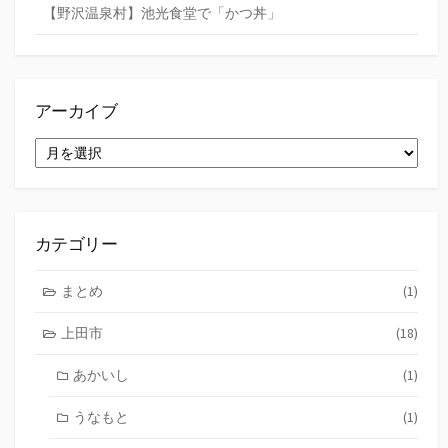
【野沢温泉村】池光食堂で「かつ丼」
アーカイブ
ア
ー
カ
イ
ブ
カテゴリー
まとめ
(1)
上田市
(18)
あかいし
(1)
うなもと
(1)