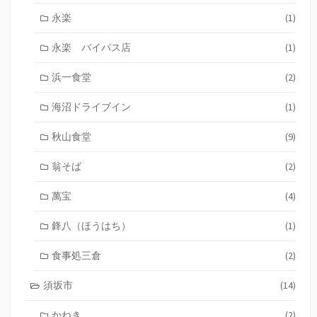
永楽
(1)
永楽 バイパス店
(1)
浜一食堂
(2)
海沼ドライブイン
(1)
秋山食堂
(9)
翁そば
(2)
萬宝
(4)
鋒八（ほうはち）
(1)
食事処三倉
(2)
須坂市
(14)
かねき
(2)