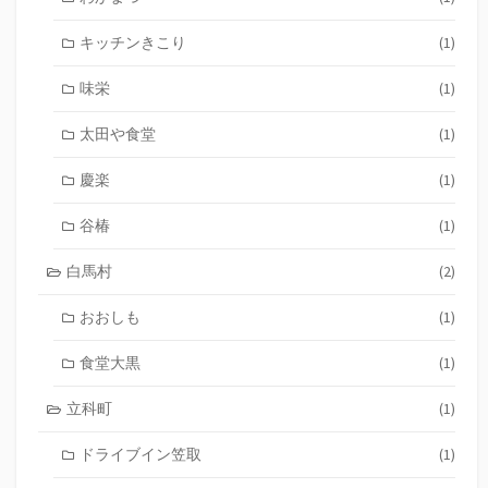
キッチンきこり
(1)
味栄
(1)
太田や食堂
(1)
慶楽
(1)
谷椿
(1)
白馬村
(2)
おおしも
(1)
食堂大黒
(1)
立科町
(1)
ドライブイン笠取
(1)