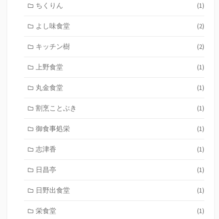
ちくりん
(1)
よし味食堂
(2)
キッチン樹
(2)
上野食堂
(1)
丸金食堂
(1)
割烹ことぶき
(1)
御食事処栄
(1)
志津香
(1)
日昌亭
(1)
日野出食堂
(1)
栄食堂
(1)