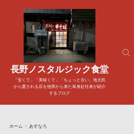
コ
ン
テ
ン
ツ
へ
ス
検
キ
索
ッ
ト
長野ノスタルジック食堂
プ
グ
ル
「安くて」「美味くて」「ちょっと古い」地元民
から愛される店を他県から来た単身赴任者が紹介
するブログ
ホーム
>
あすなろ