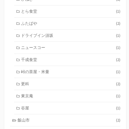
とら食堂
(1)
ふたばや
(2)
ドライブイン須坂
(1)
ニュースコー
(1)
千成食堂
(2)
峠の茶屋・米量
(1)
更科
(2)
東京庵
(1)
谷屋
(1)
飯山市
(2)