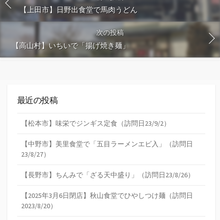
【上田市】日野出食堂で馬肉うどん
次の投稿
【高山村】いちいで「揚げ焼き麺」
最近の投稿
【松本市】味栄でジンギス定食（訪問日23/9/2）
【中野市】美里食堂で「五目ラーメンエビ入」（訪問日
23/8/27）
【長野市】ちんみで「ざる天中盛り」（訪問日23/8/26）
【2025年3月6日閉店】秋山食堂でひやしつけ麺（訪問日
2023/8/20）