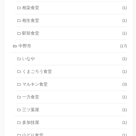
相染食堂
(1)
相生食堂
(1)
駅前食堂
(1)
中野市
(17)
いなや
(1)
くまごろう食堂
(1)
マルキン食堂
(3)
一力食堂
(1)
三ツ葉屋
(1)
多加技屋
(1)
山どり食堂
(1)