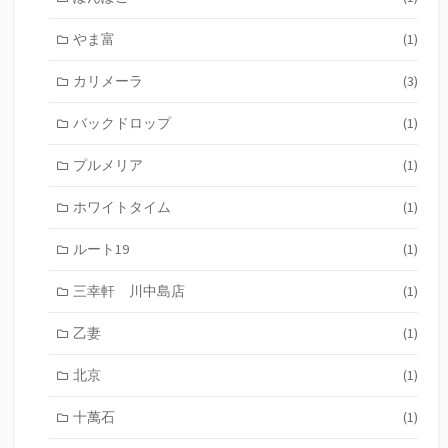
やま富
(1)
カリメーラ
(3)
バックドロップ
(1)
プルメリア
(1)
ホワイトタイム
(1)
ルート19
(1)
三幸軒 川中島店
(1)
乙妻
(1)
北京
(1)
十萬石
(1)