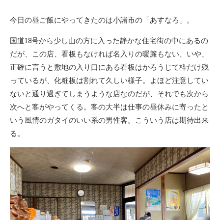
今日の昼ご飯にやってきたのは小諸市の「あすなろ」。
国道18号から少し山の方に入った静かな住宅街の中にあるの
だが、この店、看板もなければ名入りの暖簾もない、いや、
正確に言うと敷地の入り口にある看板はかろうじて枠だけ残
っているが、化粧板は割れて久しい様子。よほど注意してい
ないと通り過ぎてしまうような店なのだが、それでも次から
次へと客がやってくる。客の大半は仕事の昼休みに寄ったと
いう風情のガタイのいい系の男性客。こういう店は期待出来
る。