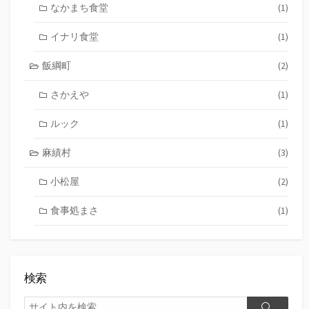
なかまち食堂
(1)
イナリ食堂
(1)
飯綱町
(2)
さかえや
(1)
ルック
(1)
麻績村
(3)
小松屋
(2)
食事処まさ
(1)
検索
検