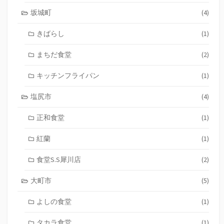
坂城町
(4)
きばらし
(1)
まちだ食堂
(2)
キッチンフライパン
(1)
塩尻市
(4)
正和食堂
(1)
紅蘭
(1)
食堂S.S犀川店
(2)
大町市
(5)
よしの食堂
(1)
タカラ食堂
(1)