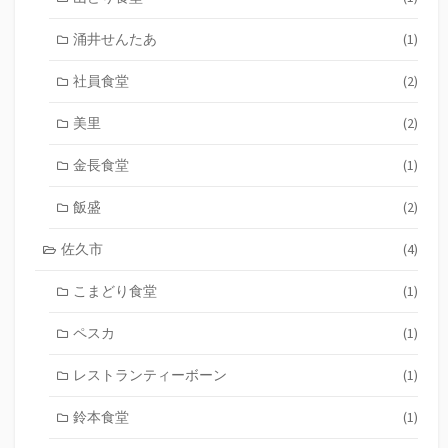
涌井せんたあ
(1)
社員食堂
(2)
美里
(2)
金長食堂
(1)
飯盛
(2)
佐久市
(4)
こまどり食堂
(1)
ペスカ
(1)
レストランティーボーン
(1)
鈴本食堂
(1)