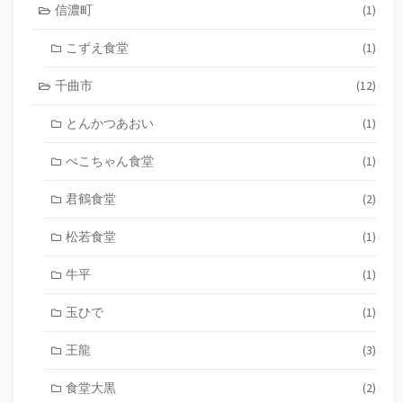
信濃町
(1)
こずえ食堂
(1)
千曲市
(12)
とんかつあおい
(1)
ぺこちゃん食堂
(1)
君鶴食堂
(2)
松若食堂
(1)
牛平
(1)
玉ひで
(1)
王龍
(3)
食堂大黒
(2)