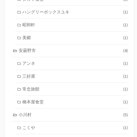
ハングリーボックスユキ
(1)
昭和軒
(1)
美郷
(1)
安曇野市
(4)
アンネ
(1)
三好屋
(1)
常念旅館
(1)
橋本屋食堂
(1)
小川村
(5)
こくや
(1)