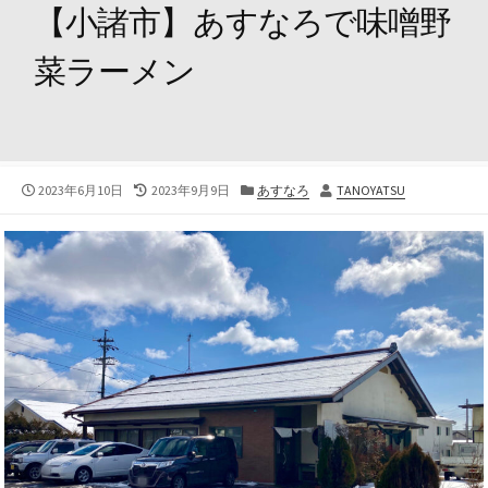
【小諸市】あすなろで味噌野
菜ラーメン
公
最
カ
投
2023年6月10日
2023年9月9日
あすなろ
TANOYATSU
開
終
テ
稿
日
更
ゴ
者
新
リ
日
ー