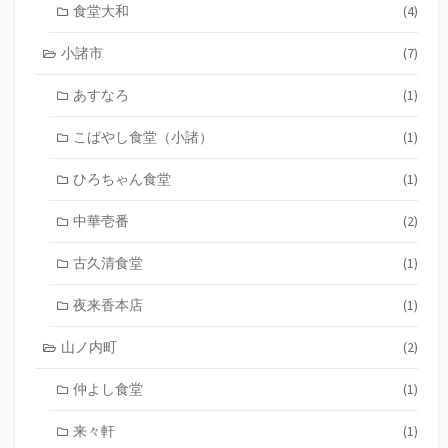
食堂大和
(4)
小諸市
(7)
あすなろ
(1)
こばやし食堂（小諸）
(1)
ひろちゃん食堂
(1)
中華壱番
(2)
古久清食堂
(1)
夜来香本店
(1)
山ノ内町
(2)
仲よし食堂
(1)
来々軒
(1)