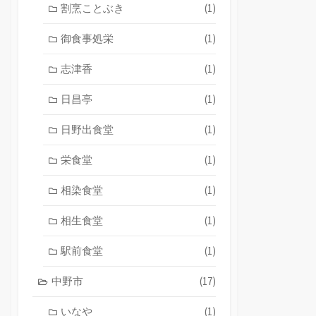
割烹ことぶき
(1)
御食事処栄
(1)
志津香
(1)
日昌亭
(1)
日野出食堂
(1)
栄食堂
(1)
相染食堂
(1)
相生食堂
(1)
駅前食堂
(1)
中野市
(17)
いなや
(1)