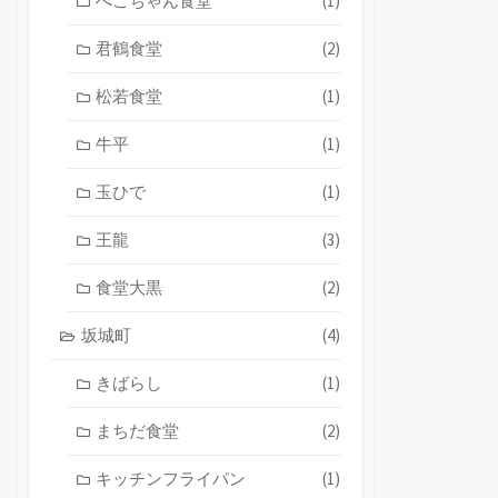
ぺこちゃん食堂
(1)
君鶴食堂
(2)
松若食堂
(1)
牛平
(1)
玉ひで
(1)
王龍
(3)
食堂大黒
(2)
坂城町
(4)
きばらし
(1)
まちだ食堂
(2)
キッチンフライパン
(1)