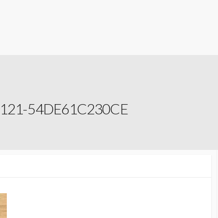
B121-54DE61C230CE