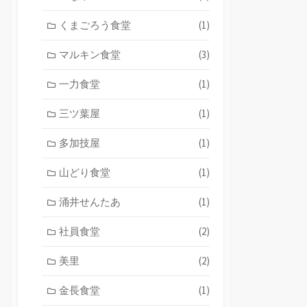
くまごろう食堂
(1)
マルキン食堂
(3)
一力食堂
(1)
三ツ葉屋
(1)
多加技屋
(1)
山どり食堂
(1)
涌井せんたあ
(1)
社員食堂
(2)
美里
(2)
金長食堂
(1)