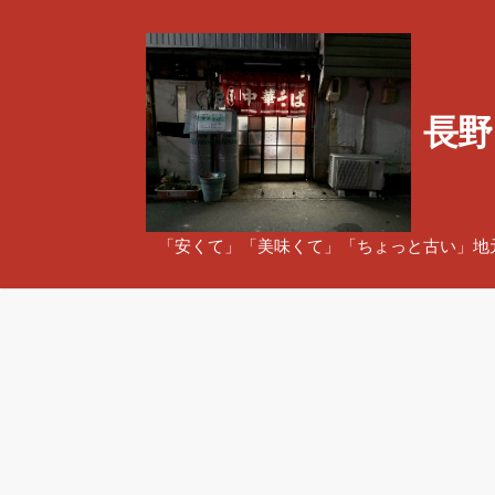
コ
ン
テ
ン
長野
ツ
へ
ス
キ
ッ
「安くて」「美味くて」「ちょっと古い」地
プ