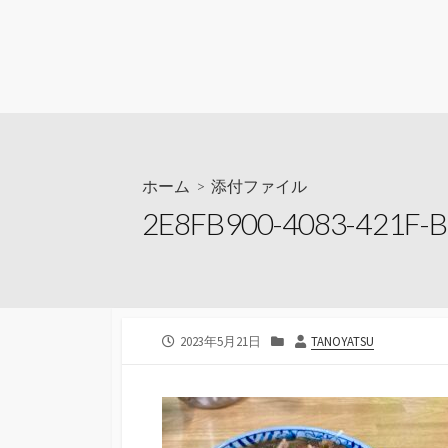
ホーム
> 添付ファイル
2E8FB900-4083-421F-
公
カ
投
2023年5月21日
TANOYATSU
開
テ
稿
日
ゴ
者
リ
ー