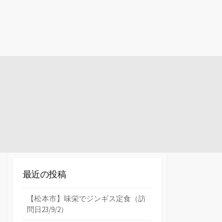
最近の投稿
【松本市】味栄でジンギス定食（訪
問日23/9/2）