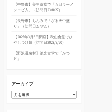
【中野市】美里食堂で「五目ラーメ
ンエビ入」（訪問日23/8/27）
【長野市】ちんみで「ざる天中盛
り」（訪問日23/8/26）
【2025年3月6日閉店】秋山食堂でひ
やしつけ麺（訪問日2023/8/20）
【野沢温泉村】池光食堂で「かつ
丼」
アーカイブ
ア
ー
カ
イ