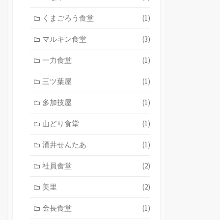
くまごろう食堂
(1)
マルキン食堂
(3)
一力食堂
(1)
三ツ葉屋
(1)
多加技屋
(1)
山どり食堂
(1)
涌井せんたあ
(1)
社員食堂
(2)
美里
(2)
金長食堂
(1)