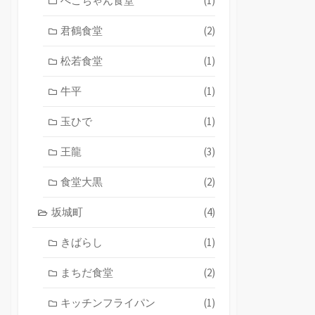
ぺこちゃん食堂
(1)
君鶴食堂
(2)
松若食堂
(1)
牛平
(1)
玉ひで
(1)
王龍
(3)
食堂大黒
(2)
坂城町
(4)
きばらし
(1)
まちだ食堂
(2)
キッチンフライパン
(1)