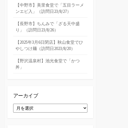
【中野市】美里食堂で「五目ラーメ
ンエビ入」（訪問日23/8/27）
【長野市】ちんみで「ざる天中盛
り」（訪問日23/8/26）
【2025年3月6日閉店】秋山食堂でひ
やしつけ麺（訪問日2023/8/20）
【野沢温泉村】池光食堂で「かつ
丼」
アーカイブ
ア
ー
カ
イ