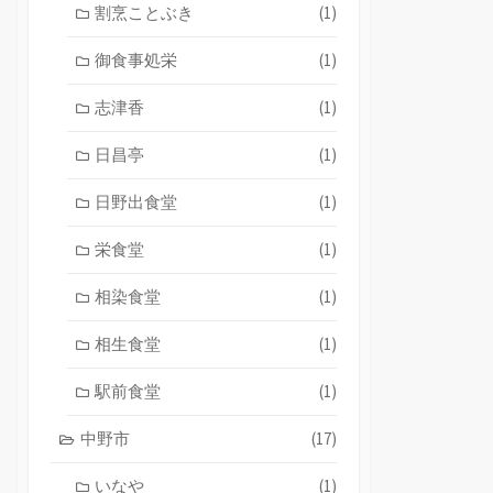
割烹ことぶき
(1)
御食事処栄
(1)
志津香
(1)
日昌亭
(1)
日野出食堂
(1)
栄食堂
(1)
相染食堂
(1)
相生食堂
(1)
駅前食堂
(1)
中野市
(17)
いなや
(1)