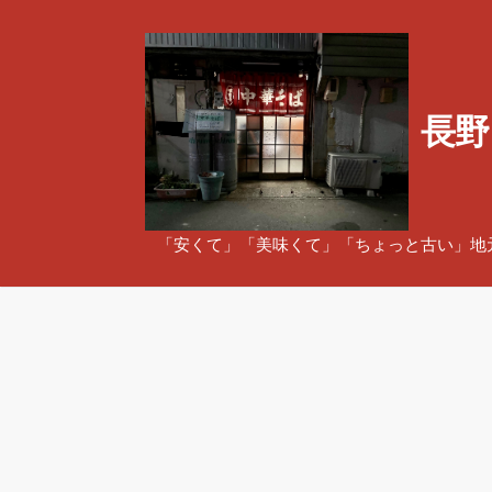
コ
ン
テ
ン
長野
ツ
へ
ス
キ
ッ
「安くて」「美味くて」「ちょっと古い」地
プ