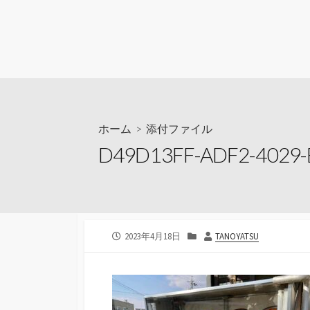
ホーム
> 添付ファイル
D49D13FF-ADF2-4029-
公
カ
投
2023年4月18日
TANOYATSU
開
テ
稿
日
ゴ
者
リ
ー