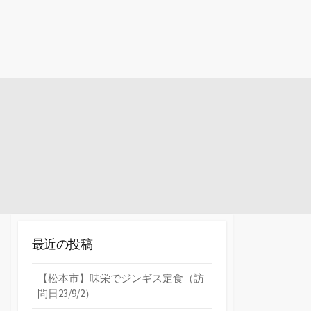
最近の投稿
【松本市】味栄でジンギス定食（訪
問日23/9/2）