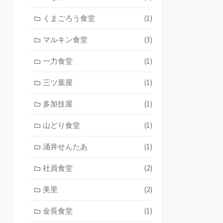
くまごろう食堂
(1)
マルキン食堂
(3)
一力食堂
(1)
三ツ葉屋
(1)
多加技屋
(1)
山どり食堂
(1)
涌井せんたあ
(1)
社員食堂
(2)
美里
(2)
金長食堂
(1)