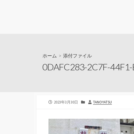
ホーム
> 添付ファイル
0DAFC283-2C7F-44F1-
公
カ
投
2023年3月30日
TANOYATSU
開
テ
稿
日
ゴ
者
リ
ー