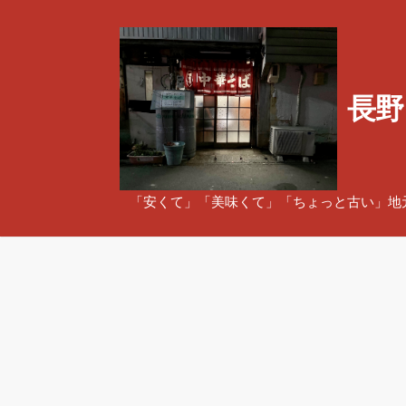
コ
ン
テ
ン
長野
ツ
へ
ス
キ
ッ
「安くて」「美味くて」「ちょっと古い」地
プ