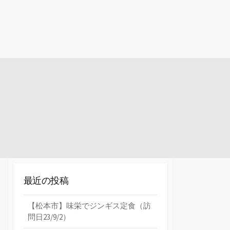
最近の投稿
【松本市】味栄でジンギス定食（訪
問日23/9/2）