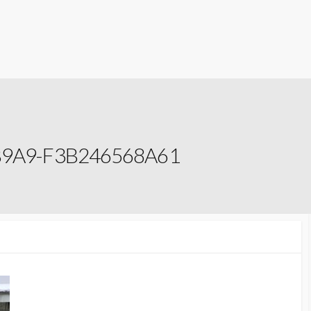
B9A9-F3B246568A61