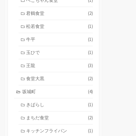
ぺこちゃん食堂
(1)
君鶴食堂
(2)
松若食堂
(1)
牛平
(1)
玉ひで
(1)
王龍
(3)
食堂大黒
(2)
坂城町
(4)
きばらし
(1)
まちだ食堂
(2)
キッチンフライパン
(1)