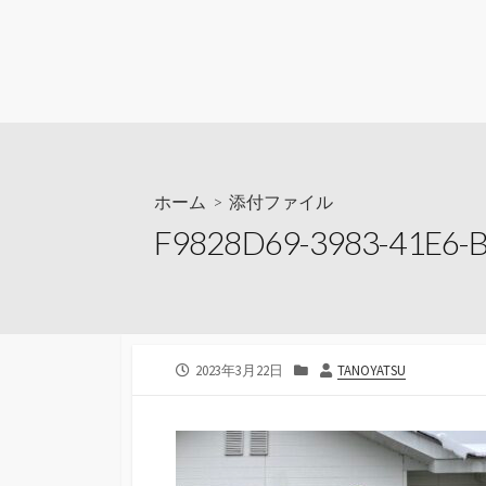
ホーム
> 添付ファイル
F9828D69-3983-41E6-
公
カ
投
2023年3月22日
TANOYATSU
開
テ
稿
日
ゴ
者
リ
ー