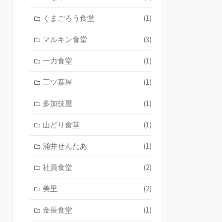
くまごろう食堂
(1)
マルキン食堂
(3)
一力食堂
(1)
三ツ葉屋
(1)
多加技屋
(1)
山どり食堂
(1)
涌井せんたあ
(1)
社員食堂
(2)
美里
(2)
金長食堂
(1)