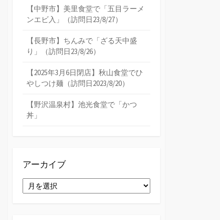
【中野市】美里食堂で「五目ラーメ
ンエビ入」（訪問日23/8/27）
【長野市】ちんみで「ざる天中盛
り」（訪問日23/8/26）
【2025年3月6日閉店】秋山食堂でひ
やしつけ麺（訪問日2023/8/20）
【野沢温泉村】池光食堂で「かつ
丼」
アーカイブ
ア
ー
カ
イ