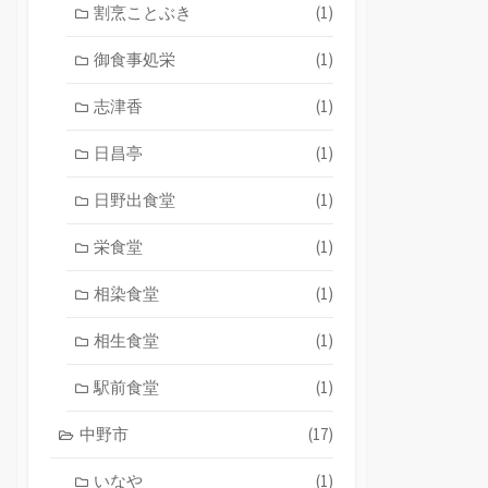
割烹ことぶき
(1)
御食事処栄
(1)
志津香
(1)
日昌亭
(1)
日野出食堂
(1)
栄食堂
(1)
相染食堂
(1)
相生食堂
(1)
駅前食堂
(1)
中野市
(17)
いなや
(1)