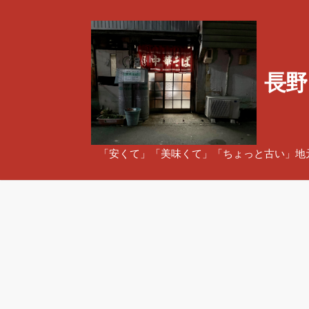
コ
ン
テ
ン
長野
ツ
へ
ス
キ
ッ
「安くて」「美味くて」「ちょっと古い」地
プ