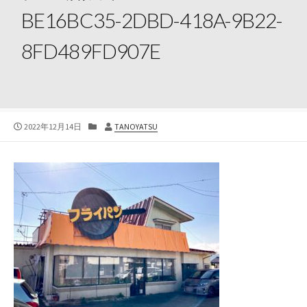
BE16BC35-2DBD-418A-9B22-
8FD489FD907E
公
カ
投
2022年12月14日
TANOYATSU
開
テ
稿
日
ゴ
者
リ
ー