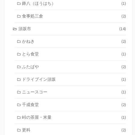
鋒八（ほうはち）
(1)
食事処三倉
(2)
須坂市
(14)
かねき
(2)
とら食堂
(1)
ふたばや
(2)
ドライブイン須坂
(1)
ニュースコー
(1)
千成食堂
(2)
峠の茶屋・米量
(1)
更科
(2)