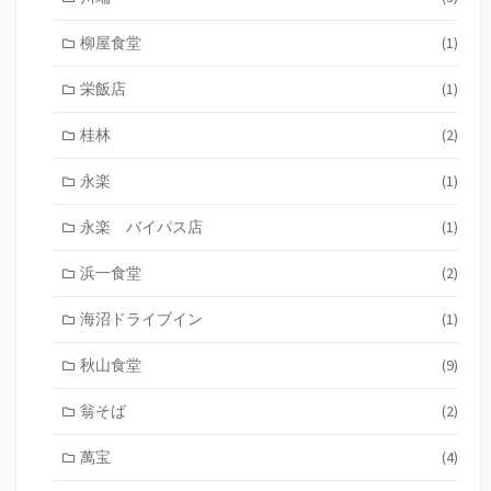
柳屋食堂
(1)
栄飯店
(1)
桂林
(2)
永楽
(1)
永楽 バイパス店
(1)
浜一食堂
(2)
海沼ドライブイン
(1)
秋山食堂
(9)
翁そば
(2)
萬宝
(4)