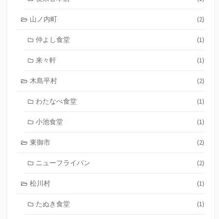
山ノ内町
(2)
仲よし食堂
(1)
来々軒
(1)
木島平村
(2)
わたなべ食堂
(1)
小池食堂
(1)
東御市
(2)
ニューフライパン
(2)
松川村
(1)
たぬき食堂
(1)