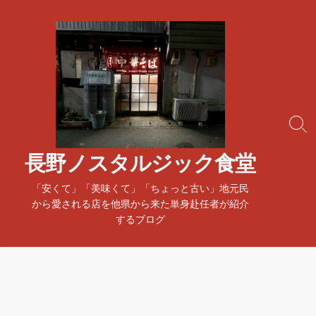
コ
ン
テ
ン
ツ
へ
ス
検
キ
索
ッ
ト
長野ノスタルジック食堂
プ
グ
ル
「安くて」「美味くて」「ちょっと古い」地元民
から愛される店を他県から来た単身赴任者が紹介
するブログ