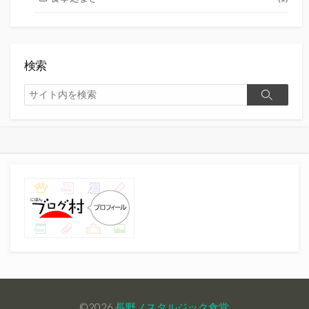
検索
検
検
索
索
©2026
長野ノスタルジック食堂