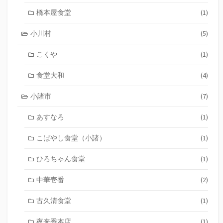
橋本屋食堂
(1)
小川村
(5)
こくや
(1)
食堂大和
(4)
小諸市
(7)
あすなろ
(1)
こばやし食堂（小諸）
(1)
ひろちゃん食堂
(1)
中華壱番
(2)
古久清食堂
(1)
夜来香本店
(1)