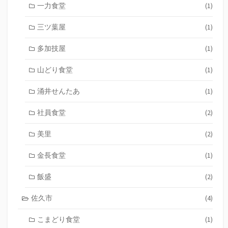
一力食堂
(1)
三ツ葉屋
(1)
多加技屋
(1)
山どり食堂
(1)
涌井せんたあ
(1)
社員食堂
(2)
美里
(2)
金長食堂
(1)
飯盛
(2)
佐久市
(4)
こまどり食堂
(1)