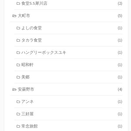
食堂S.S犀川店
(2)
大町市
(5)
よしの食堂
(1)
タカラ食堂
(1)
ハングリーボックスユキ
(1)
昭和軒
(1)
美郷
(1)
安曇野市
(4)
アンネ
(1)
三好屋
(1)
常念旅館
(1)