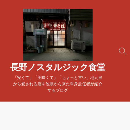
コ
ン
テ
ン
ツ
へ
ス
検
キ
索
ッ
ト
長野ノスタルジック食堂
プ
グ
ル
「安くて」「美味くて」「ちょっと古い」地元民
から愛される店を他県から来た単身赴任者が紹介
するブログ