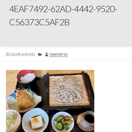
4EAF7492-62AD-4442-9520-
C56373C5AF2B
公
カ
投
2022年10月29日
TANOYATSU
開
テ
稿
日
ゴ
者
リ
ー