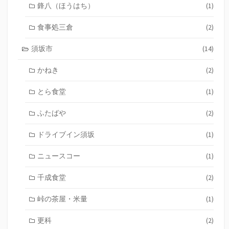
鋒八（ほうはち）
(1)
食事処三倉
(2)
須坂市
(14)
かねき
(2)
とら食堂
(1)
ふたばや
(2)
ドライブイン須坂
(1)
ニュースコー
(1)
千成食堂
(2)
峠の茶屋・米量
(1)
更科
(2)