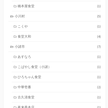
橋本屋食堂
(1)
小川村
(5)
こくや
(1)
食堂大和
(4)
小諸市
(7)
あすなろ
(1)
こばやし食堂（小諸）
(1)
ひろちゃん食堂
(1)
中華壱番
(2)
古久清食堂
(1)
夜来香本店
(1)