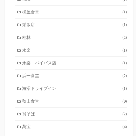
柳屋食堂
(1)
栄飯店
(1)
桂林
(2)
永楽
(1)
永楽 バイパス店
(1)
浜一食堂
(2)
海沼ドライブイン
(1)
秋山食堂
(9)
翁そば
(2)
萬宝
(4)