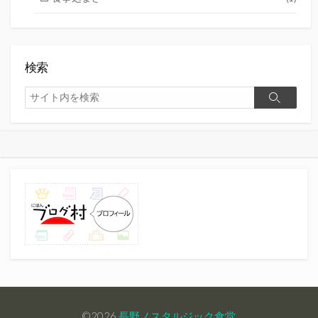
検索
検
検
索
索
©2026
長野ノスタルジック食堂