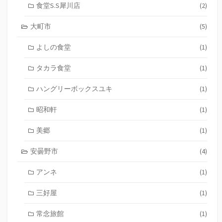
食堂S.S犀川店
(2)
大町市
(5)
よしの食堂
(1)
タカラ食堂
(1)
ハングリーボックスユキ
(1)
昭和軒
(1)
美郷
(1)
安曇野市
(4)
アンネ
(1)
三好屋
(1)
常念旅館
(1)