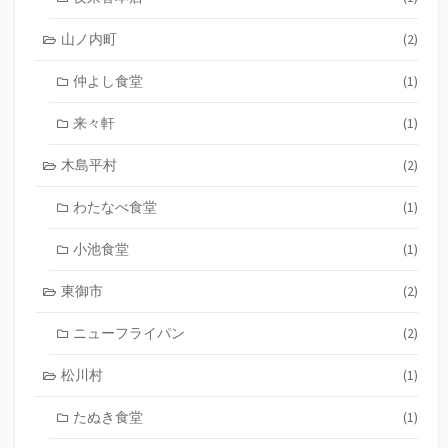
山ノ内町
(2)
仲よし食堂
(1)
来々軒
(1)
木島平村
(2)
わたなべ食堂
(1)
小池食堂
(1)
東御市
(2)
ニューフライパン
(2)
松川村
(1)
たぬき食堂
(1)