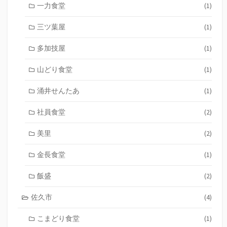
一力食堂
(1)
三ツ葉屋
(1)
多加技屋
(1)
山どり食堂
(1)
涌井せんたあ
(1)
社員食堂
(2)
美里
(2)
金長食堂
(1)
飯盛
(2)
佐久市
(4)
こまどり食堂
(1)