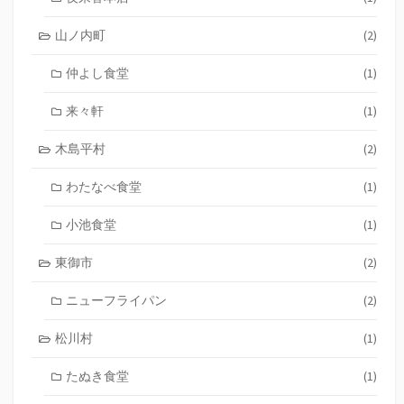
山ノ内町
(2)
仲よし食堂
(1)
来々軒
(1)
木島平村
(2)
わたなべ食堂
(1)
小池食堂
(1)
東御市
(2)
ニューフライパン
(2)
松川村
(1)
たぬき食堂
(1)