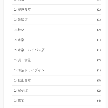
柳屋食堂
(1)
栄飯店
(1)
桂林
(2)
永楽
(1)
永楽 バイパス店
(1)
浜一食堂
(2)
海沼ドライブイン
(1)
秋山食堂
(9)
翁そば
(2)
萬宝
(4)