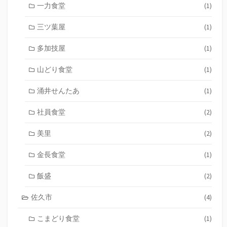
一力食堂
(1)
三ツ葉屋
(1)
多加技屋
(1)
山どり食堂
(1)
涌井せんたあ
(1)
社員食堂
(2)
美里
(2)
金長食堂
(1)
飯盛
(2)
佐久市
(4)
こまどり食堂
(1)