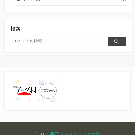
検索
検
検
索
索
©2026
長野ノスタルジック食堂