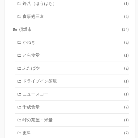
鋒八（ほうはち）
(1)
食事処三倉
(2)
須坂市
(14)
かねき
(2)
とら食堂
(1)
ふたばや
(2)
ドライブイン須坂
(1)
ニュースコー
(1)
千成食堂
(2)
峠の茶屋・米量
(1)
更科
(2)