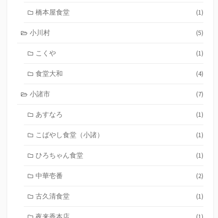
橋本屋食堂
(1)
小川村
(5)
こくや
(1)
食堂大和
(4)
小諸市
(7)
あすなろ
(1)
こばやし食堂（小諸）
(1)
ひろちゃん食堂
(1)
中華壱番
(2)
古久清食堂
(1)
夜来香本店
(1)