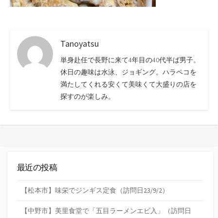
Tanoyatsu
単身赴任で長野に来て4年目の40代半ば男子。
休日の趣味は水泳、ジョギング。ハラペコを
満たしてくれる安くて美味くて大盛りの店を
探すのが楽しみ。
最近の投稿
【松本市】味栄でジンギス定食（訪問日23/9/2）
【中野市】美里食堂で「五目ラーメンエビ入」（訪問日