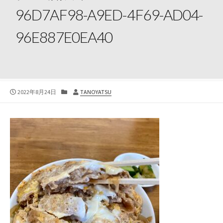
96D7AF98-A9ED-4F69-AD04-
96E887E0EA40
公
カ
投
2022年8月24日
TANOYATSU
開
テ
稿
日
ゴ
者
リ
ー