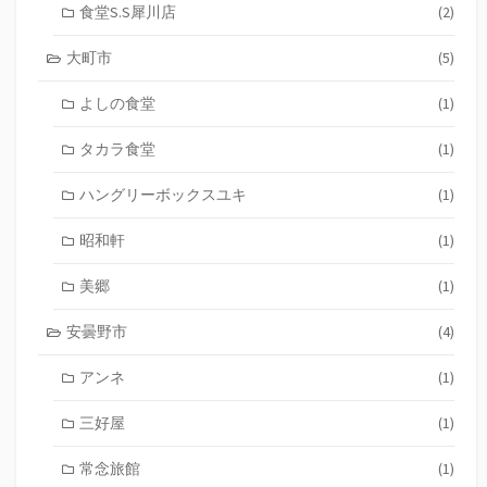
食堂S.S犀川店
(2)
大町市
(5)
よしの食堂
(1)
タカラ食堂
(1)
ハングリーボックスユキ
(1)
昭和軒
(1)
美郷
(1)
安曇野市
(4)
アンネ
(1)
三好屋
(1)
常念旅館
(1)