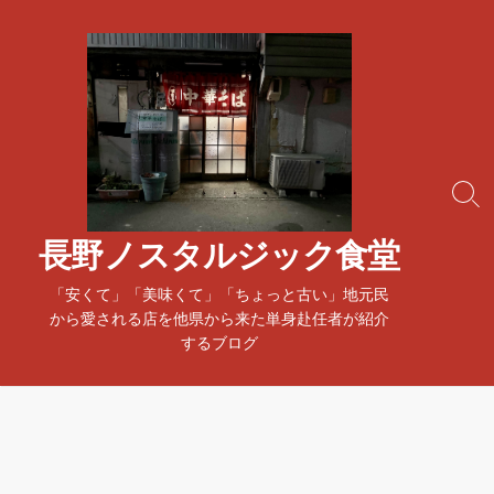
コ
ン
テ
ン
ツ
へ
ス
検
キ
索
ッ
ト
長野ノスタルジック食堂
プ
グ
ル
「安くて」「美味くて」「ちょっと古い」地元民
から愛される店を他県から来た単身赴任者が紹介
するブログ