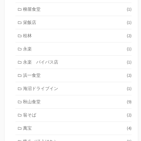
柳屋食堂
(1)
栄飯店
(1)
桂林
(2)
永楽
(1)
永楽 バイパス店
(1)
浜一食堂
(2)
海沼ドライブイン
(1)
秋山食堂
(9)
翁そば
(2)
萬宝
(4)