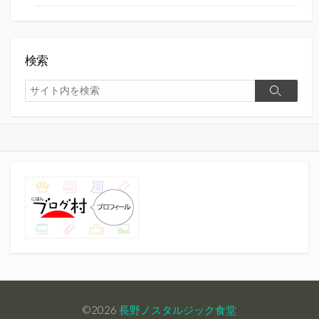
検索
検
検
索
索
©2026
長野ノスタルジック食堂