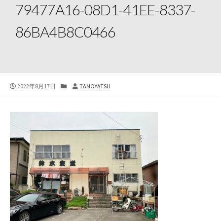
79477A16-08D1-41EE-8337-
86BA4B8C0466
公
カ
投
2022年8月17日
TANOYATSU
開
テ
稿
日
ゴ
者
リ
ー