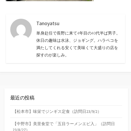
Tanoyatsu
単身赴任で長野に来て4年目の40代半ば男子。
休日の趣味は水泳、ジョギング。ハラペコを
満たしてくれる安くて美味くて大盛りの店を
探すのが楽しみ。
最近の投稿
【松本市】味栄でジンギス定食（訪問日23/9/2）
【中野市】美里食堂で「五目ラーメンエビ入」（訪問日
23/8/27）