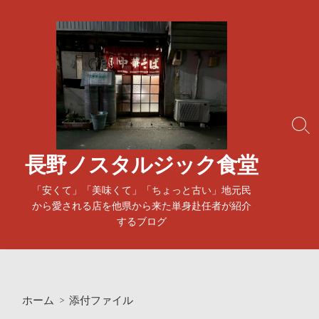
コ
ン
テ
ン
ツ
へ
ス
検
キ
索
ッ
ト
長野ノスタルジック食堂
プ
グ
ル
「安くて」「美味くて」「ちょっと古い」地元民
から愛される店を他県から来た単身赴任者が紹介
するブログ
ホーム
> 添付ファイル