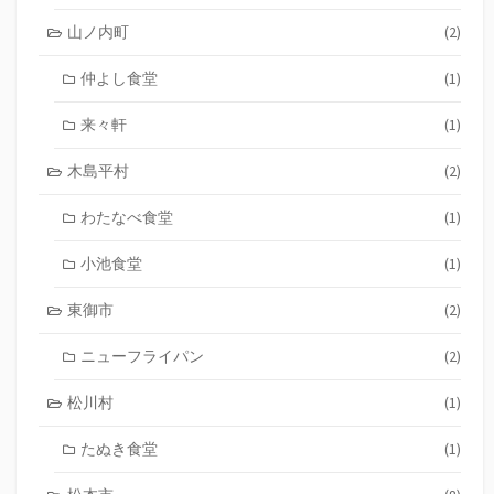
山ノ内町
(2)
仲よし食堂
(1)
来々軒
(1)
木島平村
(2)
わたなべ食堂
(1)
小池食堂
(1)
東御市
(2)
ニューフライパン
(2)
松川村
(1)
たぬき食堂
(1)