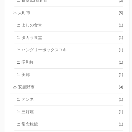
食堂S.S犀川店
(2)
大町市
(5)
よしの食堂
(1)
タカラ食堂
(1)
ハングリーボックスユキ
(1)
昭和軒
(1)
美郷
(1)
安曇野市
(4)
アンネ
(1)
三好屋
(1)
常念旅館
(1)