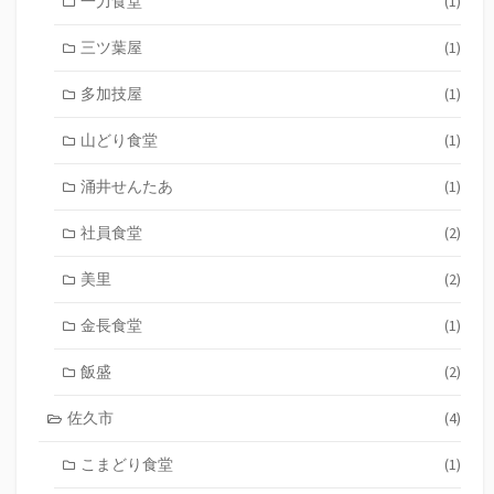
一力食堂
(1)
三ツ葉屋
(1)
多加技屋
(1)
山どり食堂
(1)
涌井せんたあ
(1)
社員食堂
(2)
美里
(2)
金長食堂
(1)
飯盛
(2)
佐久市
(4)
こまどり食堂
(1)