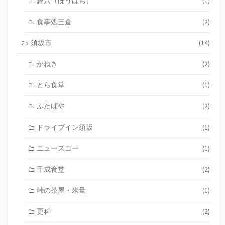
鋒八（ほうはち）
(1)
食事処三倉
(2)
須坂市
(14)
かねき
(2)
とら食堂
(1)
ふたばや
(2)
ドライブイン須坂
(1)
ニュースコー
(1)
千成食堂
(2)
峠の茶屋・米量
(1)
更科
(2)