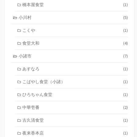
橋本屋食堂
(1)
小川村
(5)
こくや
(1)
食堂大和
(4)
小諸市
(7)
あすなろ
(1)
こばやし食堂（小諸）
(1)
ひろちゃん食堂
(1)
中華壱番
(2)
古久清食堂
(1)
夜来香本店
(1)