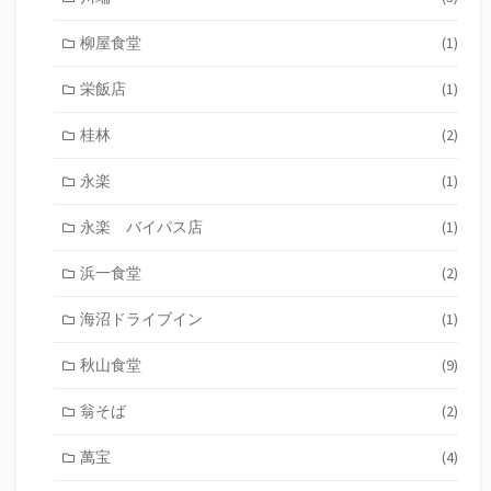
柳屋食堂
(1)
栄飯店
(1)
桂林
(2)
永楽
(1)
永楽 バイパス店
(1)
浜一食堂
(2)
海沼ドライブイン
(1)
秋山食堂
(9)
翁そば
(2)
萬宝
(4)