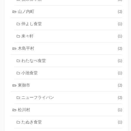
山ノ内町
(2)
仲よし食堂
(1)
来々軒
(1)
木島平村
(2)
わたなべ食堂
(1)
小池食堂
(1)
東御市
(2)
ニューフライパン
(2)
松川村
(1)
たぬき食堂
(1)