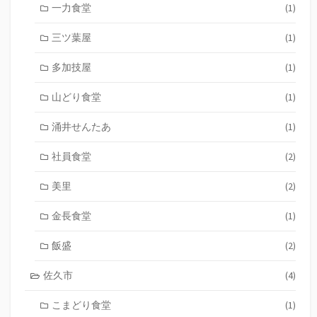
一力食堂
(1)
三ツ葉屋
(1)
多加技屋
(1)
山どり食堂
(1)
涌井せんたあ
(1)
社員食堂
(2)
美里
(2)
金長食堂
(1)
飯盛
(2)
佐久市
(4)
こまどり食堂
(1)