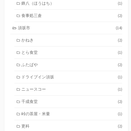
鋒八（ほうはち）
(1)
食事処三倉
(2)
須坂市
(14)
かねき
(2)
とら食堂
(1)
ふたばや
(2)
ドライブイン須坂
(1)
ニュースコー
(1)
千成食堂
(2)
峠の茶屋・米量
(1)
更科
(2)