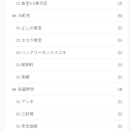
食堂S.S犀川店
(2)
大町市
(5)
よしの食堂
(1)
タカラ食堂
(1)
ハングリーボックスユキ
(1)
昭和軒
(1)
美郷
(1)
安曇野市
(4)
アンネ
(1)
三好屋
(1)
常念旅館
(1)