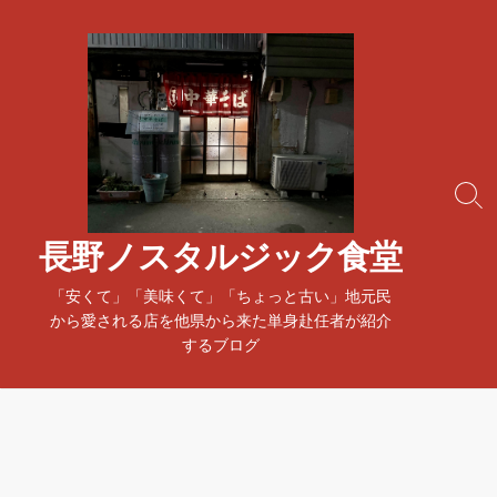
コ
ン
テ
ン
ツ
へ
ス
検
キ
索
ッ
ト
長野ノスタルジック食堂
プ
グ
ル
「安くて」「美味くて」「ちょっと古い」地元民
から愛される店を他県から来た単身赴任者が紹介
するブログ