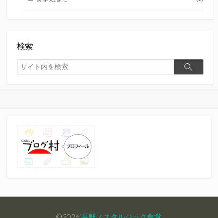
検索
検
検
索
索
©2026
長野ノスタルジック食堂