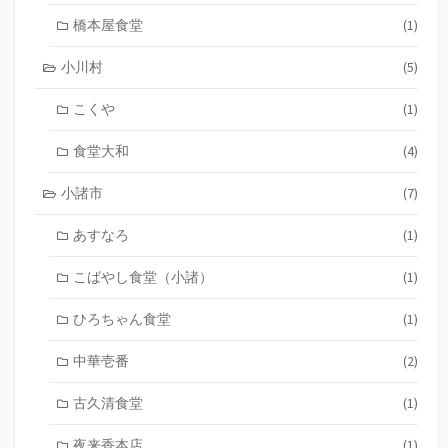
橋本屋食堂
(1)
小川村
(5)
こくや
(1)
食堂大和
(4)
小諸市
(7)
あすなろ
(1)
こばやし食堂（小諸）
(1)
ひろちゃん食堂
(1)
中華壱番
(2)
古久清食堂
(1)
夜来香本店
(1)