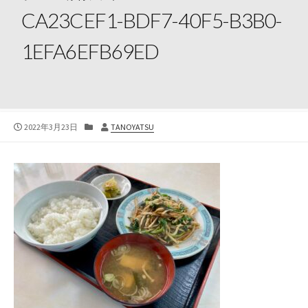
CA23CEF1-BDF7-40F5-B3B0-
1EFA6EFB69ED
公
カ
投
2022年3月23日
TANOYATSU
開
テ
稿
日
ゴ
者
リ
ー