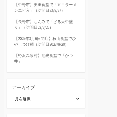
【中野市】美里食堂で「五目ラーメ
ンエビ入」（訪問日23/8/27）
【長野市】ちんみで「ざる天中盛
り」（訪問日23/8/26）
【2025年3月6日閉店】秋山食堂でひ
やしつけ麺（訪問日2023/8/20）
【野沢温泉村】池光食堂で「かつ
丼」
アーカイブ
ア
ー
カ
イ