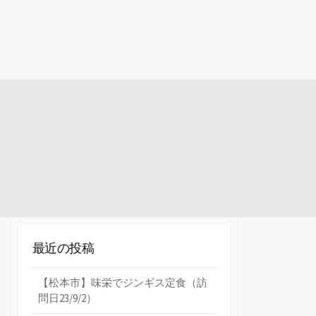
最近の投稿
【松本市】味栄でジンギス定食（訪
問日23/9/2）