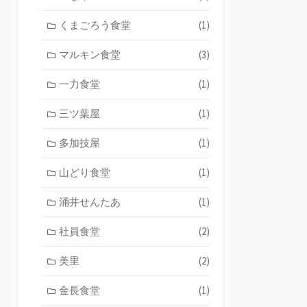
くまごろう食堂
(1)
マルキン食堂
(3)
一力食堂
(1)
三ツ葉屋
(1)
多加技屋
(1)
山どり食堂
(1)
涌井せんたあ
(1)
社員食堂
(2)
美里
(2)
金長食堂
(1)