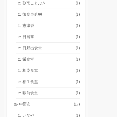
割烹ことぶき
(1)
御食事処栄
(1)
志津香
(1)
日昌亭
(1)
日野出食堂
(1)
栄食堂
(1)
相染食堂
(1)
相生食堂
(1)
駅前食堂
(1)
中野市
(17)
いなや
(1)