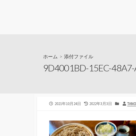
ホーム
> 添付ファイル
9D4001BD-15EC-48A7
公
最
カ
投
2021年10月24日
2022年3月3日
TANO
開
終
テ
稿
日
更
ゴ
者
新
リ
日
ー