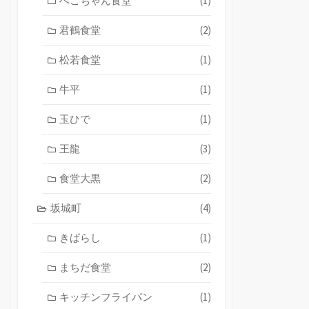
ぺこちゃん食堂
(1)
君鶴食堂
(2)
松若食堂
(1)
牛平
(1)
玉ひで
(1)
王龍
(3)
食堂大黒
(2)
坂城町
(4)
きばらし
(1)
まちだ食堂
(2)
キッチンフライパン
(1)