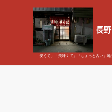
コ
ン
テ
ン
長野
ツ
へ
ス
キ
ッ
「安くて」「美味くて」「ちょっと古い」地
プ