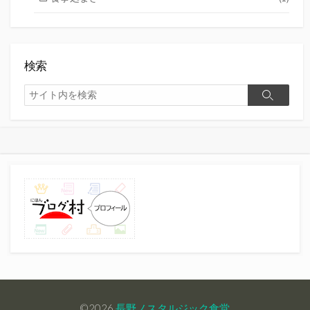
検索
検
検
索
索
©2026
長野ノスタルジック食堂