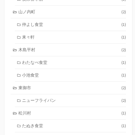
山ノ内町
(2)
仲よし食堂
(1)
来々軒
(1)
木島平村
(2)
わたなべ食堂
(1)
小池食堂
(1)
東御市
(2)
ニューフライパン
(2)
松川村
(1)
たぬき食堂
(1)