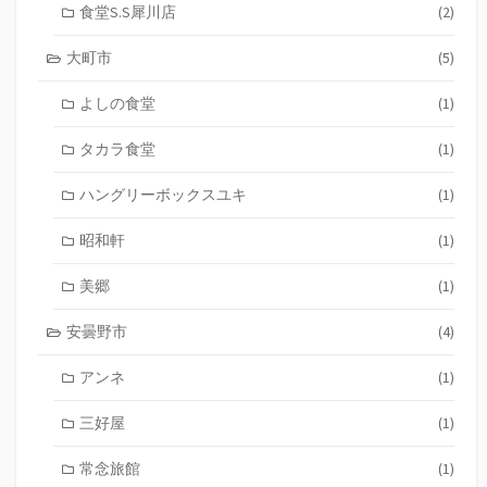
食堂S.S犀川店
(2)
大町市
(5)
よしの食堂
(1)
タカラ食堂
(1)
ハングリーボックスユキ
(1)
昭和軒
(1)
美郷
(1)
安曇野市
(4)
アンネ
(1)
三好屋
(1)
常念旅館
(1)