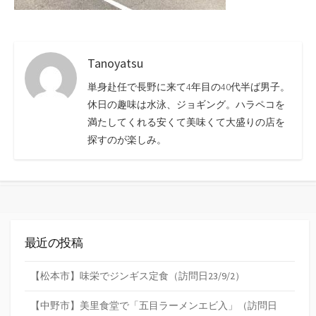
Tanoyatsu
単身赴任で長野に来て4年目の40代半ば男子。
休日の趣味は水泳、ジョギング。ハラペコを
満たしてくれる安くて美味くて大盛りの店を
探すのが楽しみ。
最近の投稿
【松本市】味栄でジンギス定食（訪問日23/9/2）
【中野市】美里食堂で「五目ラーメンエビ入」（訪問日