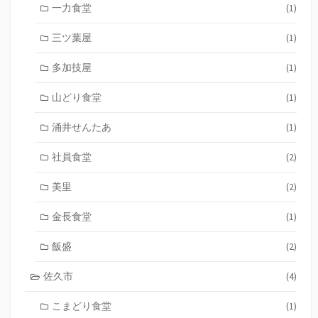
一力食堂
(1)
三ツ葉屋
(1)
多加技屋
(1)
山どり食堂
(1)
涌井せんたあ
(1)
社員食堂
(2)
美里
(2)
金長食堂
(1)
飯盛
(2)
佐久市
(4)
こまどり食堂
(1)