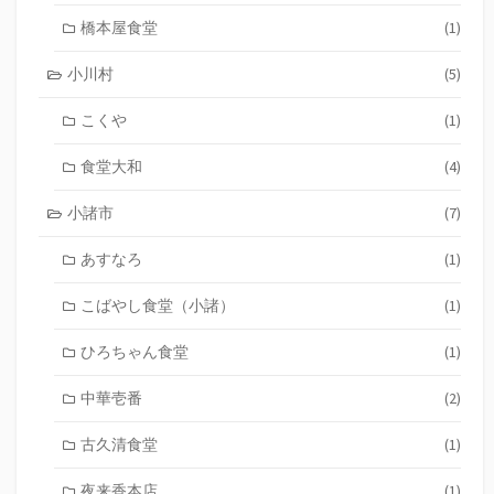
橋本屋食堂
(1)
小川村
(5)
こくや
(1)
食堂大和
(4)
小諸市
(7)
あすなろ
(1)
こばやし食堂（小諸）
(1)
ひろちゃん食堂
(1)
中華壱番
(2)
古久清食堂
(1)
夜来香本店
(1)