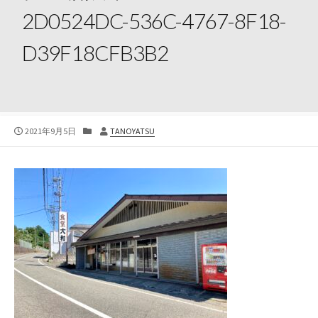
2D0524DC-536C-4767-8F18-
D39F18CFB3B2
公
カ
投
2021年9月5日
TANOYATSU
開
テ
稿
日
ゴ
者
リ
ー