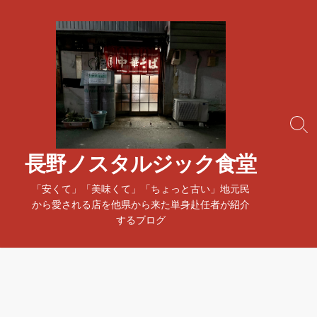
コ
ン
テ
ン
ツ
へ
ス
検
キ
索
ッ
ト
長野ノスタルジック食堂
プ
グ
ル
「安くて」「美味くて」「ちょっと古い」地元民
から愛される店を他県から来た単身赴任者が紹介
するブログ