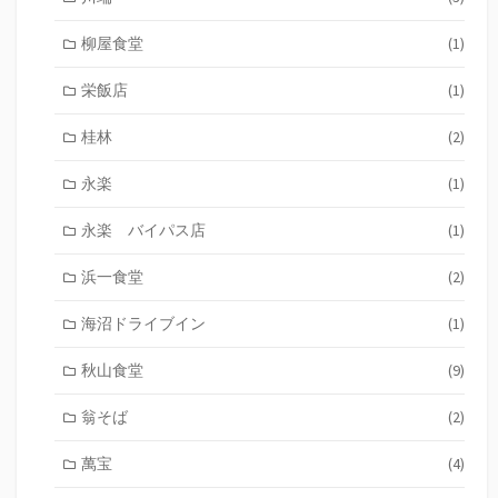
柳屋食堂
(1)
栄飯店
(1)
桂林
(2)
永楽
(1)
永楽 バイパス店
(1)
浜一食堂
(2)
海沼ドライブイン
(1)
秋山食堂
(9)
翁そば
(2)
萬宝
(4)