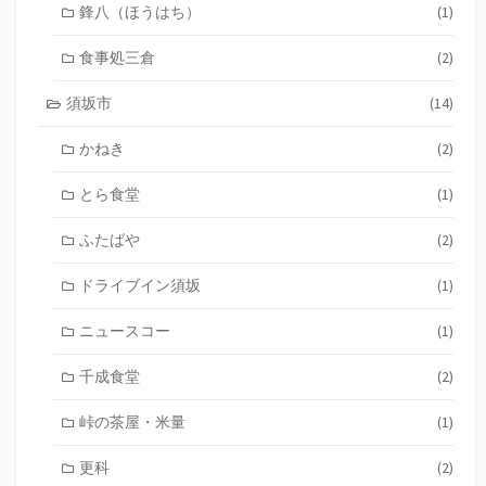
鋒八（ほうはち）
(1)
食事処三倉
(2)
須坂市
(14)
かねき
(2)
とら食堂
(1)
ふたばや
(2)
ドライブイン須坂
(1)
ニュースコー
(1)
千成食堂
(2)
峠の茶屋・米量
(1)
更科
(2)