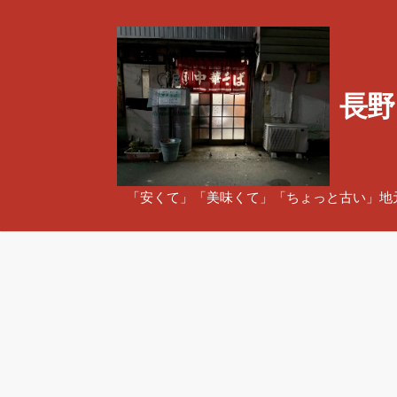
コ
ン
テ
ン
長野
ツ
へ
ス
キ
ッ
「安くて」「美味くて」「ちょっと古い」地
プ