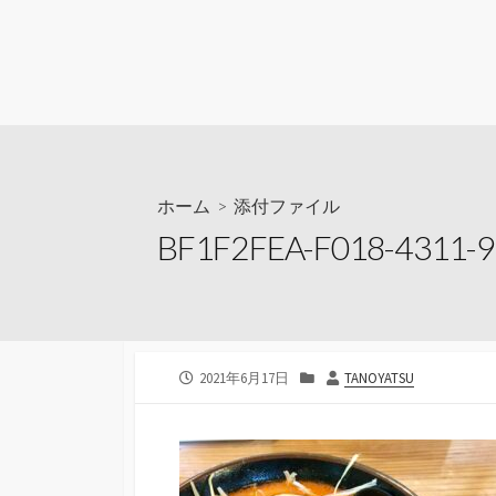
ホーム
> 添付ファイル
BF1F2FEA-F018-4311-
公
カ
投
2021年6月17日
TANOYATSU
開
テ
稿
日
ゴ
者
リ
ー