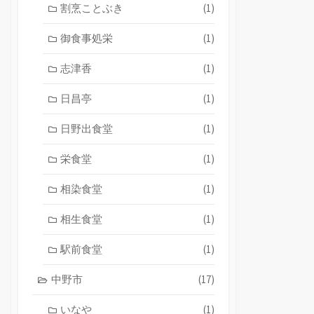
割烹ことぶき
(1)
御食事処栄
(1)
志津香
(1)
日昌亭
(1)
日野出食堂
(1)
栄食堂
(1)
相染食堂
(1)
相生食堂
(1)
駅前食堂
(1)
中野市
(17)
いなや
(1)