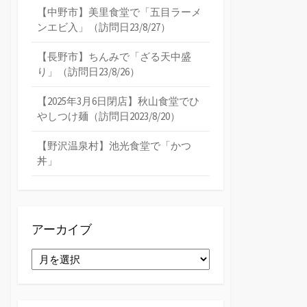
【中野市】美里食堂で「五目ラーメ
ンエビ入」（訪問日23/8/27）
【長野市】ちんみで「ざる天中盛
り」（訪問日23/8/26）
【2025年3月6日閉店】秋山食堂でひ
やしつけ麺（訪問日2023/8/20）
【野沢温泉村】池光食堂で「かつ
丼」
アーカイブ
ア
ー
カ
イ