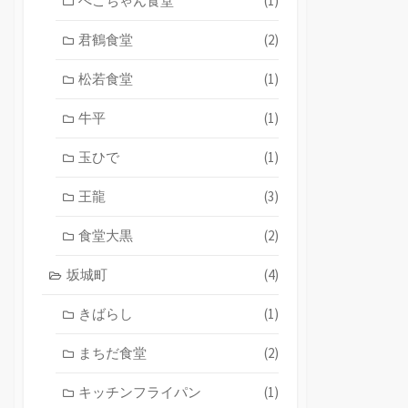
ぺこちゃん食堂
(1)
君鶴食堂
(2)
松若食堂
(1)
牛平
(1)
玉ひで
(1)
王龍
(3)
食堂大黒
(2)
坂城町
(4)
きばらし
(1)
まちだ食堂
(2)
キッチンフライパン
(1)