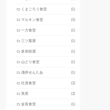
くまごろう食堂
(1)
マルキン食堂
(3)
一力食堂
(1)
三ツ葉屋
(1)
多加技屋
(1)
山どり食堂
(1)
涌井せんたあ
(1)
社員食堂
(2)
美里
(2)
金長食堂
(1)