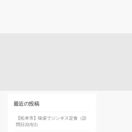
最近の投稿
【松本市】味栄でジンギス定食（訪
問日23/9/2）