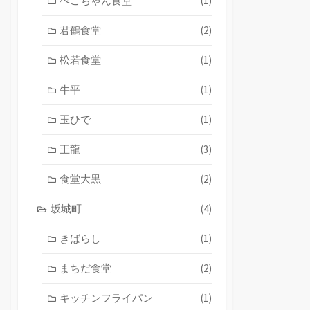
ぺこちゃん食堂
(1)
君鶴食堂
(2)
松若食堂
(1)
牛平
(1)
玉ひで
(1)
王龍
(3)
食堂大黒
(2)
坂城町
(4)
きばらし
(1)
まちだ食堂
(2)
キッチンフライパン
(1)