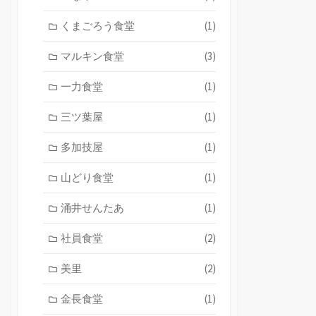
くまごろう食堂
(1)
マルキン食堂
(3)
一力食堂
(1)
三ツ葉屋
(1)
多加技屋
(1)
山どり食堂
(1)
涌井せんたあ
(1)
社員食堂
(2)
美里
(2)
金長食堂
(1)