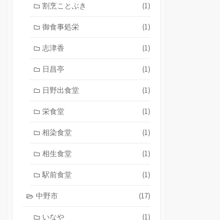
割烹ことぶき
(1)
御食事処栄
(1)
志津香
(1)
日昌亭
(1)
日野出食堂
(1)
栄食堂
(1)
相染食堂
(1)
相生食堂
(1)
駅前食堂
(1)
中野市
(17)
いなや
(1)