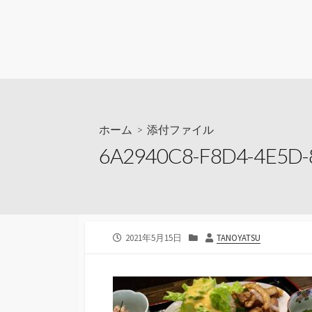
ホーム
> 添付ファイル
6A2940C8-F8D4-4E5D-
公
カ
投
2021年5月15日
TANOYATSU
開
テ
稿
日
ゴ
者
リ
ー