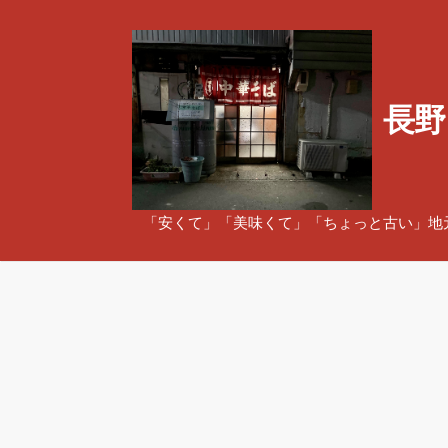
コ
ン
テ
ン
長野
ツ
へ
ス
キ
ッ
「安くて」「美味くて」「ちょっと古い」地
プ