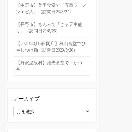
【中野市】美里食堂で「五目ラーメ
ンエビ入」（訪問日23/8/27）
【長野市】ちんみで「ざる天中盛
り」（訪問日23/8/26）
【2025年3月6日閉店】秋山食堂でひ
やしつけ麺（訪問日2023/8/20）
【野沢温泉村】池光食堂で「かつ
丼」
アーカイブ
ア
ー
カ
イ