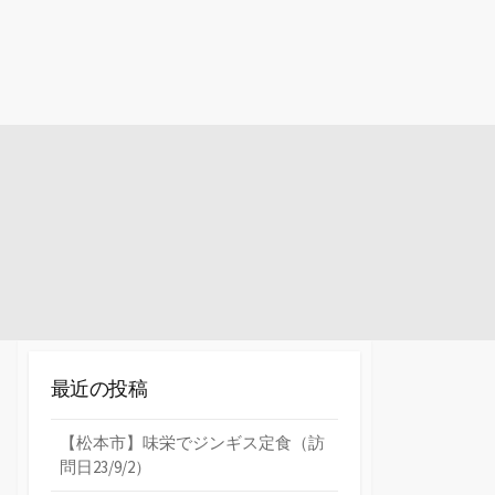
最近の投稿
【松本市】味栄でジンギス定食（訪
問日23/9/2）