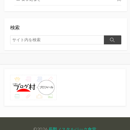
検索
検
検
索
索
©2026
長野ノスタルジック食堂