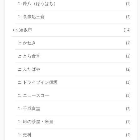
鋒八（ほうはち）
(1)
食事処三倉
(2)
須坂市
(14)
かねき
(2)
とら食堂
(1)
ふたばや
(2)
ドライブイン須坂
(1)
ニュースコー
(1)
千成食堂
(2)
峠の茶屋・米量
(1)
更科
(2)