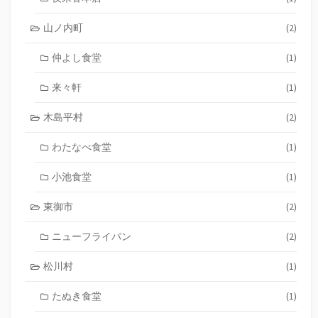
山ノ内町
(2)
仲よし食堂
(1)
来々軒
(1)
木島平村
(2)
わたなべ食堂
(1)
小池食堂
(1)
東御市
(2)
ニューフライパン
(2)
松川村
(1)
たぬき食堂
(1)