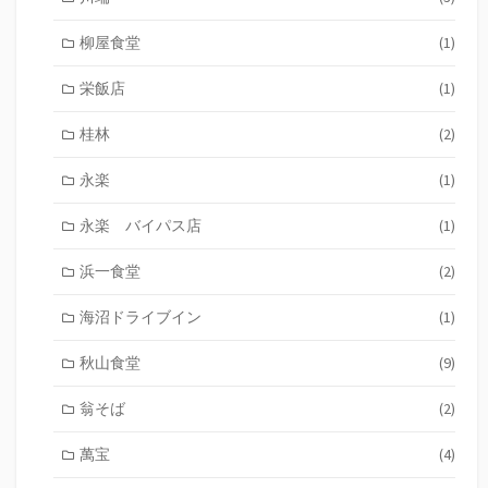
柳屋食堂
(1)
栄飯店
(1)
桂林
(2)
永楽
(1)
永楽 バイパス店
(1)
浜一食堂
(2)
海沼ドライブイン
(1)
秋山食堂
(9)
翁そば
(2)
萬宝
(4)