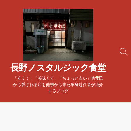
コ
ン
テ
ン
ツ
へ
ス
検
キ
索
ッ
ト
長野ノスタルジック食堂
プ
グ
ル
「安くて」「美味くて」「ちょっと古い」地元民
から愛される店を他県から来た単身赴任者が紹介
するブログ