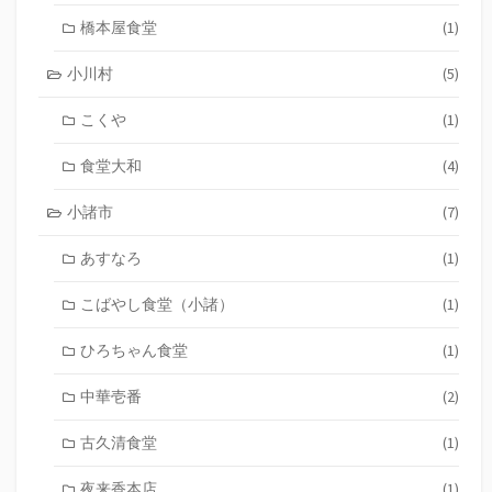
橋本屋食堂
(1)
小川村
(5)
こくや
(1)
食堂大和
(4)
小諸市
(7)
あすなろ
(1)
こばやし食堂（小諸）
(1)
ひろちゃん食堂
(1)
中華壱番
(2)
古久清食堂
(1)
夜来香本店
(1)