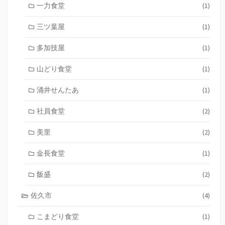
一力食堂
(1)
三ツ葉屋
(1)
多加技屋
(1)
山どり食堂
(1)
涌井せんたあ
(1)
社員食堂
(2)
美里
(2)
金長食堂
(1)
飯盛
(2)
佐久市
(4)
こまどり食堂
(1)