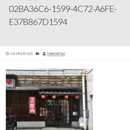
02BA36C6-1599-4C72-A6FE-
E37B867D1594
公
カ
投
2021年5月15日
TANOYATSU
開
テ
稿
日
ゴ
者
リ
ー