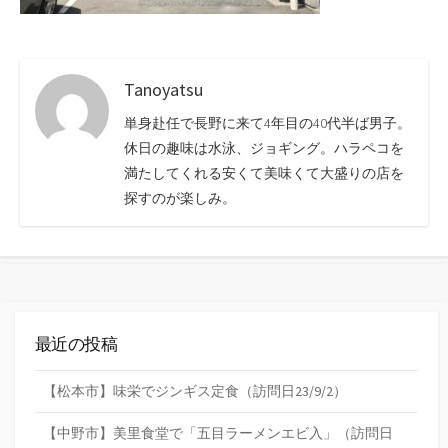
Tanoyatsu
単身赴任で長野に来て4年目の40代半ば男子。
休日の趣味は水泳、ジョギング。ハラペコを
満たしてくれる安くて美味くて大盛りの店を
探すのが楽しみ。
最近の投稿
【松本市】味栄でジンギス定食（訪問日23/9/2）
【中野市】美里食堂で「五目ラーメンエビ入」（訪問日