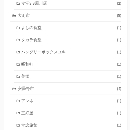
食堂S.S犀川店
(2)
大町市
(5)
よしの食堂
(1)
タカラ食堂
(1)
ハングリーボックスユキ
(1)
昭和軒
(1)
美郷
(1)
安曇野市
(4)
アンネ
(1)
三好屋
(1)
常念旅館
(1)