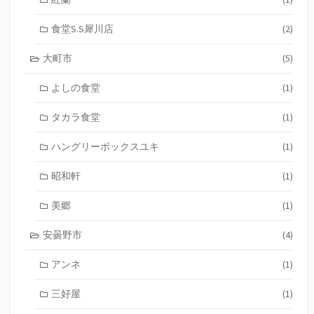
食堂S.S犀川店
(2)
大町市
(5)
よしの食堂
(1)
タカラ食堂
(1)
ハングリーボックスユキ
(1)
昭和軒
(1)
美郷
(1)
安曇野市
(4)
アンネ
(1)
三好屋
(1)