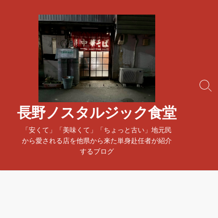
コ
ン
テ
ン
ツ
へ
ス
検
キ
索
ッ
ト
長野ノスタルジック食堂
プ
グ
ル
「安くて」「美味くて」「ちょっと古い」地元民
から愛される店を他県から来た単身赴任者が紹介
するブログ