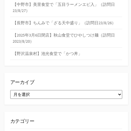
【中野市】美里食堂で「五目ラーメンエビ入」（訪問日
23/8/27）
【長野市】ちんみで「ざる天中盛り」（訪問日23/8/26）
【2025年3月6日閉店】秋山食堂でひやしつけ麺（訪問日
2023/8/20）
【野沢温泉村】池光食堂で「かつ丼」
アーカイブ
ア
ー
カ
イ
ブ
カテゴリー