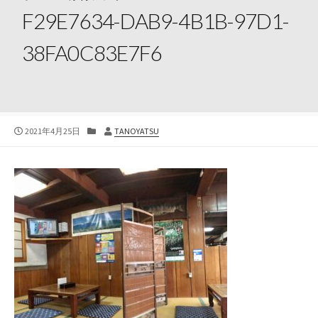
F29E7634-DAB9-4B1B-97D1-
38FA0C83E7F6
公
カ
投
2021年4月25日
TANOYATSU
開
テ
稿
日
ゴ
者
リ
ー