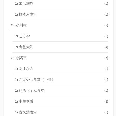
常念旅館
(1)
橋本屋食堂
(1)
小川村
(5)
こくや
(1)
食堂大和
(4)
小諸市
(7)
あすなろ
(1)
こばやし食堂（小諸）
(1)
ひろちゃん食堂
(1)
中華壱番
(2)
古久清食堂
(1)