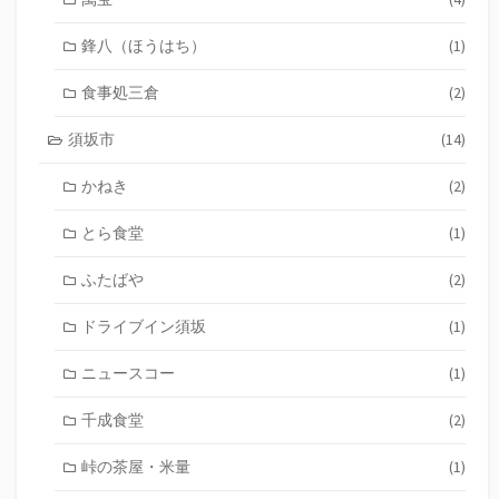
鋒八（ほうはち）
(1)
食事処三倉
(2)
須坂市
(14)
かねき
(2)
とら食堂
(1)
ふたばや
(2)
ドライブイン須坂
(1)
ニュースコー
(1)
千成食堂
(2)
峠の茶屋・米量
(1)