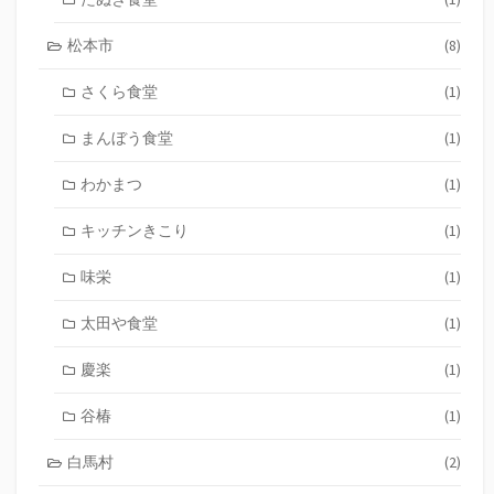
松本市
(8)
さくら食堂
(1)
まんぼう食堂
(1)
わかまつ
(1)
キッチンきこり
(1)
味栄
(1)
太田や食堂
(1)
慶楽
(1)
谷椿
(1)
白馬村
(2)