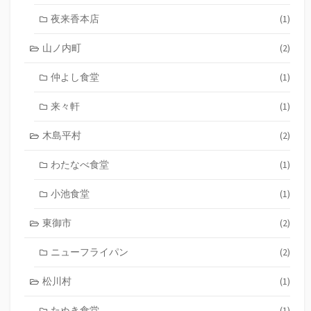
夜来香本店
(1)
山ノ内町
(2)
仲よし食堂
(1)
来々軒
(1)
木島平村
(2)
わたなべ食堂
(1)
小池食堂
(1)
東御市
(2)
ニューフライパン
(2)
松川村
(1)
たぬき食堂
(1)