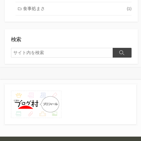
食事処まさ
(1)
検索
検
検
索
索