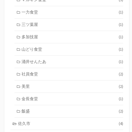
一力食堂
(1)
三ツ葉屋
(1)
多加技屋
(1)
山どり食堂
(1)
涌井せんたあ
(1)
社員食堂
(2)
美里
(2)
金長食堂
(1)
飯盛
(2)
佐久市
(4)