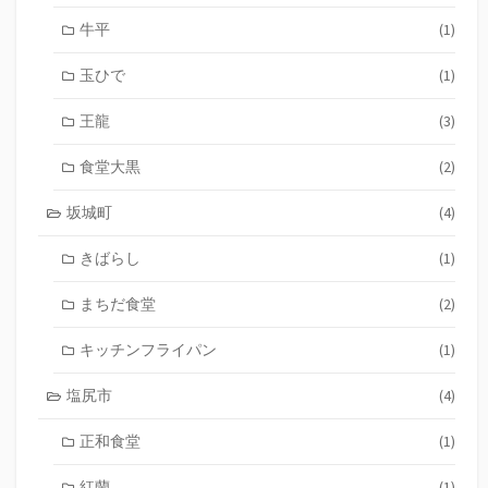
牛平
(1)
玉ひで
(1)
王龍
(3)
食堂大黒
(2)
坂城町
(4)
きばらし
(1)
まちだ食堂
(2)
キッチンフライパン
(1)
塩尻市
(4)
正和食堂
(1)
紅蘭
(1)