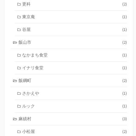
更科
(2)
東京庵
(1)
谷屋
(1)
飯山市
(2)
なかまち食堂
(1)
イナリ食堂
(1)
飯綱町
(2)
さかえや
(1)
ルック
(1)
麻績村
(3)
小松屋
(2)