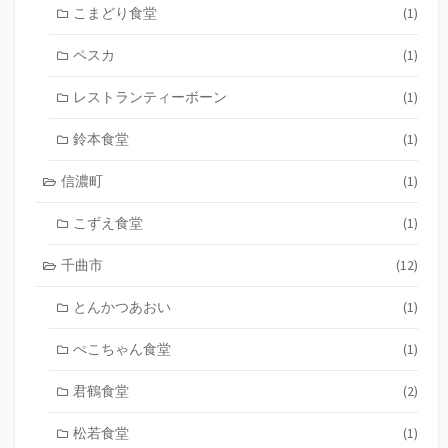
こまどり食堂
(1)
ペスカ
(1)
レストランティーボーン
(1)
鈴本食堂
(1)
信濃町
(1)
こずえ食堂
(1)
千曲市
(12)
とんかつあおい
(1)
ぺこちゃん食堂
(1)
君鶴食堂
(2)
松若食堂
(1)