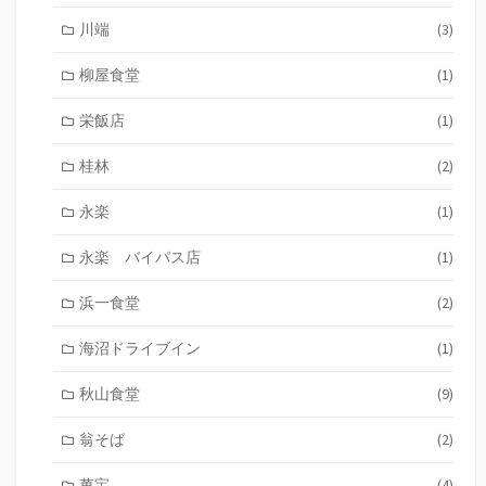
川端
(3)
柳屋食堂
(1)
栄飯店
(1)
桂林
(2)
永楽
(1)
永楽 バイパス店
(1)
浜一食堂
(2)
海沼ドライブイン
(1)
秋山食堂
(9)
翁そば
(2)
萬宝
(4)