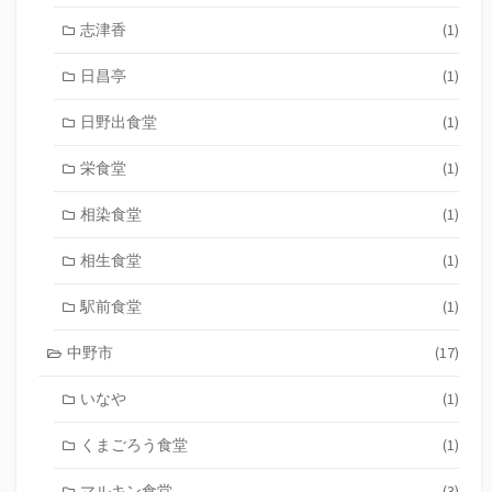
志津香
(1)
日昌亭
(1)
日野出食堂
(1)
栄食堂
(1)
相染食堂
(1)
相生食堂
(1)
駅前食堂
(1)
中野市
(17)
いなや
(1)
くまごろう食堂
(1)
マルキン食堂
(3)