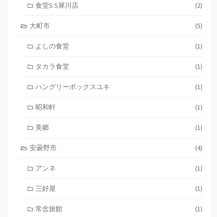
食堂S.S犀川店
(2)
大町市
(5)
よしの食堂
(1)
タカラ食堂
(1)
ハングリーボックスユキ
(1)
昭和軒
(1)
美郷
(1)
安曇野市
(4)
アンネ
(1)
三好屋
(1)
常念旅館
(1)