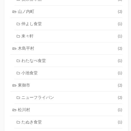
山ノ内町
(2)
仲よし食堂
(1)
来々軒
(1)
木島平村
(2)
わたなべ食堂
(1)
小池食堂
(1)
東御市
(2)
ニューフライパン
(2)
松川村
(1)
たぬき食堂
(1)