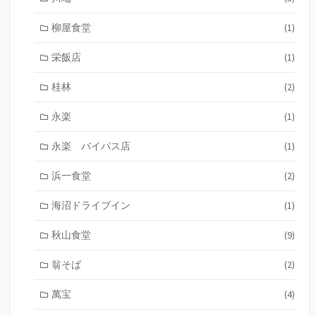
柳屋食堂
(1)
栄飯店
(1)
桂林
(2)
永楽
(1)
永楽 バイパス店
(1)
浜一食堂
(2)
海沼ドライブイン
(1)
秋山食堂
(9)
翁そば
(2)
萬宝
(4)