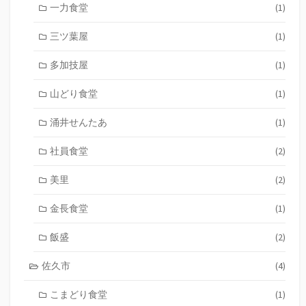
一力食堂
(1)
三ツ葉屋
(1)
多加技屋
(1)
山どり食堂
(1)
涌井せんたあ
(1)
社員食堂
(2)
美里
(2)
金長食堂
(1)
飯盛
(2)
佐久市
(4)
こまどり食堂
(1)