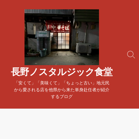
コ
ン
テ
ン
ツ
へ
ス
検
キ
索
ッ
ト
長野ノスタルジック食堂
プ
グ
ル
「安くて」「美味くて」「ちょっと古い」地元民
から愛される店を他県から来た単身赴任者が紹介
するブログ