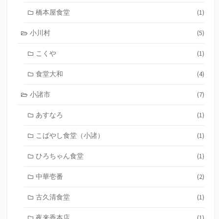
橋本屋食堂
(1)
小川村
(5)
こくや
(1)
食堂大和
(4)
小諸市
(7)
あすなろ
(1)
こばやし食堂（小諸）
(1)
ひろちゃん食堂
(1)
中華壱番
(2)
古久清食堂
(1)
夜来香本店
(1)