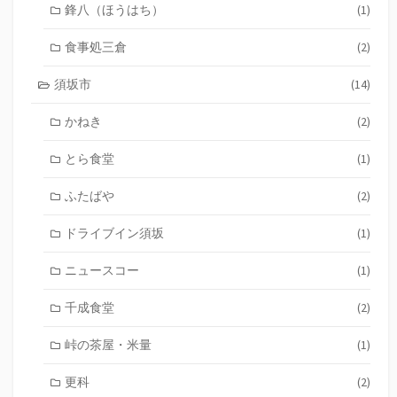
鋒八（ほうはち）
(1)
食事処三倉
(2)
須坂市
(14)
かねき
(2)
とら食堂
(1)
ふたばや
(2)
ドライブイン須坂
(1)
ニュースコー
(1)
千成食堂
(2)
峠の茶屋・米量
(1)
更科
(2)