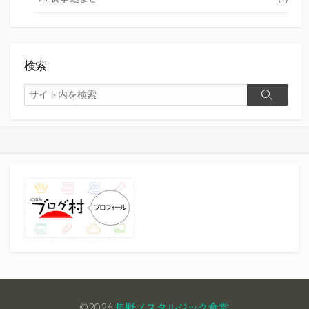
検索
検
検
索
索
©2026
長野ノスタルジック食堂