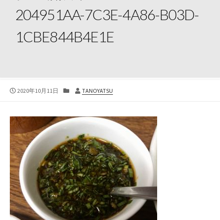
204951AA-7C3E-4A86-B03D-
1CBE844B4E1E
公
カ
投
2020年10月11日
TANOYATSU
開
テ
稿
日
ゴ
者
リ
ー