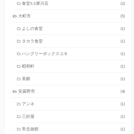
食堂S.S犀川店
(2)
大町市
(5)
よしの食堂
(1)
タカラ食堂
(1)
ハングリーボックスユキ
(1)
昭和軒
(1)
美郷
(1)
安曇野市
(4)
アンネ
(1)
三好屋
(1)
常念旅館
(1)