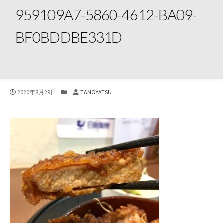
959109A7-5860-4612-BA09-
BF0BDDBE331D
公
カ
投
2020年8月29日
TANOYATSU
開
テ
稿
日
ゴ
者
リ
ー