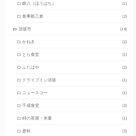
鋒八（ほうはち）
(1)
食事処三倉
(2)
須坂市
(14)
かねき
(2)
とら食堂
(1)
ふたばや
(2)
ドライブイン須坂
(1)
ニュースコー
(1)
千成食堂
(2)
峠の茶屋・米量
(1)
更科
(2)