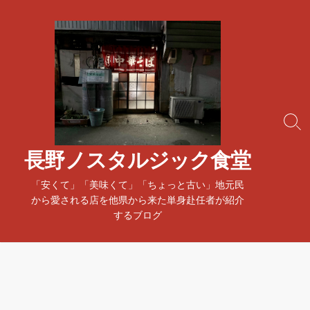
コ
ン
テ
ン
ツ
へ
ス
検
キ
索
ッ
ト
長野ノスタルジック食堂
プ
グ
ル
「安くて」「美味くて」「ちょっと古い」地元民
から愛される店を他県から来た単身赴任者が紹介
するブログ