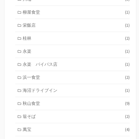
柳屋食堂
(1)
栄飯店
(1)
桂林
(2)
永楽
(1)
永楽 バイパス店
(1)
浜一食堂
(2)
海沼ドライブイン
(1)
秋山食堂
(9)
翁そば
(2)
萬宝
(4)