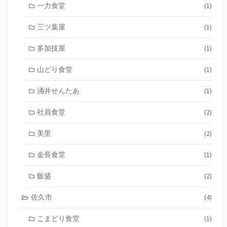
一力食堂
(1)
三ツ葉屋
(1)
多加技屋
(1)
山どり食堂
(1)
涌井せんたあ
(1)
社員食堂
(2)
美里
(2)
金長食堂
(1)
飯盛
(2)
佐久市
(4)
こまどり食堂
(1)