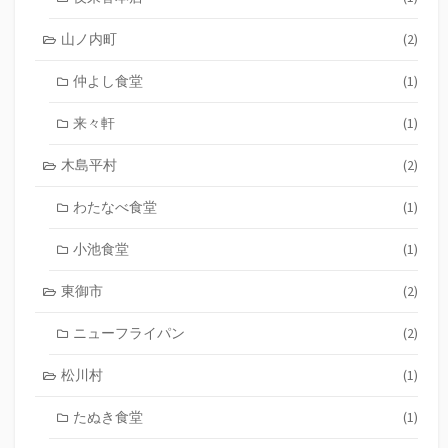
山ノ内町
(2)
仲よし食堂
(1)
来々軒
(1)
木島平村
(2)
わたなべ食堂
(1)
小池食堂
(1)
東御市
(2)
ニューフライパン
(2)
松川村
(1)
たぬき食堂
(1)