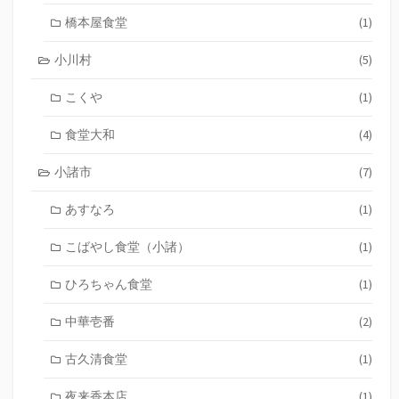
橋本屋食堂
(1)
小川村
(5)
こくや
(1)
食堂大和
(4)
小諸市
(7)
あすなろ
(1)
こばやし食堂（小諸）
(1)
ひろちゃん食堂
(1)
中華壱番
(2)
古久清食堂
(1)
夜来香本店
(1)