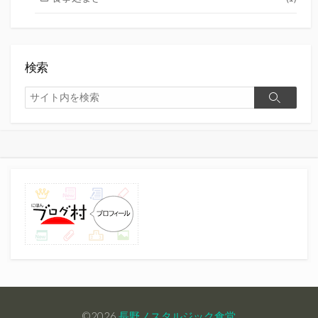
検索
検
検
索
索
©2026
長野ノスタルジック食堂