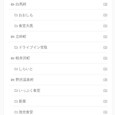
白馬村
(2)
おおしも
(1)
食堂大黒
(1)
立科町
(1)
ドライブイン笠取
(1)
軽井沢町
(1)
しらいと
(1)
野沢温泉村
(3)
いっぷく食堂
(1)
新屋
(1)
池光食堂
(1)