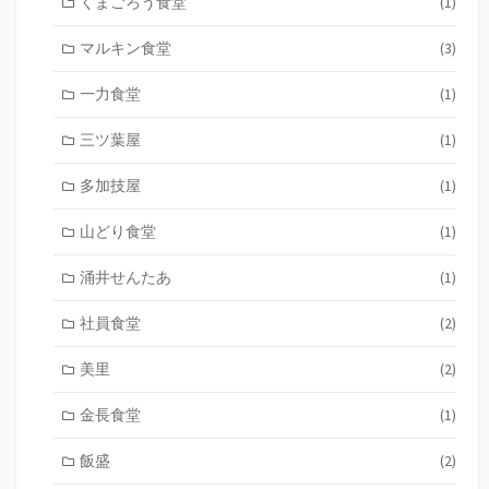
くまごろう食堂
(1)
マルキン食堂
(3)
一力食堂
(1)
三ツ葉屋
(1)
多加技屋
(1)
山どり食堂
(1)
涌井せんたあ
(1)
社員食堂
(2)
美里
(2)
金長食堂
(1)
飯盛
(2)