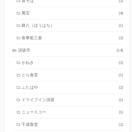
翁そば
(2)
萬宝
(4)
鋒八（ほうはち）
(1)
食事処三倉
(2)
須坂市
(14)
かねき
(2)
とら食堂
(1)
ふたばや
(2)
ドライブイン須坂
(1)
ニュースコー
(1)
千成食堂
(2)