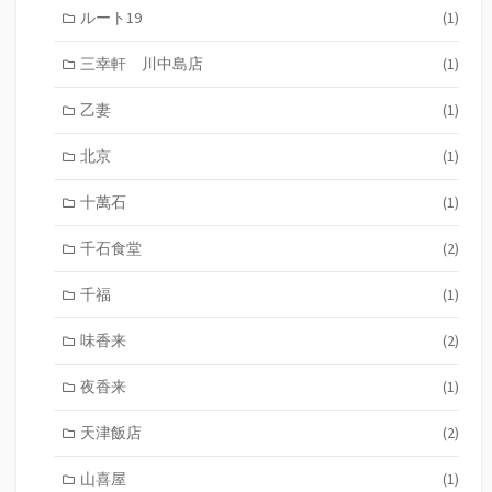
ルート19
(1)
三幸軒 川中島店
(1)
乙妻
(1)
北京
(1)
十萬石
(1)
千石食堂
(2)
千福
(1)
味香来
(2)
夜香来
(1)
天津飯店
(2)
山喜屋
(1)