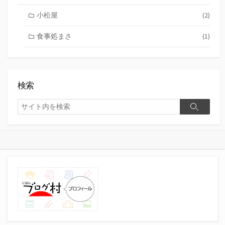
小松屋
(2)
食事処まさ
(1)
検索
検
検
索
索