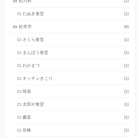
松川村
(1)
たぬき食堂
(1)
松本市
(8)
さくら食堂
(1)
まんぼう食堂
(1)
わかまつ
(1)
キッチンきこり
(1)
味栄
(1)
太田や食堂
(1)
慶楽
(1)
谷椿
(1)