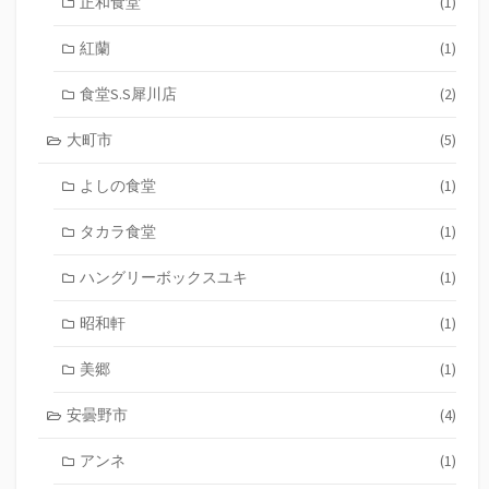
正和食堂
(1)
紅蘭
(1)
食堂S.S犀川店
(2)
大町市
(5)
よしの食堂
(1)
タカラ食堂
(1)
ハングリーボックスユキ
(1)
昭和軒
(1)
美郷
(1)
安曇野市
(4)
アンネ
(1)