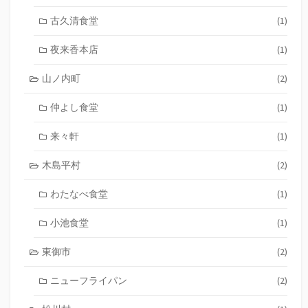
古久清食堂
(1)
夜来香本店
(1)
山ノ内町
(2)
仲よし食堂
(1)
来々軒
(1)
木島平村
(2)
わたなべ食堂
(1)
小池食堂
(1)
東御市
(2)
ニューフライパン
(2)