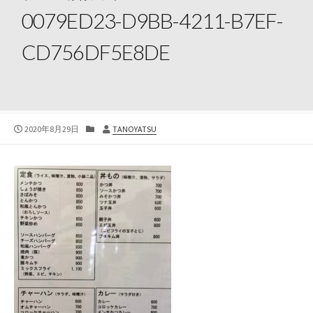
0079ED23-D9BB-4211-B7EF-
CD756DF5E8DE
公
カ
投
2020年8月29日
TANOYATSU
開
テ
稿
日
ゴ
者
リ
ー