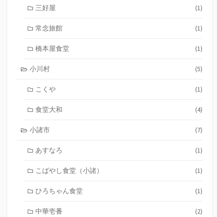
三好屋
(1)
常念旅館
(1)
橋本屋食堂
(1)
小川村
(5)
こくや
(1)
食堂大和
(4)
小諸市
(7)
あすなろ
(1)
こばやし食堂（小諸）
(1)
ひろちゃん食堂
(1)
中華壱番
(2)