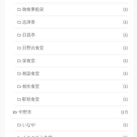
御食事処栄
(1)
志津香
(1)
日昌亭
(1)
日野出食堂
(1)
栄食堂
(1)
相染食堂
(1)
相生食堂
(1)
駅前食堂
(1)
中野市
(17)
いなや
(1)