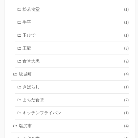
松若食堂
(1)
牛平
(1)
玉ひで
(1)
王龍
(3)
食堂大黒
(2)
坂城町
(4)
きばらし
(1)
まちだ食堂
(2)
キッチンフライパン
(1)
塩尻市
(4)