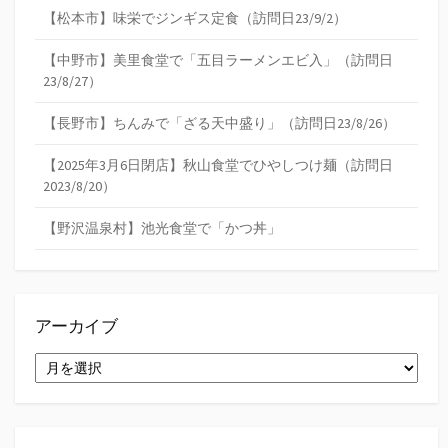
【松本市】味栄でジンギス定食（訪問日23/9/2）
【中野市】美里食堂で「五目ラーメンエビ入」（訪問日
23/8/27）
【長野市】ちんみで「ざる天中盛り」（訪問日23/8/26）
【2025年3月6日閉店】秋山食堂でひやしつけ麺（訪問日
2023/8/20）
【野沢温泉村】池光食堂で「かつ丼」
アーカイブ
ア
ー
カ
イ
ブ