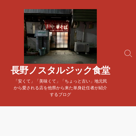
コ
ン
テ
ン
ツ
へ
ス
検
キ
索
ッ
ト
長野ノスタルジック食堂
プ
グ
ル
「安くて」「美味くて」「ちょっと古い」地元民
から愛される店を他県から来た単身赴任者が紹介
するブログ